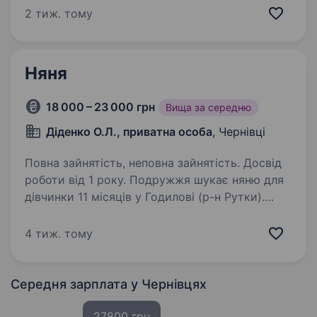
вакансії Наша сім'я шукає турботливу,
2 тиж. тому
відповідальну та добру няню для донечки
віком 11 місяців. Шукаємо людину, яка щиро
любить…
Няня
18 000 – 23 000 грн
Вища за середню
Діденко О.Л., приватна особа
, Чернівці
Повна зайнятість, неповна зайнятість. Досвід
роботи від 1 року. Подружжя шукає няню для
дівчинки 11 місяців у Годилові (р-н Рутки).
Робота на постійній основі. Графік: 4−5 годин
на добу з ПН по ПТ. Бажано з 12:00 по 16:00,
4 тиж. тому
але готові обговорити варіанти. Оплата
150−200грн. за годину…
Середня зарплата
у Чернівцях
27800 грн