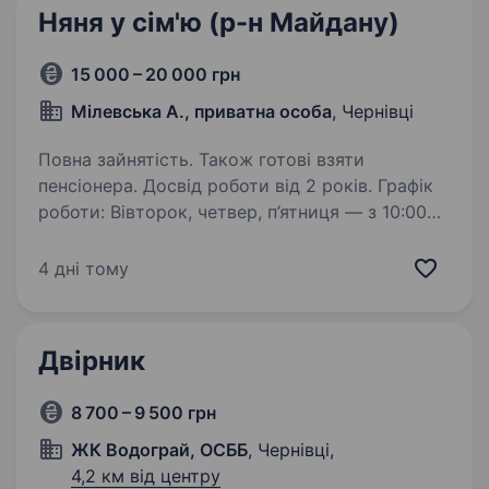
Няня у сім'ю (р-н Майдану)
15 000 – 20 000 грн
Мілевська А., приватна особа
, Чернівці
Повна зайнятість. Також готові взяти
пенсіонера. Досвід роботи від 2 років. Графік
роботи: Вівторок, четвер, п’ятниця — з 10:00
до 19:00. Неділя — з 10:00 до 21:00. Іноді
потрібно буде залишитися на ніч. Час від часу
4 дні тому
можливий довший робочий день у вихідні.
Шукаю няню, яка: має…
Двірник
8 700 – 9 500 грн
ЖК Водограй, ОСББ
, Чернівці,
4,2 км від центру