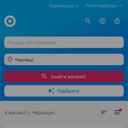
Роботодавцю
Українська
Посада або компанія
Чернівці
Знайти вакансії
Підібрати
4 вакансії
у Чернівцях