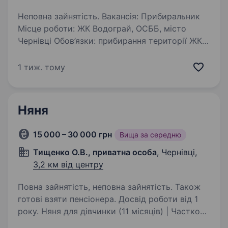
Неповна зайнятість. Вакансія: Прибиральник
Місце роботи: ЖК Водограй, ОСББ, місто
Чернівці Обов’язки: прибирання території ЖК
Вимоги: Бажання працювати на результат
Відповідальність та охайність Умови: Гнучкий
1 тиж. тому
графік…
Няня
15 000 – 30 000 грн
Вища за середню
Тищенко О.В., приватна особа
, Чернівці,
3,2 км від центру
Повна зайнятість, неповна зайнятість. Також
готові взяти пенсіонера. Досвід роботи від 1
року. Няня для дівчинки (11 місяців) | Часткова
зайнятість | Довгострокова співпраця Опис