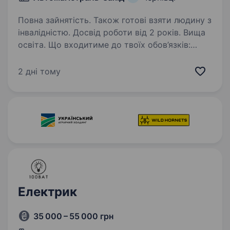
Повна зайнятість. Також готові взяти людину з
інвалідністю. Досвід роботи від 2 років. Вища
освіта. Що входитиме до твоїх обов’язків:
Повне керівництво будівельними проєктами —
від планування до здачі об'єкта
2 дні тому
в експлуатацію. Пошук, координація роботи
команд та підрядників, забезпечення
дотримання термінів…
Електрик
35 000 – 55 000 грн