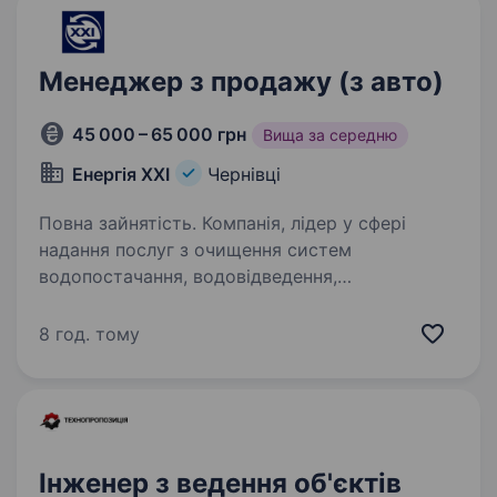
Менеджер з продажу (з авто)
45 000 – 65 000 грн
Вища за середню
Енергія XXI
Чернівці
Повна зайнятість. Компанія, лідер у сфері
надання послуг з очищення систем
водопостачання, водовідведення,
теплопостачання, опалення та вентиляції,
запрошує на роботу: менеджера з продажу
8 год. тому
послуг На цю вакансію розглядаємо як
жінок!!!,…
Інженер з ведення об'єктів