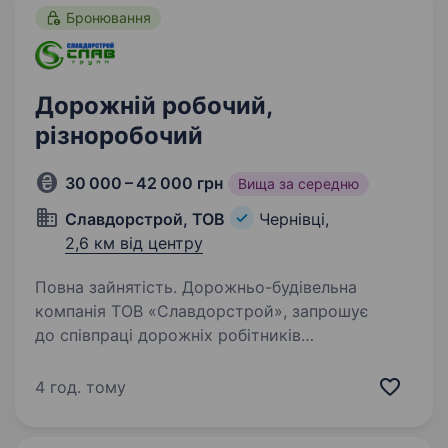
Бронювання
Дорожній робочий,
різноробочий
30 000 – 42 000 грн
Вища за середню
Славдорстрой, ТОВ
Чернівці,
2,6 км від центру
Повна зайнятість. Дорожньо-будівельна
компанія ТОВ «Славдорстрой», запрошує
до співпраці дорожніх робітників
(різноробочих) на реконструкцію дорогиу м.
Чернівці Вимоги: бажано — досвід роботи
4 год. тому
дорожнім чи підсобним робітником,
різноробочим;…