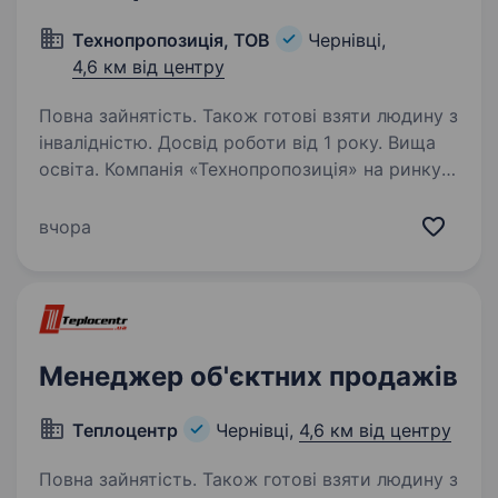
Технопропозиція, ТОВ
Чернівці,
4,6 км від центру
Повна зайнятість. Також готові взяти людину з
інвалідністю. Досвід роботи від 1 року. Вища
освіта. Компанія «Технопропозиція» на ринку
вже 25 років. Ми створюємо комфорт
та затишок в оселях та офісах.
вчора
Ми встановлюємо та забезпечуємо
функціонування всіх інженерних мереж —
опалення, вентиляція, кондиціонування,…
Менеджер об'єктних продажів
Теплоцентр
Чернівці,
4,6 км від центру
Повна зайнятість. Також готові взяти людину з