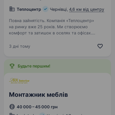
Теплоцентр
Чернівці,
4,6 км від центру
Повна зайнятість. Компанія «Теплоцентр»
на ринку вже 25 років. Ми створюємо
комфорт та затишок в оселях та офісах.
Ми встановлюємо та забезпечуємо
функціонування всіх інженерних мереж —
3 дні тому
опалення, вентиляція, кондиціонування,
водопостачання,…
Будьте першим!
Монтажник меблів
40 000 – 45 000 грн