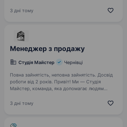
Користувач 1С. Комунікабельність.
Відповідальність. Стресостійкість. Ведення
3 дні тому
переговорів. Активність. Робота з клієнтами…
Менеджер з продажу
Студія Майстер
Чернівці
Повна зайнятість, неповна зайнятість. Досвід
роботи від 2 років. Привіт! Ми — Студія
Майстер, команда, яка допомагає людям
створювати затишні будинки та квартири
у Києві, Житомирі та інших містах. Якщо тобі
3 дні тому
подобається працювати в сфері ремонту
та будівництва, маєш бажання розвиватися…