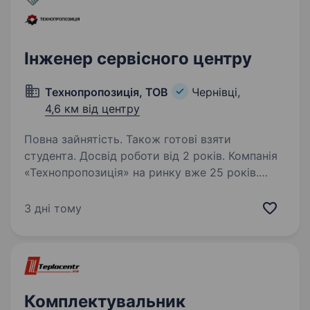
Інженер сервісного центру
Технопропозиція, ТОВ
Чернівці,
4,6 км від центру
Повна зайнятість. Також готові взяти
студента. Досвід роботи від 2 років. Компанія
«Технопропозиція» на ринку вже 25 років.
Ми створюємо комфорт та затишок в оселях
та офісах. Ми встановлюємо та забезпечуємо
3 дні тому
функціонування всіх інженерних мереж —
опалення, вентиляція, кондиціонування,…
Комплектувальник