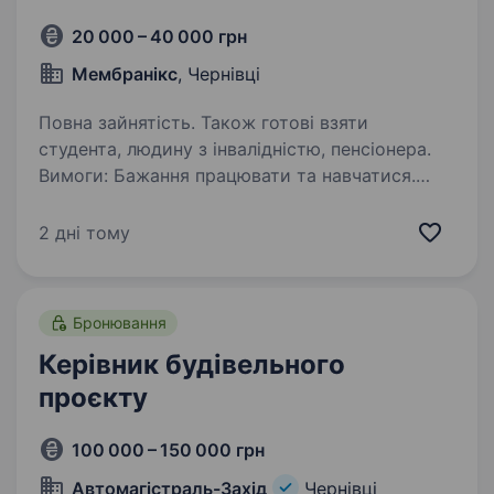
20 000 – 40 000 грн
Мембранікс
, Чернівці
Повна зайнятість. Також готові взяти
студента, людину з інвалідністю, пенсіонера.
Вимоги: Бажання працювати та навчатися.
Відповідальність, дисциплінованість і
пунктуальність. Відсутність страху висоти.
2 дні тому
Хороша фізична форма. Вміння працювати
в команді. Досвід у будівництві буде
перевагою,…
Бронювання
Керівник будівельного
проєкту
100 000 – 150 000 грн
Автомагістраль-Захід
Чернівці