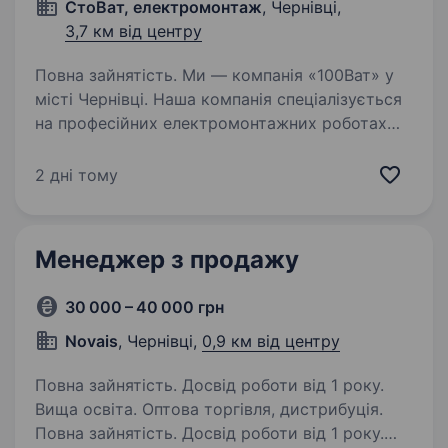
СтоВат, електромонтаж
, Чернівці,
3,7 км від центру
Повна зайнятість. Ми — компанія «100Ват» у
місті Чернівці. Наша компанія спеціалізується
на професійних електромонтажних роботах
будь-якої складності: електромонтаж
у квартирах та будинках, різного виду
2 дні тому
комерційні та складські приміщення,…
Менеджер з продажу
30 000 – 40 000 грн
Novais
, Чернівці,
0,9 км від центру
Повна зайнятість. Досвід роботи від 1 року.
Вища освіта. Оптова торгівля, дистрибуція.
Повна зайнятість. Досвід роботи від 1 року.