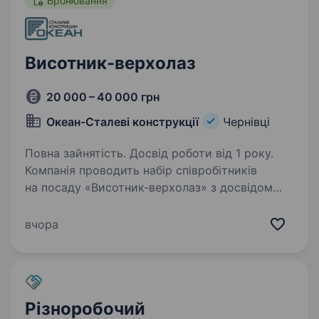
Бронювання
Висотник-верхолаз
20 000 – 40 000 грн
Океан-Сталеві конструкції
Чернівці
Повна зайнятість. Досвід роботи від 1 року.
Компанія проводить набір співробітників
на посаду «Висотник-верхолаз» з досвідом
роботи у сфері телекомунікацій ел. мереж та/
або будівництві. Вимоги: Досвід роботи
вчора
у сфері будівництва мобільного зв’язку для
операторів…
Різноробочий