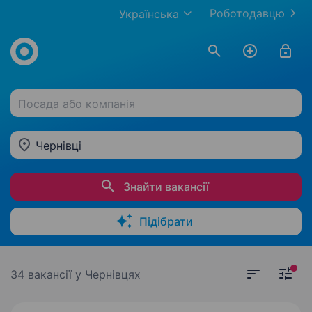
Роботодавцю
Українська
Посада або компанія
Чернівці
Знайти вакансії
Підібрати
34 вакансії
у Чернівцях