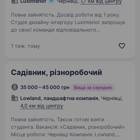
Luxinterior
Чернівці,
1,7 км від центру
Повна зайнятість. Досвід роботи від 1 року.
Студія дизайну інтер'єру LuxInterior запрошує
до своєї команди відповідального
та досвідченого монтажника меблів.
Ми створюємо стильні та функціональні
1 тиж. тому
інтер'єри, тому шукаємо людину, яка якісно
реалізовуватиме…
Садівник, різноробочий
35 000 – 45 000 грн
Вища за середню
Lowland, ландшафтна компанія
, Чернівці,
4,0 км від центру
Повна зайнятість. Також готові взяти
студента. Вакансія: «Садівник, різноробочий»
Місце роботи: Чернівці Компанія: Lowland,