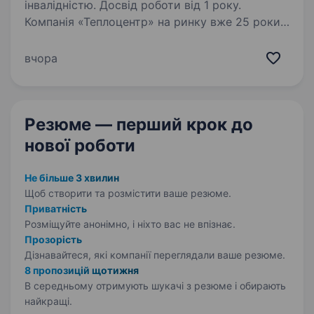
інвалідністю. Досвід роботи від 1 року.
Компанія «Теплоцентр» на ринку вже 25 роки.
Ми створюємо комфорт та затишок в оселях
та офісах. Ми проектуємо, встановлюємо
вчора
та забезпечуємо функціонування всіх
інженерних мереж — опалення, вентиляція,
кондиціонування,…
Резюме — перший крок
до
нової роботи
Не більше 3 хвилин
Щоб створити та розмістити ваше
резюме.
Приватність
Розміщуйте анонімно, і ніхто вас не впізнає.
Прозорість
Дізнавайтеся, які компанії переглядали ваше резюме.
8 пропозицій щотижня
В середньому отримують шукачі з резюме і обирають
найкращі.