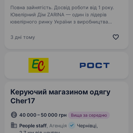
Повна зайнятість. Досвід роботи від 1 року.
Ювелірний Дім ZARINA — один із лідерів
ювелірного ринку України з виробництва
та продажу прикрас з дорогоцінним камінням,
запрошує до своєї команди Керуючого
3 дні тому
магазином. Ми шукаємо сильного лідера, який
вміє надихати…
Керуючий магазином одягу
Cher17
40 000 – 50 000 грн
Вища за середню
People staff
, Агенція
Чернівці,
2,7 км від центру