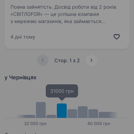
Повна зайнятість. Досвід роботи від 2 років.
«СВІТЛОFOR» — це успішна компанія
з мережею магазинів, яка займається
продажем автомобільних лакофарбових
матеріалів та супутніх товарів для ремонту
4 дні тому
авто не тільки в Чернівцях, а й в Україні.
Нашими товарами користуються,…
Стор. 1 з 2
у Чернівцях
31000 грн
22 000 грн
40 000 грн