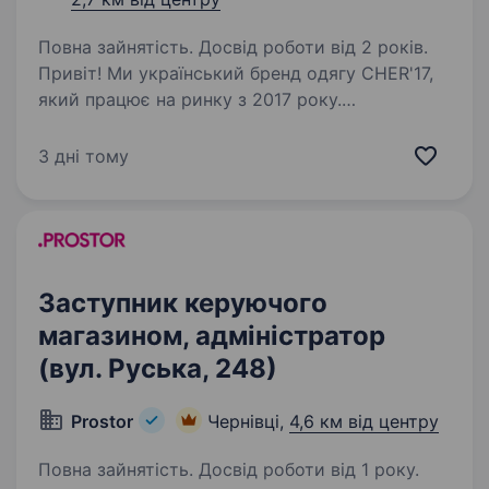
Повна зайнятість. Досвід роботи від 2 років.
Привіт! Ми український бренд одягу CHER'17,
який працює на ринку з 2017 року.
Ми виробляємо актуальний, якісний, зручний,
комфортний одяг, який завжди у тренді.
3 дні тому
Сьогодні CHER'17 — це 18 магазинів по Україні,
власне…
Заступник керуючого
магазином, адміністратор
(вул. Руська, 248)
Prostor
Чернівці,
4,6 км від центру
Повна зайнятість. Досвід роботи від 1 року.