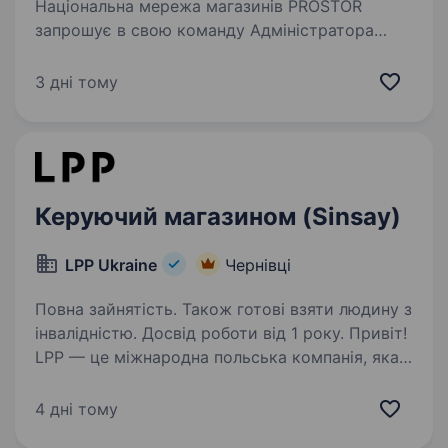
Національна мережа магазинів PROSTOR
запрошує в свою команду Адміністратора
МАГАЗИНУ Вимоги: досвід роботи
на аналогічній посаді або старшим продавцем;
3 дні тому
знання касової дисципліни; знання основ
мерчандайзингу;…
Керуючий магазином (Sinsay)
LPP Ukraine
Чернівці
Повна зайнятість. Також готові взяти людину з
інвалідністю. Досвід роботи від 1 року. Привіт!
LPP — це міжнародна польська компанія, яка
вже понад 30 років успішно працює у сфері
моди та роздрібної торгівлі. Наша компанія
4 дні тому
керує п’ятьма впізнаваними брендами: