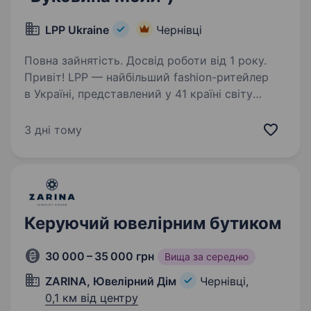
LPP Ukraine
Чернівці
Повна зайнятість. Досвід роботи від 1 року.
Привіт! LPP — найбільший fashion-ритейлер
в Україні, представлений у 41 країні світу
та розвиває такі бренди як: Reserved, Cropp,
House, Mohito та Sinsay. В Україні
3 дні тому
ми продовжуємо впевнено розвиватись,…
Керуючий ювелірним бутиком
30 000 – 35 000 грн
Вища за середню
ZARINA, Ювелірний Дім
Чернівці,
0,1 км від центру