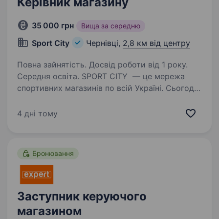
Керівник магазину
35 000 грн
Вища за середню
Sport City
Чернівці,
2,8 км від центру
Повна зайнятість. Досвід роботи від 1 року.
Середня освіта. SPORT CITY — це мережа
спортивних магазинів по всій Україні. Сьогодні
ми об'єднуємо 42 магазини у понад 32 містах
і продовжуємо розвиватися, відкриваючи нові
4 дні тому
можливості для співробітників. Чому варто
працювати…
Бронювання
Заступник керуючого
магазином