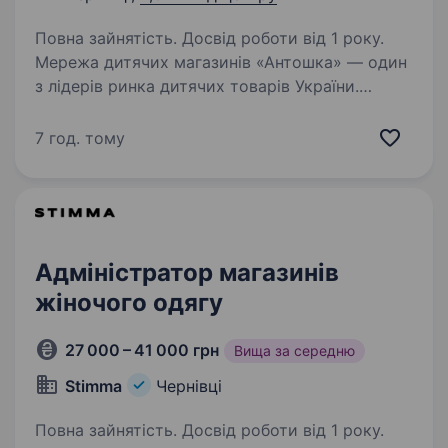
Повна зайнятість. Досвід роботи від 1 року.
Мережа дитячих магазинів «Антошка» — один
з лідерів ринка дитячих товарів України.
З 1997 року ми дбаємо про дітей, надаючи
кращі товари, послуги та емоції. «Антошка» —
7 год. тому
перший дитячий магазин в Україні, в якому…
Адміністратор магазинів
жіночого одягу
27 000 – 41 000 грн
Вища за середню
Stimma
Чернівці
Повна зайнятість. Досвід роботи від 1 року.