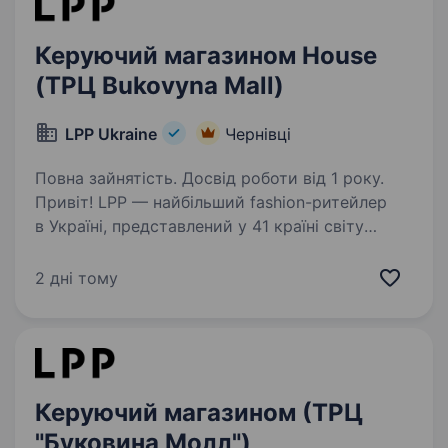
Керуючий магазином House
(ТРЦ Bukovyna Mall)
LPP Ukraine
Чернівці
Повна зайнятість. Досвід роботи від 1 року.
Привіт! LPP — найбільший fashion-ритейлер
в Україні, представлений у 41 країні світу
та розвиває такі бренди як: Reserved, Cropp,
House, Mohito та Sinsay. В Україні
2 дні тому
ми продовжуємо впевнено розвиватись,…
Керуючий магазином (ТРЦ
"Буковина Молл")