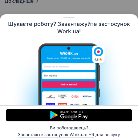
Докладніше
Шукаєте роботу? Завантажуйте застосунок
Work.ua!
Українська
Ресурси
Контакти
Про нас
Кар’єра
Новини Work.ua
Допомога
Умови використання
Роботодавцю
Ви роботодавець?
© 2006–2026 Work.ua. Сервіс пошуку роботи №1 в
Завантажте застосунок Work.ua: HR
для пошуку