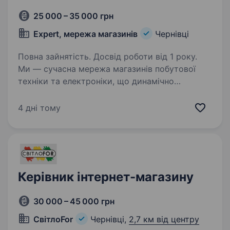
25 000 – 35 000 грн
Expert, мережа магазинів
Чернівці
Повна зайнятість. Досвід роботи від 1 року.
Ми — сучасна мережа магазинів побутової
техніки та електроніки, що динамічно
розвивається. Вже сьогодні EXPERT — це 18
магазинів у 8 областях України, і
4 дні тому
ми не плануємо зупинятися. Наша місія —
бути своєю людиною…
Керівник інтернет-магазину
30 000 – 45 000 грн
СвітлоFor
Чернівці,
2,7 км від центру