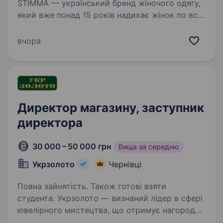
STIMMA — український бренд жіночого одягу,
який вже понад 15 років надихає жінок по всій
Україні. Ми створюємо одяг, що дарує
впевненість, підкреслює індивідуальність
вчора
та допомагає виглядати стильно щодня.
Адаптуємо…
Директор магазину, заступник
директора
30 000 – 50 000 грн
Вища за середню
Укрзолото
Чернівці
Повна зайнятість. Також готові взяти
студента. Укрзолото — визнаний лідер в сфері
ювелірного мистецтва, що отримує нагороди
за якість та сервіс Зараз ми в пошуку