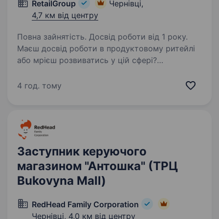
RetailGroup
Чернівці,
4,7 км від центру
Повна зайнятість. Досвід роботи від 1 року.
Маєш досвід роботи в продуктовому ритейлі
або мрієш розвиватись у цій сфері?
Приєднуйся до команди досвідчених фахівців,
які люблять свою роботу, горять ідеєю,
4 год. тому
реалізовують цікаві проєкти та із
задоволенням діляться…
Заступник керуючого
магазином "Антошка" (ТРЦ
Bukovyna Mall)
RedHead Family Corporation
Чернівці,
4,0 км від центру