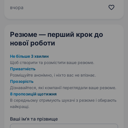
Директора магазину та Заступника директора
вчора
магазину, що доповнить нашу команду
професіоналів ЛОКАЦІЇ:…
Резюме — перший крок
до
нової роботи
Не більше 3 хвилин
Щоб створити та розмістити ваше
резюме.
Приватність
Розміщуйте анонімно, і ніхто вас не впізнає.
Прозорість
Дізнавайтеся, які компанії переглядали ваше резюме.
8 пропозицій щотижня
В середньому отримують шукачі з резюме і обирають
найкращі.
Ваші ім'я та прізвище