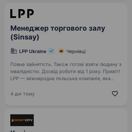
Reserved, Cropp, House, Mohito та Sinsay.Ми…
Менеджер торгового залу
(Sinsay)
LPP Ukraine
Чернівці
Повна зайнятість. Також готові взяти людину з
інвалідністю. Досвід роботи від 1 року. Привіт!
LPP — міжнародна польська компанія, яка
понад 30 років успішно працює у сфері моди,
роздрібної торгівлі та є однією з тих,
4 дні тому
що найбільш динамічно розвивається.
Ми керуємо п’ятьма брендами: Reserved,…