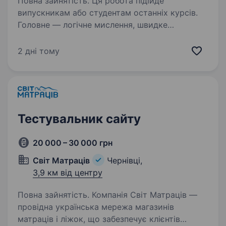
Повна зайнятість. Ця робота підійде
випускникам або студентам останніх курсів.
Головне — логічне мислення, швидке
засвоювання інформації та бажання
розбиратись у новій техніці. Досвід роботи
2 дні тому
вітається, але не обов’язковий — навчимо…
Тестувальник сайту
20 000 – 30 000 грн
Світ Матраців
Чернівці,
3,9 км від центру
Повна зайнятість. Компанія Світ Матраців —
провідна українська мережа магазинів
матраців і ліжок, що забезпечує клієнтів