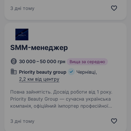
запрошує до співпраці підрядника для надання
послуг з розробкиBAS. Розглядаємо
3 дні тому
кандидатури з досвідом роботи від 2-ох років
на подібних посадах. Повна зайнятість.
Вимоги: Досвід роботи з 1С/BAS —…
SMM-менеджер
30 000 – 50 000 грн
Вища за середню
Priority beauty group
Чернівці,
2,2 км від центру
Повна зайнятість. Досвід роботи від 1 року.
Priority Beauty Group — сучасна українська
компанія, офіційний імпортер професійної
косметики DERMAFIRM та BRADERM.
Ми активно масштабуємося, розвиваємо
3 дні тому
бренди та маркетинговий напрям, тому зараз