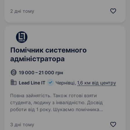
високоякісними та комфортними рішеннями
для сну, запрошує у свою команду
2 дні тому
тестувальника/тестувальницю сайту.…
Помічник системного
адміністратора
19 000 – 21 000 грн
Lead Line IT
Чернівці,
1,6 км від центру
Повна зайнятість. Також готові взяти
студента, людину з інвалідністю. Досвід
роботи від 1 року. Шукаємо помічника
системного адміністратора. Розглядаємо
кандидатів з досвідом роботи від 1-го року
3 дні тому