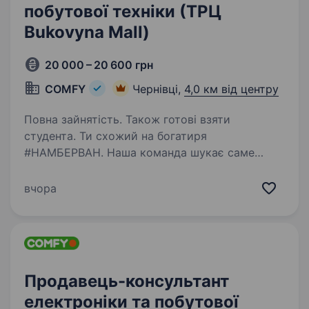
побутової техніки (ТРЦ
Bukovyna Mall)
20 000 – 20 600 грн
COMFY
Чернівці,
4,0 км від центру
Повна зайнятість. Також готові взяти
студента. Ти схожий на богатиря
#НАМБЕРВАН. Наша команда шукає саме
такого Упевнені, тобі буде легко: виконувати
розвантажувально-навантажувальні роботи
вчора
переміщувати товари на склад, в торговий зал
та інше викладати…
Продавець-консультант
електроніки та побутової