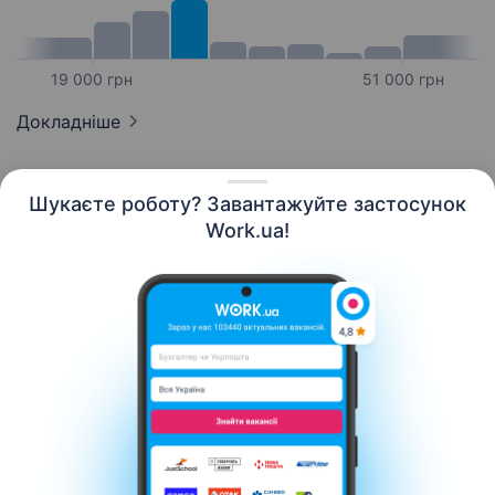
19 000 грн
51 000 грн
Докладніше
Шукаєте роботу? Завантажуйте застосунок
Work.ua!
Українська
Ресурси
Контакти
Про нас
Кар’єра
Новини Work.ua
Допомога
Умови використання