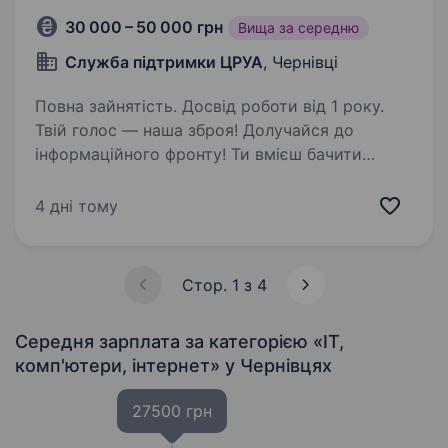
30 000 – 50 000 грн
Вища за середню
Служба підтримки ЦРУА
, Чернівці
Повна зайнятість. Досвід роботи від 1 року.
Твій голос — наша зброя! Долучайся до
інформаційного фронту! Ти вмієш бачити
історію там, де інші бачать буденність? Твої
відео збирають перегляди, а тексти чіпляють
4 дні тому
за живе? Сьогодні Сили оборони потребують
не лише…
Стор. 1 з 4
Середня зарплата за категорією «IT,
комп'ютери, інтернет»
у Чернівцях
27500 грн