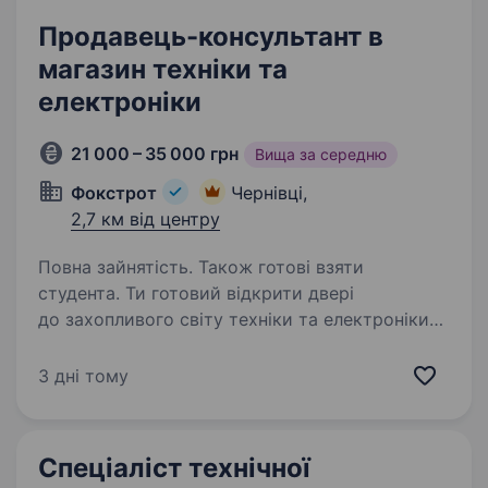
Продавець-консультант в
магазин техніки та
електроніки
21 000 – 35 000 грн
Вища за середню
Фокстрот
Чернівці,
2,7 км від центру
Повна зайнятість. Також готові взяти
студента. Ти готовий відкрити двері
до захопливого світу техніки та електроніки?
Тобі подобаються гаджети, і ти хочеш стати
справжнім експертом у цьому напрямку? Тоді
3 дні тому
ця вакансія саме для Тебе! Фокстрот — це
лідер українського…
Спеціаліст технічної