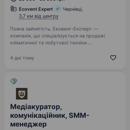
Ecovent Expert
Чернівці,
3,7 км від центру
Повна зайнятість. Ековент-Експерт —
компанія, що спеціалізується на продажі
кліматичної та побутової техніки.
Ми працюємо з міжнародними брендами
та активно розвиваємо їхні сторінки
4 дні тому
в Instagram, TikTok і YouTube. У зв’язку
з розширенням…
Медіакуратор,
комунікаційник, SMM-
менеджер