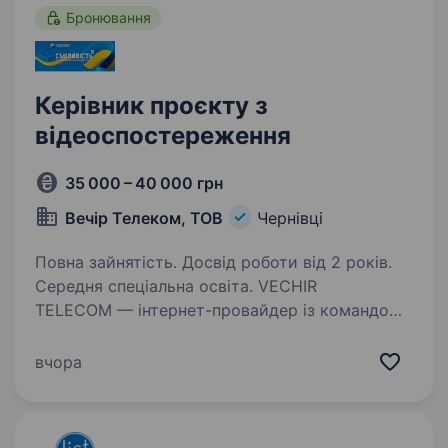
Бронювання
Керівник проєкту з
відеоспостереження
35 000 – 40 000 грн
Вечір Телеком, ТОВ
Чернівці
Повна зайнятість. Досвід роботи від 2 років.
Середня спеціальна освіта. VECHIR
TELECOM — інтернет-провайдер із командою
150 співробітників. З 2014 року ми надаємо
якісний інтернет, телебачення у Києві,
вчора
Вінницькій та Чернівецькій областях. Наша
місія — робити інтернет доступним, простим…