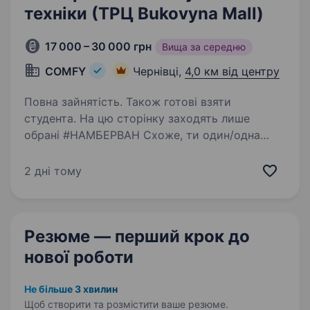
техніки (ТРЦ Bukovyna Mall)
17 000 – 30 000 грн
Вища за середню
COMFY
Чернівці,
4,0 км від центру
Повна зайнятість. Також готові взяти
студента. На цю сторінку заходять лише
обрані #НАМБЕРВАН Схоже, ти один/одна
з них! Ми не сумніваємося, що ти: фанатієш від
новинок в домашніх гаджетах та сервісах
2 дні тому
умієш чути потреби клієнтів і допомагати їм
вільний…
Резюме — перший крок
до
нової роботи
Не більше 3 хвилин
Щоб створити та розмістити ваше
резюме.