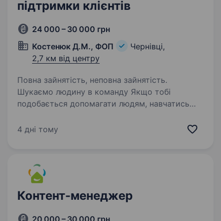
підтримки клієнтів
24 000 – 30 000 грн
Костенюк Д.М., ФОП
Чернівці,
2,7 км від центру
Повна зайнятість, неповна зайнятість.
Шукаємо людину в команду Якщо тобі
подобається допомагати людям, навчатись
новому і працювати в комфортній атмосфері
— тобі до нас. Ми — IT-компанія, яка працює з
4 дні тому
бізнесом: хмарні рішення, бухгалтерські
програми…
Контент-менеджер
20 000 – 30 000 грн