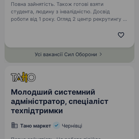
Повна зайнятість. Також готові взяти
студента, людину з інвалідністю. Досвід
роботи від 1 року. Огляд 2 центр рекрутингу —
складова Десантно-штурмових військ ЗС
України, яка допомагає цивільним особам
долучитися до підрозділів ДШВ. Наша команда
складається з досвідчених менеджерів, які
Усі вакансії Сил
Оборони
пройшли службу в різних…
Молодший системний
адміністратор, спеціаліст
техпідтримки
Тано маркет
Чернівці