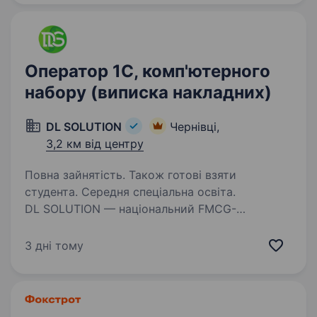
шукаємо ще одного…
Оператор 1C, комп'ютерного
набору (виписка накладних)
DL SOLUTION
Чернівці,
3,2 км від центру
Повна зайнятість. Також готові взяти
студента. Середня спеціальна освіта.
DL SOLUTION — національний FMCG-
дистриб'ютор. Надає комплексні послуги
у сфері дистрибуції та логістики й забезпечує
3 дні тому
постачання товарів у категоріях food
та nonfood. Дистрибуторський портфель
формують тютюнові вироби,…