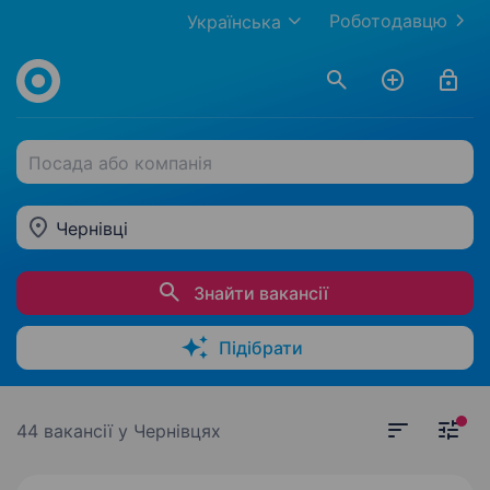
Роботодавцю
Українська
Посада або компанія
Чернівці
Знайти вакансії
Підібрати
44 вакансії
у Чернівцях