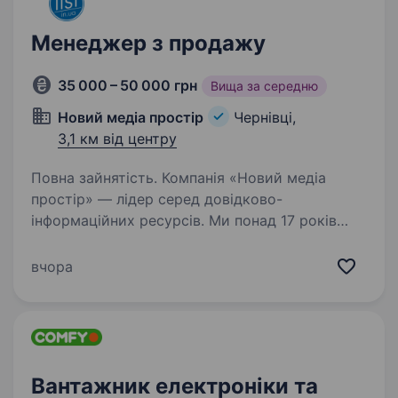
Менеджер з продажу
35 000 – 50 000 грн
Вища за середню
Новий медіа простір
Чернівці,
3,1 км від центру
Повна зайнятість. Компанія «Новий медіа
простір» — лідер серед довідково-
інформаційних ресурсів. Ми понад 17 років
активно розвиваємося у 50 містах, маємо
160+ співробітників та 8000+ постійних
вчора
клієнтів. Наш продукт- це List.in.ua…
Вантажник електроніки та