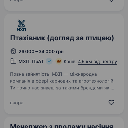
с/г техніки. Вимоги: Успішний досвід роботи…
Птахівник (догляд за птицею)
26 000 – 34 000 грн
МХП, ПрАТ
Канів,
4,9 км від центру
Повна зайнятість. МХП — міжнародна
компанія в сфері харчових та агротехнологій.
Ти точно нас знаєш за такими брендами як:
«Наша Ряба», «Наша Ряба Апетитна»,
«Бащинський», «Легко!», «Секрети Шефа».
вчора
Наш працівник на цій посаді: Здійснює…
Менеджер з продажу насіння