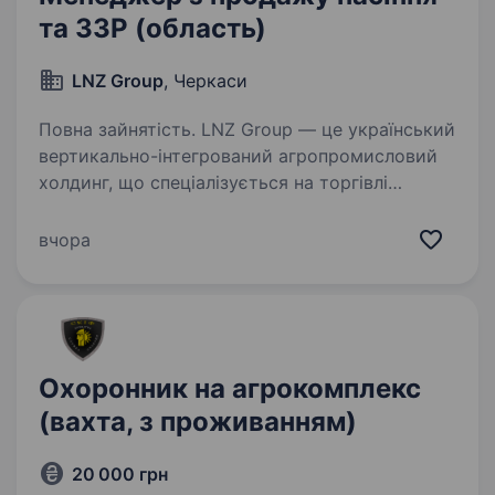
та ЗЗР (область)
LNZ Group
, Черкаси
Повна зайнятість. LNZ Group — це український
вертикально-інтегрований агропромисловий
холдинг, що спеціалізується на торгівлі
посівним матеріалом та засобами захисту
рослин, вирощуванні зернових та технічних
вчора
культур, тваринництві…
Охоронник на агрокомплекс
(вахта, з проживанням)
20 000 грн