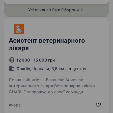
забезпечення…
Усі вакансії Сил
Оборони
Асистент ветеринарного
лікаря
12 000 – 15 000 грн
Charlie
, Черкаси,
3,5 км від центру
Повна зайнятість. Вакансія: Асистент
ветеринарного лікаря Ветеринарна клініка
CHARLIE запрошує до своєї команди
асистента ветеринарного лікаря! Ми шукаємо
як кандидатів із досвідом роботи, так і тих,
вчора
хто лише розпочинає свій професійний…