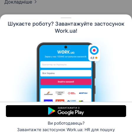
Докладніше
Шукаєте роботу? Завантажуйте застосунок
Work.ua!
Українська
Ресурси
Контакти
Про нас
Кар’єра
Новини Work.ua
Допомога
Умови використання
Роботодавцю
Ви роботодавець?
© 2006–2026 Work.ua. Сервіс пошуку роботи №1 в
Завантажте застосунок Work.ua: HR
для пошуку