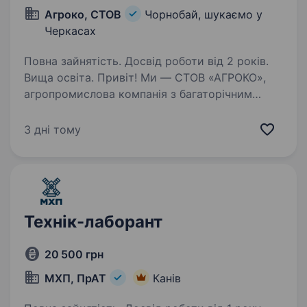
Агроко, СТОВ
Чорнобай, шукаємо у
Черкасах
Повна зайнятість. Досвід роботи від 2 років.
Вища освіта. Привіт! Ми — СТОВ «АГРОКО»,
агропромислова компанія з багаторічним
досвідом, яка обробляє понад 10 000 гектарів
родючої землі та розвиває тваринництво
3 дні тому
в Черкасах. Наша команда — це люди, які
люблять землю і цінують…
Технік-лаборант
20 500 грн
МХП, ПрАТ
Канів