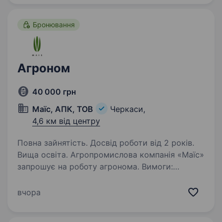
Бронювання
Агроном
40 000 грн
Маїс, АПК, ТОВ
Черкаси,
4,6 км від центру
Повна зайнятість. Досвід роботи від 2 років.
Вища освіта. Агропромислова компанія «Маїс»
запрошує на роботу агронома. Вимоги:
Агрономічна освіта, спеціалізація —
овочівництво та картоплярство на поливних
вчора
полях та краплинне зрошення; знання
агротехнічних операцій,…