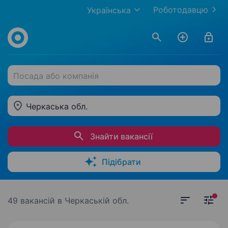
Роботодавцю
Українська
Посада або компанія
Черкаська обл.
Знайти вакансії
Підібрати
49 вакансій
в Черкаській обл.