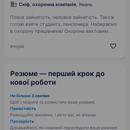
Скіф, охоронна компанія
, Умань
Повна зайнятість, неповна зайнятість. Також
готові взяти студента, пенсіонера. Набираємо
в охорону працівників! Охорона вахтовим
режимом з проживанням. Потрібно охороняти
склади, агропідприємства по Уманському
вчора
району. Умови та вимоги по роботі: охорона
вахтовим режимом з проживанням;
забезпечення…
Резюме — перший крок
до
нової роботи
Не більше 3 хвилин
Щоб створити та розмістити ваше
резюме.
Приватність
Розміщуйте анонімно, і ніхто вас не впізнає.
Прозорість
Дізнавайтеся, які компанії переглядали ваше резюме.