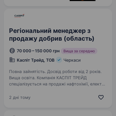
Регіональний менеджер з
продажу добрив (область)
70 000 – 150 000 грн
Вища за середню
Каспіт Трейд, ТОВ
Черкаси
Повна зайнятість. Досвід роботи від 2 років.
Вища освіта. Компанія КАСПІТ ТРЕЙД
спеціалізується на продажі нафтохімії, електро
ресурсів, добрив і зерна по всьому світу і має
свої представництва в ОАЕ, Україні,
2 дні тому
Узбекистані, Сербії. Ми шукаємо активного,
відповідального…