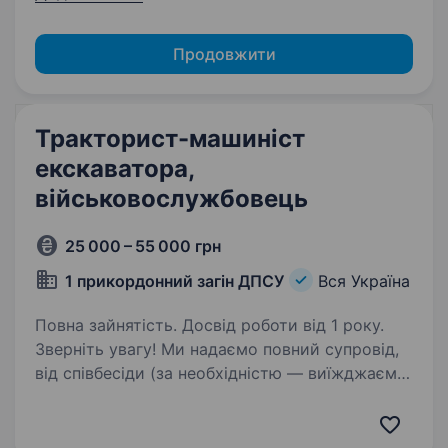
Продовжити
Тракторист-машиніст
екскаватора,
військовослужбовець
25 000 – 55 000 грн
1 прикордонний загін ДПСУ
Вся Україна
Повна зайнятість. Досвід роботи від 1 року.
Зверніть увагу! Ми надаємо повний супровід,
від співбесіди (за необхідністю — виїжджаємо
до кандидата) до прибуття у частину.
Переведення чинних військовослужбовців НЕ
передбачено. Робота в підрозділі тилового