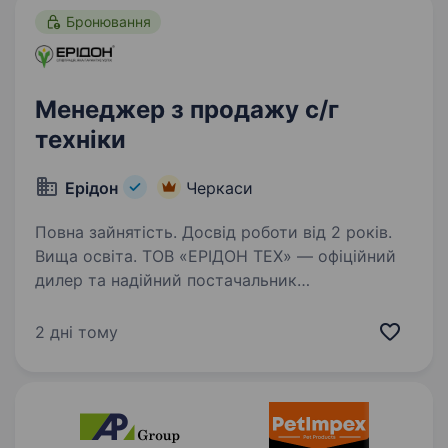
Бронювання
Менеджер з продажу с/г
техніки
Ерідон
Черкаси
Повна зайнятість. Досвід роботи від 2 років.
Вища освіта. ТОВ «ЕРІДОН ТЕХ» — офіційний
дилер та надійний постачальник
сільськогосподарської техніки іноземного та
вітчизняного виробництва. Компанія понад 20
2 дні тому
років працює на аграрному ринку України і
має власні представництва…