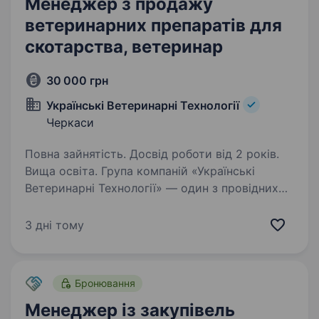
Менеджер з продажу
ветеринарних препаратів для
скотарства, ветеринар
30 000 грн
Українські Ветеринарні Технології
Черкаси
Повна зайнятість. Досвід роботи від 2 років.
Вища освіта. Група компаній «Українські
Ветеринарні Технології» — один з провідних
національних дистриб’юторів на ринку
ветеринарних препаратів та продуктів для
3 дні тому
тварин. У компанії є мережа представництв
в Україні, які забезпечують…
Бронювання
Менеджер із закупівель