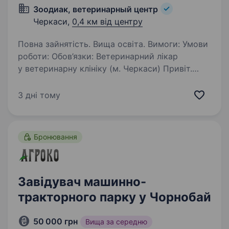
Зоодиак, ветеринарный центр
Черкаси,
0,4 км від центру
Повна зайнятість. Вища освіта. Вимоги: Умови
роботи: Обов’язки: Ветеринарний лікар
у ветеринарну клініку (м. Черкаси) Привіт.
Ми шукаємо ветеринарного лікаря, який
приєднається до нашої дружньої команди і
3 дні тому
допоможе нам піклуватися про здоров’я…
Бронювання
Завідувач машинно-
тракторного парку у Чорнобай
50 000 грн
Вища за середню