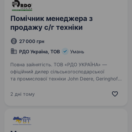
Помічник менеджера з
продажу с/г техніки
27 000 грн
РДО Україна, ТОВ
Умань
Повна зайнятість. ТОВ «РДО УКРАЇНА» —
офіційний дилер сільськогосподарської
та промислової техніки John Deere, Geringhoff,
Kramer, Monosem, Väderstad у Вінницькій,
Черкаській та Житомирській областях.
2 дні тому
Ми пропонує клієнтам українського…