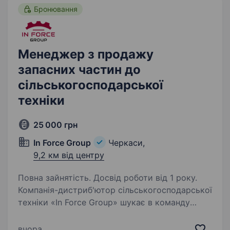
Бронювання
Менеджер з продажу
запасних частин до
сільськогосподарської
техніки
25 000 грн
In Force Group
Черкаси,
9,2 км від центру
Повна зайнятість. Досвід роботи від 1 року.
Компанія-дистриб'ютор сільськогосподарської
техніки «In Force Group» шукає в команду
відповідальних та амбіційних фахівців
на посаду Менеджера з продажу запчастин до
вчора