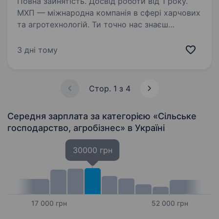
Повна зайнятість. Досвід роботи від 1 року.
МХП — міжнародна компанія в сфері харчових
та агротехнологій. Ти точно нас знаєш
за такими брендами як: «Наша Ряба», «Наша
Ряба Апетитна», «Бащинський», «Легко!»,
3 дні тому
Kurator, «Секрети Шефа». Наш працівник на
цій…
Стор. 1 з 4
Середня зарплата за категорією «Сільське
господарство, агробізнес»
в Україні
30000 грн
17 000 грн
52 000 грн