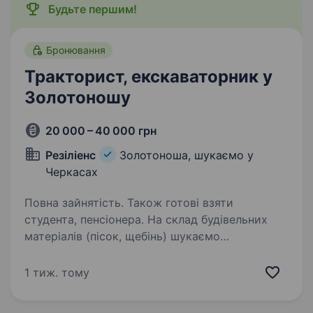
Будьте першим!
Бронювання
Тракторист, екскаваторник у
Золотоношу
20 000 – 40 000 грн
Резіліенс
Золотоноша, шукаємо у
Черкасах
Повна зайнятість. Також готові взяти
студента, пенсіонера. На склад будівельних
матеріалів (пісок, щебінь) шукаємо
ТРАКТОРИСТІВ-ЕКСКАВАТОРНИКІВ.
Ми допомагаємо з бронюванням від
1 тиж. тому
мобілізації для працівників, які офіційно
працюють у нашій компанії. Що потрібно