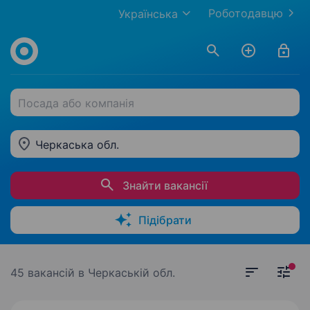
Роботодавцю
Українська
Посада або компанія
Черкаська обл.
Знайти вакансії
Підібрати
45 вакансій
в Черкаській обл.