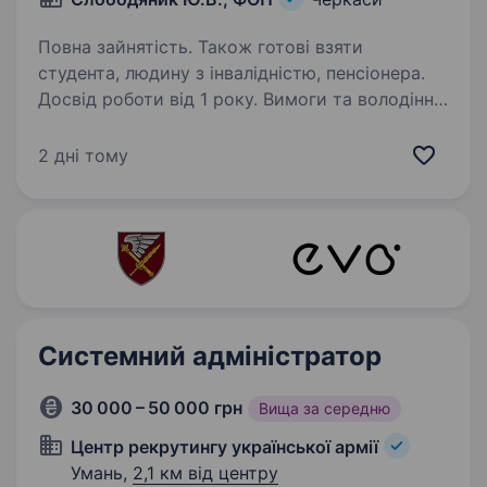
Повна зайнятість. Також готові взяти
студента, людину з інвалідністю, пенсіонера.
Досвід роботи від 1 року. Вимоги та володіння
навичками: досвід ремонту мобільних
телефонів, планшетів, ноутбуків, пк, принтерів
2 дні тому
та іншої цифрової техніки обов’язковий;
розуміння важливих схем електроніки; Вміння
діагностувати поломки;…
Системний адміністратор
30 000 – 50 000 грн
Вища за середню
Центр рекрутингу української армії
Умань,
2,1 км від центру