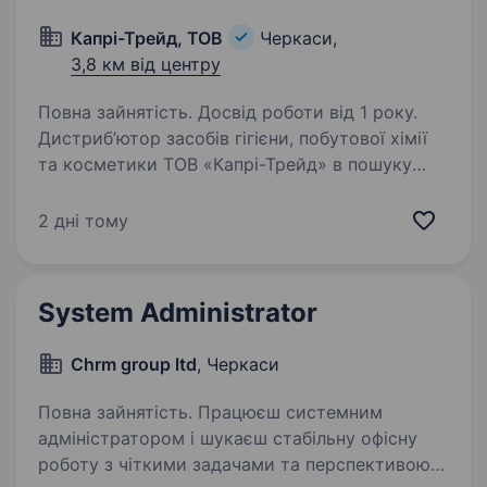
Капрі-Трейд, ТОВ
Черкаси,
3,8 км від центру
Повна зайнятість. Досвід роботи від 1 року.
Дистриб’ютор засобів гігієни, побутової хімії
та косметики ТОВ «Капрі-Трейд» в пошуку
системного адміністратора. Посадові
обов’язки: Адміністрування Windows (Windosw
2 дні тому
10, Server 2008−2019, AD, GPO)
Адміністрування…
System Administrator
Chrm group ltd
, Черкаси
Повна зайнятість. Працюєш системним
адміністратором і шукаєш стабільну офісну
роботу з чіткими задачами та перспективою