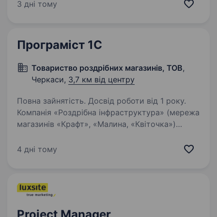
новинок в домашніх гаджетах та сервісах
3 дні тому
умієш чути потреби клієнтів і допомагати їм
вільний…
Програміст 1С
Товариство роздрібних магазинів, ТОВ
,
Черкаси,
3,7 км від центру
Повна зайнятість. Досвід роботи від 1 року.
Компанія «Роздрібна інфраструктура» (мережа
магазинів «Крафт», «Малина, «Квіточка»)
запрошує на постійну роботу ПРОГРАМІСТА
1С. Вимоги до кандидата: досвід розробки
4 дні тому
в 1С:8 (8.2, 8.3); Обов’язки: розробка WEB-
служб…
Project Manager