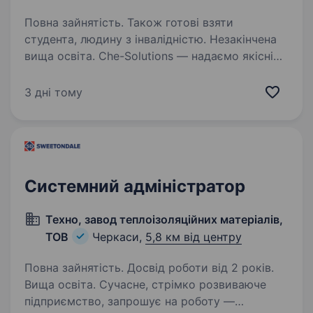
Повна зайнятість. Також готові взяти
студента, людину з інвалідністю. Незакінчена
вища освіта. Che-Solutions — надаємо якісні
послуги клієнтської підтримки у сфері
логістики на ринку Північної Америки.
3 дні тому
Запрошуємо приєднатись до команди
Customer Support Specialist, який/яка будуть
підтримувати високі стандарти…
Системний адміністратор
Техно, завод теплоізоляційних матеріалів,
ТОВ
Черкаси,
5,8 км від центру
Повна зайнятість. Досвід роботи від 2 років.
Вища освіта. Сучасне, стрімко розвиваюче
підприємство, запрошує на роботу —