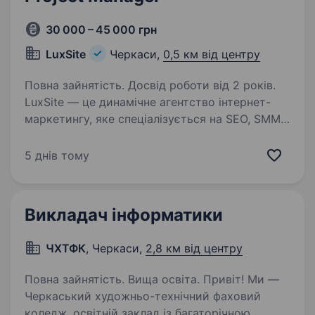
30 000 – 45 000 грн
LuxSite
Черкаси,
0,5 км від центру
Повна зайнятість. Досвід роботи від 2 років.
LuxSite — це динамічне агентство інтернет-
маркетингу, яке спеціалізується на SEO, SMM,
PPC, таргетованій рекламі та комплексному
просуванні кампаній. Локація: Черкаси
5 днів тому
Ця позиція для тебе, якщо: Маєш
щонайменше…
Викладач інформатики
ЧХТФК
, Черкаси,
2,8 км від центру
Повна зайнятість. Вища освіта. Привіт! Ми —
Черкаський художньо-технічний фаховий
коледж, освітній заклад із багаторічною