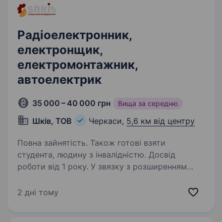
Радіоелектронник,
електронщик,
електромонтажник,
автоелектрик
35 000 – 40 000 грн
Вища за середню
Шків, ТОВ
Черкаси,
5,6 км від центру
Повна зайнятість. Також готові взяти
студента, людину з інвалідністю. Досвід
роботи від 1 року. У звязку з розширенням
асортименту обладнання шукаємо на роботу
електронщика, Запрошуємо до команди
2 дні тому
електромонтажника / автоелектрика для
роботи над НРК Що потрібно буде робити: