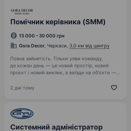
виготовляти та монтувати кабельні…
Помічник керівника (SMM)
15 000 – 30 000 грн
Gora Decor
, Черкаси,
3,0 км від центру
Повна зайнятість. Тільки уяви команду,
де кожен день — це новий простір, новий
проєкт і новий виклик, а виїзди на об'єкти —
частина живого процесу створення краси в
інтер'єрах. Це і є Gora Decor. Ми вже 16 років
2 дні тому
у текстильному дизайні…
Системний адміністратор