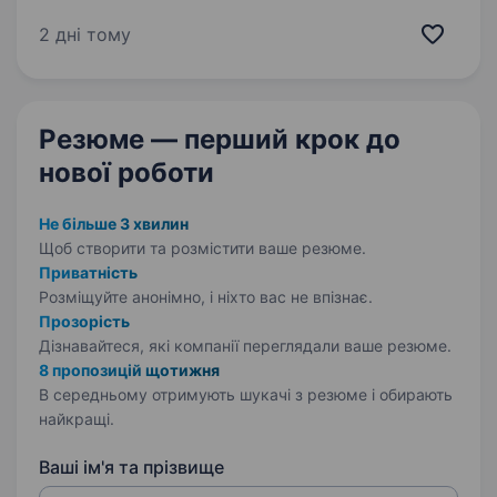
розвитку? Запрошуємо System Administrator
до команди, яка працює з IT-інфраструктурою
2 дні тому
У ваш функціонал буде…
Резюме — перший крок
до
нової роботи
Не більше 3 хвилин
Щоб створити та розмістити ваше
резюме.
Приватність
Розміщуйте анонімно, і ніхто вас не впізнає.
Прозорість
Дізнавайтеся, які компанії переглядали ваше резюме.
8 пропозицій щотижня
В середньому отримують шукачі з резюме і обирають
найкращі.
Ваші ім'я та прізвище