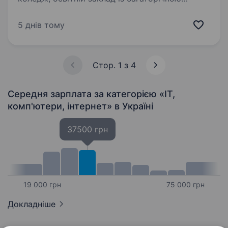
історією, який готує молодь до сучасних
викликів і сприяє їхньому професійному
5 днів тому
зростанню. Запрошуємо приєднатися
до нашої…
Стор. 1 з 4
Середня зарплата за категорією «IT,
комп'ютери, інтернет»
в Україні
37500 грн
19 000 грн
75 000 грн
Докладніше