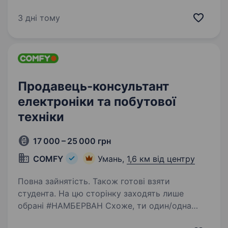
Системного адміністратора: Обов’язки:
Підтримка користувачів Обслуговування
3 дні тому
офісної оргтехніки — встановлення,
налаштування, підтримка. Налаштування…
Продавець-консультант
електроніки та побутової
техніки
17 000 – 25 000 грн
COMFY
Умань,
1,6 км від центру
Повна зайнятість. Також готові взяти
студента. На цю сторінку заходять лише
обрані #НАМБЕРВАН Схоже, ти один/одна
з них! Ми не сумніваємося, що ти: фанатієш від