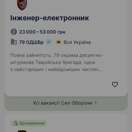
Інженер-електронник
23 000 – 53 000 грн
79 ОДШБр
Вся Україна
Повна зайнятість. 79 окрема десантно-
штурмова Таврійська бригада, одна
з найстаріших і найвідоміших частин
Десантно-штурмових військ ЗС України. Наша
бригада має славну історію оборони країни, і
зараз ми шукаємо інженера-електронника,…
Усі вакансії Сил
Оборони
Бронювання