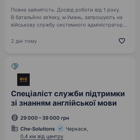
Повна зайнятість. Досвід роботи від 1 року.
В батальйон зв’язку, м.Умань, запрошують на
військову службу системного адміністратора.
Вимоги: чоловіки і жінки віком до 55 років;
вміння налаштовувати й підтримувати
2 дні тому
мережеве обладнання (маршрутизатори,
комутатори,…
Спеціаліст служби підтримки
зі знанням англійської мови
29 000 – 39 000 грн
Che-Solutions
Черкаси,
0,4 км від центру