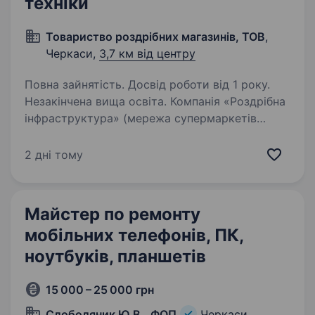
техніки
Товариство роздрібних магазинів, ТОВ
,
Черкаси,
3,7 км від центру
Повна зайнятість. Досвід роботи від 1 року.
Незакінчена вища освіта. Компанія «Роздрібна
інфраструктура» (мережа супермаркетів
«Крафт», «Малина», «Квіточка») запрошує
на постійну роботу ЗАВІДУВАЧА СКЛАДОМ ІТ.
2 дні тому
Що потрібно робити: закуповувати необхідну
техніку; вести облік техніки…
Майстер по ремонту
мобільних телефонів, ПК,
ноутбуків, планшетів
15 000 – 25 000 грн
Слободяник Ю.В., ФОП
Черкаси