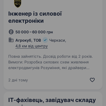
Інженер із силової
електроніки
50 000 – 60 000 грн
Агрокуб, ТОВ
Черкаси,
4,8 км від центру
Повна зайнятість. Досвід роботи від 2 років.
Вимоги: Розробка силових схем живлення
електродвигунів Розуміння, які драйвери
потрібні під конкретний тип двигуна, і як ними
точно керувати Підбір перерізу проводів під
2 дні тому
реальний струм Захист силової…
ІТ-фахівець, завідувач складу