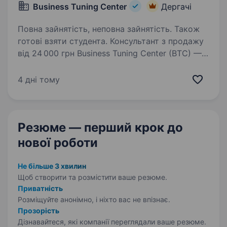
Business Tuning Center
Дергачі
Повна зайнятість, неповна зайнятість. Також
готові взяти студента. Консультант з продажу
від 24 000 грн Business Tuning Center (BTC) —
одна з провідних агенцій маркетингових
комунікацій в Україні з понад 20-річним
4 дні тому
досвідом. Ми реалізуємо масштабні проєкти
для міжнародних брендів,…
Резюме — перший крок
до
нової роботи
Не більше 3 хвилин
Щоб створити та розмістити ваше
резюме.
Приватність
Розміщуйте анонімно, і ніхто вас не впізнає.
Прозорість
Дізнавайтеся, які компанії переглядали ваше резюме.