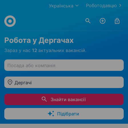
Роботодавцю
Українська
Робота у Дергачах
Зараз у нас
12
актуальних вакансій.
Посада або компанія
Дергачі
Знайти вакансії
Підібрати