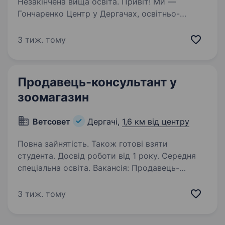
Незакінчена вища освіта. Привіт! Ми —
Гончаренко Центр у Дергачах, освітньо-
культурний простір, де створюється
атмосфера для розвитку, навчання
3 тиж. тому
та творчості. Якщо тобі близькі ідеї підтримки
людей, організованості та якісного сервісу —
…
Продавець-консультант у
зоомагазин
Ветсовет
Дергачі,
1,6 км від центру
Повна зайнятість. Також готові взяти
студента. Досвід роботи від 1 року. Середня
спеціальна освіта. Вакансія: Продавець-
консультант у зоомагазин Місце роботи: місто
Дергачі (район залізничного вокзалу)Компанія
3 тиж. тому
«Ветсовет» шукає енергійного та
відповідального працівника на посаду