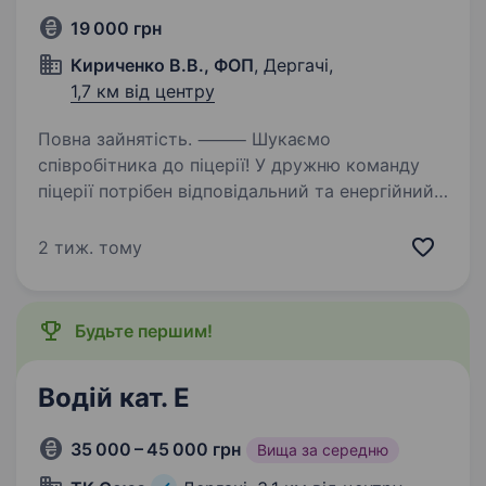
19 000 грн
Кириченко В.В., ФОП
, Дергачі,
1,7 км від центру
Повна зайнятість. ⸻ Шукаємо
співробітника до піцерії! У дружню команду
піцерії потрібен відповідальний та енергійний
працівник. Вимоги: бажання працювати
та розвиватися відповідальність
2 тиж. тому
та пунктуальність охайність і ввічливість…
Будьте першим!
Водій кат. Е
35 000 – 45 000 грн
Вища за середню