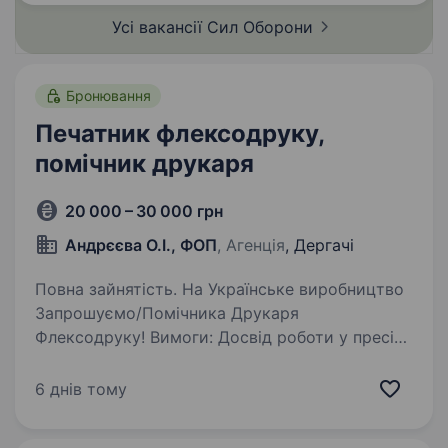
повернути…
Усі вакансії Сил
Оборони
Бронювання
Печатник флексодруку,
помічник друкаря
20 000 – 30 000 грн
Андрєєва О.І., ФОП
, Агенція
, Дергачі
Повна зайнятість. На Українське виробництво
Запрошуємо/Помічника Друкаря
Флексодруку! Вимоги: Досвід роботи у пресі
буде перевагою, але Навчаємо! Ви будете
вміти працювати на флексодрук, вміти
6 днів тому
експлуатувати та обслуговувати обладнання…