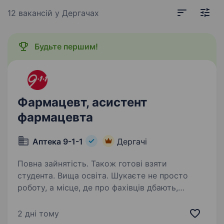
12 вакансій
у Дергачах
Будьте першим!
Фармацевт, асистент
фармацевта
Аптека 9-1-1
Дергачі
Повна зайнятість. Також готові взяти
студента. Вища освіта. Шукаєте не просто
роботу, а місце, де про фахівців дбають,
поважають, підтримують з першого дня? Тоді
запрошуємо до команди аптечної мережі
2 дні тому
«Аптека 9−1-1»! Ми — українська компанія, яка