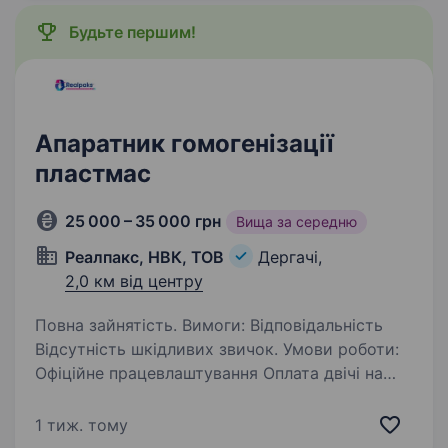
Будьте першим!
Апаратник гомогенізації
пластмас
25 000 – 35 000 грн
Вища за середню
Реалпакс, НВК, ТОВ
Дергачі,
2,0 км від центру
Повна зайнятість. Вимоги: Відповідальність
Відсутність шкідливих звичок. Умови роботи:
Офіційне працевлаштування Оплата двічі на
місяць Розглянемо кандидатів без досвіду,
маємо навчання ТОВ НВК ʼʼРеалпаксʼʼ
1 тиж. тому
на постійну…