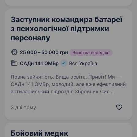
29 років працює на фармацевтичному…
Заступник командира батареї
з психологічної підтримки
персоналу
25 000 – 50 000 грн
Вища за середню
САДн 141 ОМБр
Вся Україна
Повна зайнятість. Вища освіта. Привіт! Ми —
САДн 141 ОМБр, молодий, але вже ефективний
артилерійський підрозділ Збройних Сил
України. Наша місія — знищувати ворога
найсучаснішими методами, підтримуючи один
3 дні тому
одного та цінуючи кожне життя.
Ми прагнемо…
Бойовий медик