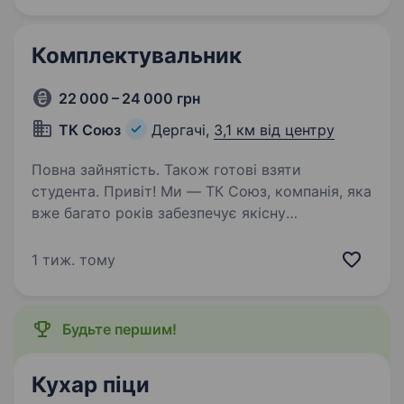
Комплектувальник
22 000 – 24 000 грн
ТК Союз
Дергачі,
3,1 км від центру
Повна зайнятість. Також готові взяти
студента. Привіт! Ми — ТК Союз, компанія, яка
вже багато років забезпечує якісну
дистриб’юцію продуктів харчування в Харкові
та Харківській області. Зараз у нас відкрилася
1 тиж. тому
вакансія комплектувальника
(комплектувальниці), і…
Будьте першим!
Кухар піци