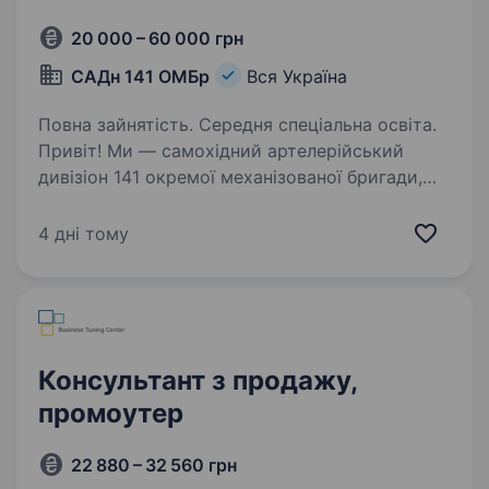
20 000 – 60 000 грн
САДн 141 ОМБр
Вся Україна
Повна зайнятість. Середня спеціальна освіта.
Привіт! Ми — самохідний артелерійський
дивізіон 141 окремої механізованої бригади,
молодий, але вже ефективний підрозділ, який
бореться за мир і безпеку України. Наше
4 дні тому
головне завдання — захищати наших людей і
країну,…
Консультант з продажу,
промоутер
22 880 – 32 560 грн