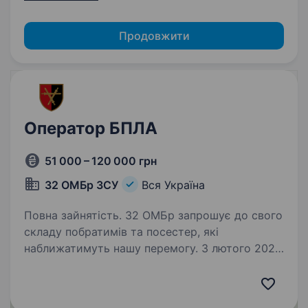
Продовжити
Оператор БПЛА
51 000 – 120 000 грн
32 ОМБр ЗСУ
Вся Україна
Повна зайнятість. 32 ОМБр запрошує до свого
складу побратимів та посестер, які
наближатимуть нашу перемогу. З лютого 2023
року відважно тримаємо оборону
на визначених ділянках фронту.
Військовослужбовці 32 ОМБр прагнуть