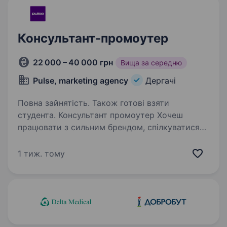
Консультант-промоутер
22 000 – 40 000 грн
Вища за середню
Pulse, marketing agency
Дергачі
Повна зайнятість. Також готові взяти
студента. Консультант промоутер Хочеш
працювати з сильним брендом, спілкуватися
з людьми та заробляти на своїй енергії?
Приєднуйся до команди! Кого шукаємо:
1 тиж. тому
Активних дівчат та хлопців, які вміють
комунікувати, швидко навчаються…