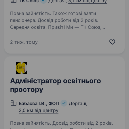
ТК Союз
Дергачі,
3,1 км від центру
Повна зайнятість. Також готові взяти
пенсіонера. Досвід роботи від 2 років.
Середня освіта. Привіт! Ми — ТК Союз,
компанія з дистрибуції продуктів харчування
в Харкові та Харківській області. Наша
2 тиж. тому
команда працює над тим, щоб якісні продукти
завжди були доступні споживачам, і
ми шукаємо надійного водія…
Адміністратор освітнього
простору
Бабаєва І.В., ФОП
Дергачі,
2,0 км від центру
Повна зайнятість. Досвід роботи від 2 років.