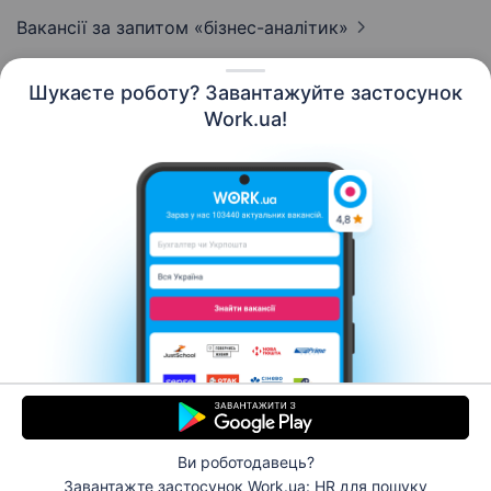
Вакансії за запитом
«бізнес-аналітик»
Шукаєте роботу? Завантажуйте застосунок
Work.ua!
Українська
Ресурси
Контакти
Про нас
Кар’єра
Новини Work.ua
Допомога
Умови використання
Роботодавцю
Ви роботодавець?
© 2006–2026 Work.ua. Сервіс пошуку роботи №1 в
Завантажте застосунок Work.ua: HR
для пошуку