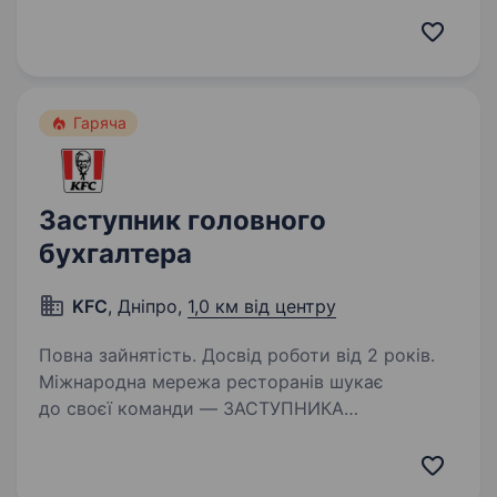
у виробничих компаніях. Досвід роботи також
в гуртовій торгівлі буде перевагою. Вимоги:
Досвід роботи головним бухгалтером або
заступником у виробничій…
Гаряча
Заступник головного
бухгалтера
KFC
, Дніпро,
1,0 км від центру
Повна зайнятість. Досвід роботи від 2 років.
Міжнародна мережа ресторанів шукає
до своєї команди — ЗАСТУПНИКА
ГОЛОВНОГО БУХГАЛТЕРА. Вимоги: Освіта:
вища (економіка/бух.облік/фінанси). Досвід
роботи: від 5 років на аналогічній посаді.