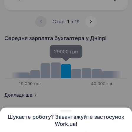
Вакансія: Бухгалтер з ПДВ Компанія: ТОВ «АБК
Дніпро» Місто: Дніпро Адреса офісу: вул.
Святослава Хороброго,…
Стор. 1 з 19
Середня зарплата бухгалтера
у Дніпрі
29000 грн
19 000 грн
40 000 грн
Докладніше
Шукаєте роботу? Завантажуйте застосунок
Work.ua!
Українська