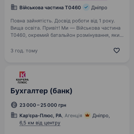
Військова частина Т0460
Дніпро
Повна зайнятість. Досвід роботи від 1 року.
Вища освіта. Привіт! Ми — Військова частина
Т0460, окремий батальйон розмінування, який
щодня працює заради безпеки та добробуту
нашої країни. Наша місія — очищувати
3 год. тому
деокуповані території від вибухонебезпечних
предметів і зміцнювати…
Бухгалтер (банк)
23 000 – 25 000 грн
Кар'єра-Плюс, РА
, Агенція
Дніпро,
6,5 км від центру