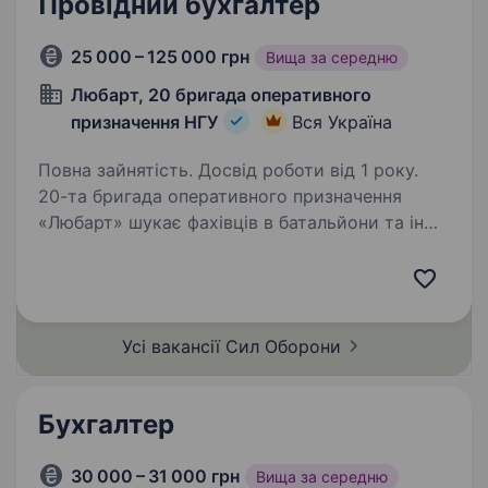
Провідний бухгалтер
25 000 – 125 000 грн
Вища за середню
Любарт, 20 бригада оперативного
призначення НГУ
Вся Україна
Повна зайнятість. Досвід роботи від 1 року.
20-та бригада оперативного призначення
«Любарт» шукає фахівців в батальйони та інші
підрозділи. Обов’язки: Ведення
бухгалтерського обліку в автоматизованій
програмі; Формування облікових регістрів
(меморіальних…
Усі вакансії Сил
Оборони
Бухгалтер
30 000 – 31 000 грн
Вища за середню