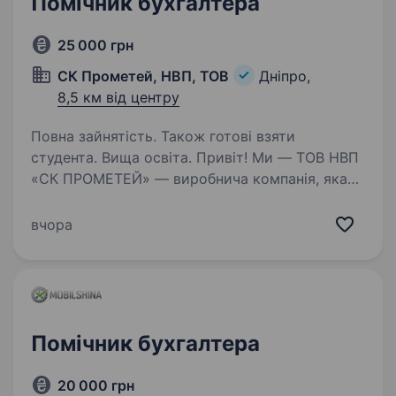
Помічник бухгалтера
25 000 грн
СК Прометей, НВП, ТОВ
Дніпро,
8,5 км від центру
Повна зайнятість. Також готові взяти
студента. Вища освіта. Привіт! Ми — ТОВ НВП
«СК ПРОМЕТЕЙ» — виробнича компанія, яка
створює металоконструкції та вироби
з чорної й нержавіючої сталі. Наші клієнти —
вчора
бізнеси, які будують, розвиваються і
масштабуються, а значить — попит…
Помічник бухгалтера
20 000 грн