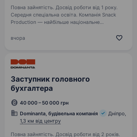
Повна зайнятість. Досвід роботи від 1 року.
Середня спеціальна освіта. Компанія Snack
Production — найбільше національне
об'єднання торгово-виробничих підприємств
(ТМ Флінт, Хуторок, Морські, Сан Санич, Big
вчора
Bob, Chipster’s, Zeffir), яке зберігає першість
у своєму сегменті й успішно…
Заступник головного
бухгалтера
40 000 – 50 000 грн
Dominanta, будівельна компанія
Дніпро,
1,3 км від центру
Повна зайнятість. Досвід роботи від 2 років.