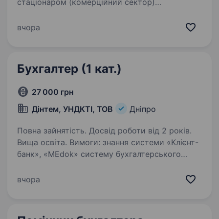
стаціонаром (комерційний сектор)
«Єврейський медичний центр JMC» у місті
Дніпро. Запрошуємо до нашої команди
вчора
відповідальну та професійну людину на посаду
заступника головного бухгалтера…
Бухгалтер (1 кат.)
27 000 грн
Дінтем, УНДКТІ, ТОВ
Дніпро
Повна зайнятість. Досвід роботи від 2 років.
Вища освіта. Вимоги: знання системи «Клієнт-
банк», «МЕdok» систему бухгалтерського
обліку «BAF». EXCEL., досвід роботи від 3-х
років, в/ о- профільна освіта (економіка
вчора
підприємства, бухгалтерський облік) Посадові
обов’язки:…