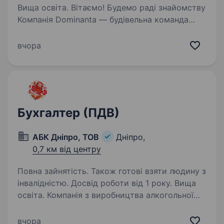
Вища освіта. Вітаємо! Будемо раді знайомству
Компанія Dominanta — будівельна команда
з 16-річним досвідом, яка спеціалізується
на будівництві, ремонтно-оздоблювальних
вчора
роботах та інженерних системах для об'єктів
будь-якої складності…
Бухгалтер (ПДВ)
АБК Дніпро, ТОВ
Дніпро,
0,7 км від центру
Повна зайнятість. Також готові взяти людину з
інвалідністю. Досвід роботи від 1 року. Вища
освіта. Компанія з виробництва алкогольної
та безалкогольної продукції відкриває
конкурс на заміщення вакантної посади:
вчора