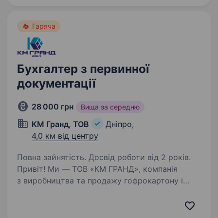
Впевнений користувач:…
Гаряча
Бухгалтер з первинної
документації
28 000 грн
Вища за середню
КМ Гранд, ТОВ
Дніпро,
4,0 км від центру
Повна зайнятість. Досвід роботи від 2 років.
Привіт! Ми — ТОВ «КМ ГРАНД», компанія
з виробництва та продажу гофрокартону і
гофротари. Що буде входити до твоїх
обов’язків: Обробка та облік первинних
фінансових документів (накладні, рахунки,