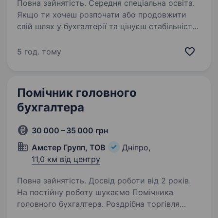
Повна зайнятість. Середня спеціальна освіта.
Якщо ти хочеш розпочати або продовжити
свій шлях у бухгалтерії та цінуєш стабільність і
розвиток — ми запрошуємо тебе приєднатися
до нашої команди у місті Дніпро на посаду
5 год. тому
бухгалтера (банк). Що ти будеш робити:…
Помічник головного
бухгалтера
30 000 – 35 000 грн
Амстер Групп, ТОВ
Дніпро,
11,0 км від центру
Повна зайнятість. Досвід роботи від 2 років.
На постійну роботу шукаємо Помічника
головного бухгалтера. Роздрібна торгівля
(мережа магазинів пива та супутнього товару)