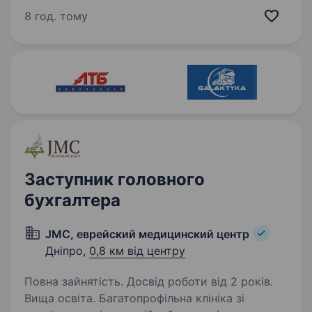
Умови праці: З/п 30000 — 35000 грн
8 год. тому
з перспективою, плюс річна премія.
Територіально:…
Заступник головного
бухгалтера
JMC, еврейский медицинский центр
Дніпро,
0,8 км від центру
Повна зайнятість. Досвід роботи від 2 років.
Вища освіта. Багатопрофільна клініка зі