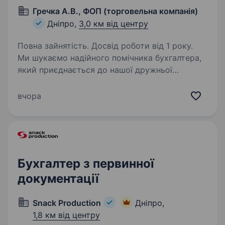
Гречка А.В., ФОП (торговельна компанія)
Дніпро,
3,0 км від центру
Повна зайнятість. Досвід роботи від 1 року.
Ми шукаємо надійного помічника бухгалтера,
який приєднається до нашої дружньої
команди. Що входитиме до твоїх обов’язків:
Ведення первинної бухгалтерської
вчора
документації (накладні, рахунки, акти
виконаних робіт)…
Бухгалтер з первинної
документації
Snack Production
Дніпро,
1,8 км від центру