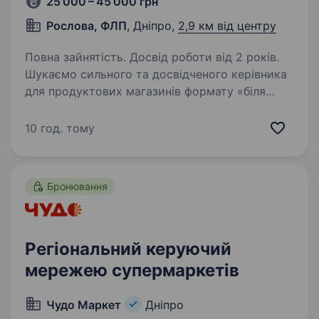
25 000 – 45 000 грн
Рослова, ФЛП
, Дніпро,
2,9 км від центру
Повна зайнятість. Досвід роботи від 2 років.
Шукаємо сильного та досвідченого керівника
для продуктових магазинів формату «біля
дому». Нам потрібна відповідальна людина,
яка добре розуміє роботу продуктового
10 год. тому
магазину зсередини, зможе навести порядок
у всіх…
Бронювання
Регіональний керуючий
мережею супермаркетів
Чудо Маркет
Дніпро