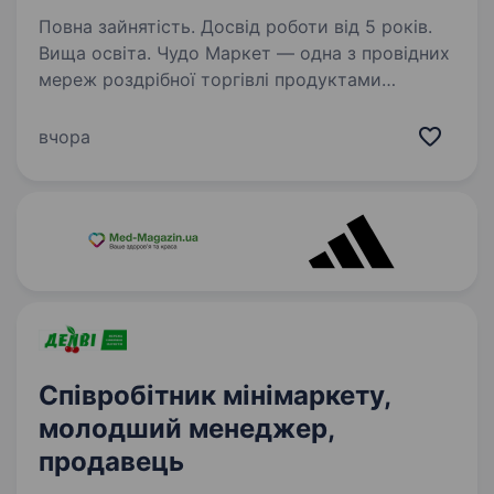
Повна зайнятість. Досвід роботи від 5 років.
Вища освіта. Чудо Маркет — одна з провідних
мереж роздрібної торгівлі продуктами
харчування, запрошує до команди
Регіонального керуючого. Ми шукаємо
вчора
сильного управлінця, який вміє досягати
результату через команду, бачить
можливості…
Співробітник мінімаркету,
молодший менеджер,
продавець