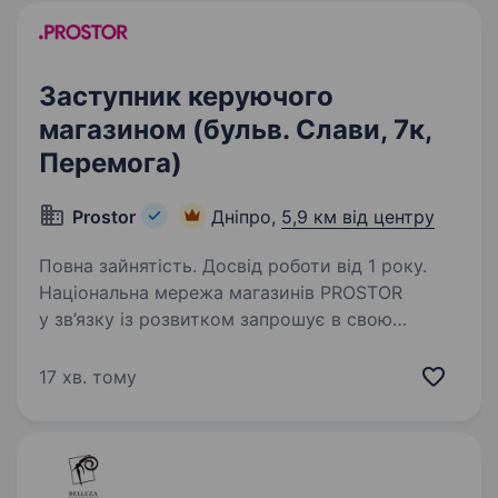
Заступник керуючого
магазином (бульв. Слави, 7к,
Перемога)
Prostor
Дніпро,
5,9 км від центру
Повна зайнятість. Досвід роботи від 1 року.
Національна мережа магазинів PROSTOR
у зв’язку із розвитком запрошує в свою
команду Заступника керуючого магазином у
м. Дніпро, б-р. Слави 7к (Перемога) Вимоги:
17 хв. тому
досвід роботи на аналогічній посаді або
старшим…