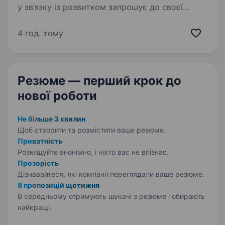
у зв’язку із розвитком запрошує до своєї
команди Керуючого магазином, м. Дніпро, вул.
М. Міхновського 8 (ТЦ «Сіті Центр») Вимоги:
4 год. тому
досвід роботи на керівній посаді, перевага…
Резюме — перший крок
до
нової роботи
Не більше 3 хвилин
Щоб створити та розмістити ваше
резюме.
Приватність
Розміщуйте анонімно, і ніхто вас не впізнає.
Прозорість
Дізнавайтеся, які компанії переглядали ваше резюме.
8 пропозицій щотижня
В середньому отримують шукачі з резюме і обирають
найкращі.