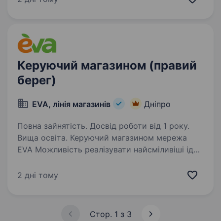
еко-рітейлу. Ми шукаємо активного,
відповідального та комунікабельного…
Керуючий магазином (правий
берег)
EVA, лінія магазинів
Дніпро
Повна зайнятість. Досвід роботи від 1 року.
Вища освіта. Керуючий магазином мережа
EVA Можливість реалізувати найсміливіші ідеї
в роботі, конкурентна зарплата і дружний
колектив однодумців — все це про роботу
2 дні тому
керуючого в EVA. Приєднуйтесь до команди
EVAfamily! Ми пропонуємо…
Стор. 1 з 3