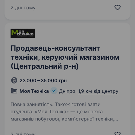
та входить у ТОП-10 торгових операторів
2 дні тому
FMCG за кількістю магазинів. Ми представлені
у 16 містах країни та створюємо затишні
європейські…
Продавець-консультант
техніки, керуючий магазином
(Центральний р-н)
23 000 – 35 000 грн
Моя Техніка
Дніпро,
1,9 км від центру
Повна зайнятість. Також готові взяти
студента. «Моя Техніка» — це мережа
магазинів побутової, комп’ютерної техніки,
електроніки та електроінструментів, яка
працює за унікальною концепцією товарів
2 дні тому