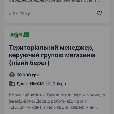
Середня/середньо-спеціальна/вища освіта
Досвід роботи на аналогічній посаді від року і
вище Базове знання ПК (Word, Excel,
2 дні тому
електронна пошта) Обов-язки: Ефективна
робота…
Територіальний менеджер,
керуючий групою магазинів
(лівий берег)
50 000 грн
Делві, НМСМ
Дніпро
Повна зайнятість. Також готові взяти людину з
інвалідністю. Досвід роботи від 1 року.
«ДЕЛВІ» — одна з найбільших мереж міні-
маркетів в Україні, яка активно розвивається