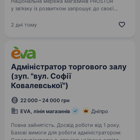
Національна мережа магазинів PROSTOR
у зв’язку із розвитком запрошує до своєї
команди Керуючого магазином, м. Дніпро,
пров. Парусний 7 (Парус) Вимоги: досвід
2 дні тому
роботи на керівній посаді, перевага надається
досвіду…
Адміністратор торгового залу
(зуп. "вул. Софії
Ковалевської")
22 000 – 24 000 грн
EVA, лінія магазинів
Дніпро
Повна зайнятість. Досвід роботи від 1 року.
Базові вимоги для роботи адміністратором: