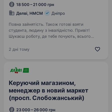
18 500 – 21 000 грн
Делві, НМСМ
Дніпро
Повна зайнятість. Також готові взяти
студента, людину з інвалідністю. Привіт!
Шукаєш роботу, де тебе почують, всього
навчать і не завантажать купою обов’язків
великих супермаркетів? Ми — мережа
2 дні тому
маркетів «Делві», і ми шукаємо людей, які
стануть серцем наших затишних маркетів.
Оскільки…
Керуючий магазином,
менеджер в новий маркет
(просп. Слобожанський)
23 000 – 26 000 грн