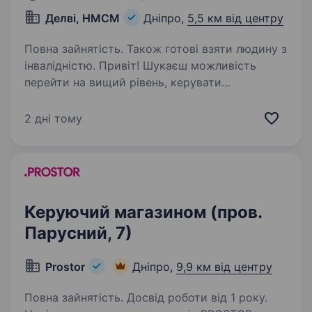
Делві, НМСМ
Дніпро,
5,5 км від центру
Повна зайнятість. Також готові взяти людину з
інвалідністю. Привіт! Шукаєш можливість
перейти на вищий рівень, керувати
процесами, але боїшся потонути в обсягах
завдань великих супермаркетів? Або,
2 дні тому
можливо, Ти маєш крутий досвід у торгівлі й
відчуваєш, що вже готовий (а)…
Керуючий магазином (пров.
Парусний, 7)
Prostor
Дніпро,
9,9 км від центру
Повна зайнятість. Досвід роботи від 1 року.