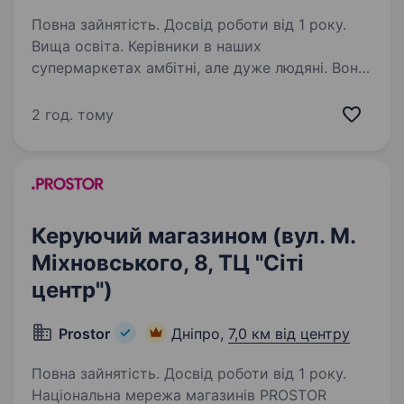
Повна зайнятість. Досвід роботи від 1 року.
Вища освіта. Керівники в наших
супермаркетах амбітні, але дуже людяні. Вони
ставлять зрозумілі цілі й справедливо
контролюють їхнє досягнення, розвивають
2 год. тому
та мотивують своїх людей. Приєднуйтесь! Для
роботи вам знадобляться: …
Керуючий магазином (вул. М.
Міхновського, 8, ТЦ "Сіті
центр")
Prostor
Дніпро,
7,0 км від центру
Повна зайнятість. Досвід роботи від 1 року.
Національна мережа магазинів PROSTOR