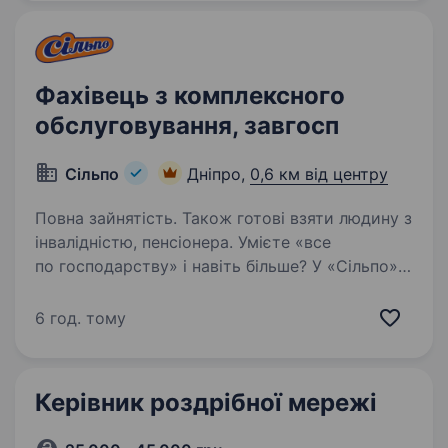
Фахівець з комплексного
обслуговування, завгосп
Сільпо
Дніпро,
0,6 км від центру
Повна зайнятість. Також готові взяти людину з
інвалідністю, пенсіонера. Умієте «все
по господарству» і навіть більше? У «Сільпо»
завгосп — це головний майстер на всі руки.
Що потрібно робити Виконувати дрібні
6 год. тому
ремонти Стежити за технічним станом
обладнання Координувати обслуговування…
Керівник роздрібної мережі