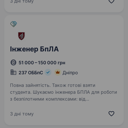
3 дні тому
контракту! Обов’язки: Безпосередня…
Інженер БпЛА
51 000 – 150 000 грн
237 ОББпС
Дніпро
Повна зайнятість. Також готові взяти
студента. Шукаємо інженера БПЛА для роботи
з безпілотними комплексами: від
налаштування та модернізації
до впровадження нових технічних рішень.
3 дні тому
Посада передбачає глибоку технічну роботу
з дронами та участь у розвитку