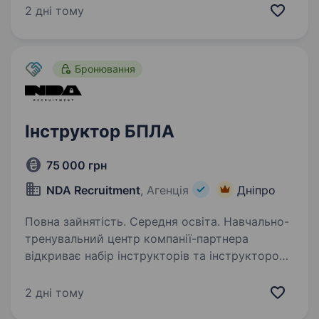
https://www.instagram.com/237obbps/ https://
2 дні тому
threads.com/@237obbps Шукає пілота FPV-
дрона для виконання бойових завдань зі
знищення…
Бронювання
Інструктор БПЛА
75 000 грн
NDA Recruitment
, Агенція
Дніпро
Повна зайнятість. Середня освіта. Навчально-
тренувальний центр компанії-партнера
відкриває набір інструкторів та інструкторок
БПЛА. Ми формуємо команду професіоналів,
які навчатимуть операторів сучасних
2 дні тому
безпілотних систем. Якщо ви добре