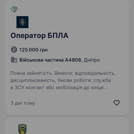
спроможностей…
Оператор БПЛА
125 000 грн
Військова частина А4808
, Дніпро
Повна зайнятість. Вимоги: відповідальність,
дисциплінованість, Умови роботи: служба
в ЗСУ контакт або мобілізація до кінця
військового стану Обов’язки: оператор
розвідувальних дронів по типу (mavik), є
3 дні тому
можливість вибору посади ударних…