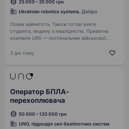
25 000 – 35 000 грн
Ukrainian robotics systems
, Дніпро
Повна зайнятість. Також готові взяти
студента, людину з інвалідністю. Приватна
компанія URS — постачальник військової
електроніки, квадрокоптерів, ретрансляторів і
антен, шукає інженера для роботи над
3 дні тому
створенням сучасних безпілотних літальних
апаратів (БПЛА) та супутніх пристроїв…
Оператор БПЛА-
перехоплювача
50 000 – 120 000 грн
UNO, підрозділ сил безпілотних систем