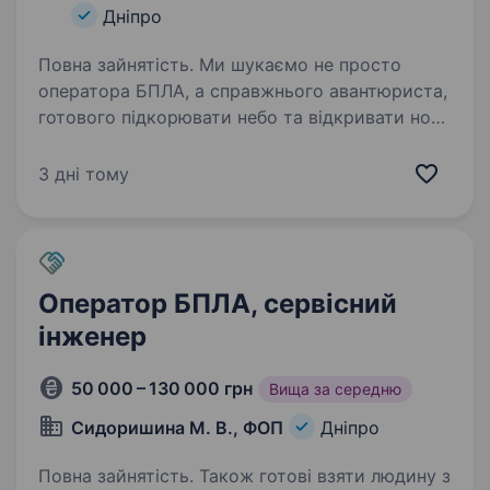
Дніпро
Повна зайнятість. Ми шукаємо не просто
оператора БПЛА, а справжнього авантюриста,
готового підкорювати небо та відкривати нові
горизонти, щоб підвищувати нашу
ефективність у польових умовах. Ви будете
3 дні тому
частиною команди, яка використовує…
Оператор БПЛА, сервісний
інженер
50 000 – 130 000 грн
Вища за середню
Сидоришина М. В., ФОП
Дніпро
Повна зайнятість. Також готові взяти людину з