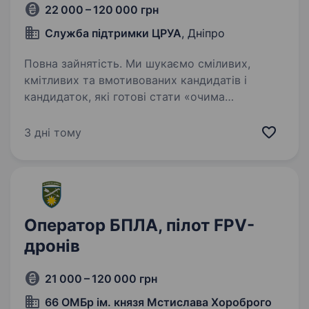
22 000 – 120 000 грн
Служба підтримки ЦРУА
, Дніпро
Повна зайнятість. Ми шукаємо сміливих,
кмітливих та вмотивованих кандидатів і
кандидаток, які готові стати «очима
та кулаком» нашого неба, очищуючи його від
ворожих розвідників та камікадзе.
3 дні тому
Перетворіть свої технічні навички або…
Оператор БПЛА, пілот FPV-
дронів
21 000 – 120 000 грн
66 ОМБр ім. князя Мстислава Хороброго