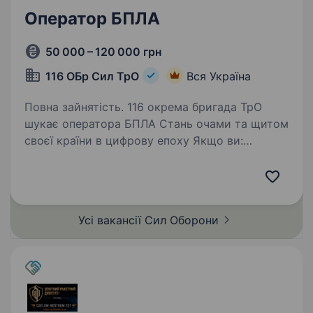
Оператор БПЛА
50 000 – 120 000 грн
116 ОБр Сил ТрО
Вся Україна
Повна зайнятість. 116 окрема бригада ТрО
шукає оператора БПЛА Стань очами та щитом
своєї країни в цифрову епоху Якщо ви:
Цікавитесь сучасними технологіями
та безпілотниками Волієте працювати
з даними, аналізувати інформацію
та приймати…
Усі вакансії Сил
Оборони