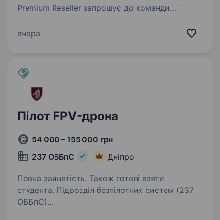
Premium Reseller запрошує до команди
Інженера з ремонту та обслуговування техніки
Apple. iSpace є лідером на ринку IT техніки;
вчора
Ми офіційний партнер Apple зі статусом…
Пілот FPV-дрона
54 000 – 155 000 грн
237 ОББпС
Дніпро
Повна зайнятість. Також готові взяти
студента. Підрозділ безпілотних систем (237
ОББпС)
https://237obbps.vercel.app/#recruitmentForm