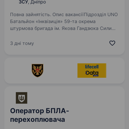
ЗСУ
, Дніпро
Повна зайнятість. Опис вакансіїПідрозділ UNO
Батальйон «Інквізиція» 59-та окрема
штурмова бригада ім. Якова Гандзюка Сили
безпілотних систем Збройних Сил України
UNO — новостворений підрозділ
3 дні тому
перехоплення ворожих безпілотників
у складі…
Оператор БПЛА-
перехоплювача