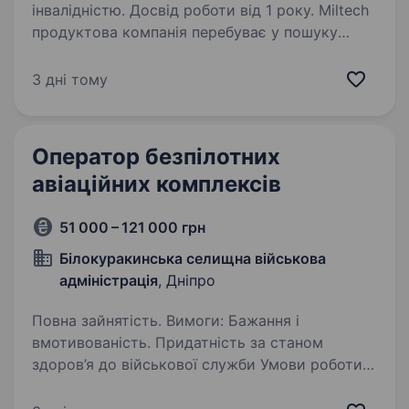
інвалідністю. Досвід роботи від 1 року. Miltech
продуктова компанія перебуває у пошуку
Оператора БПЛА/Сервісного інженера —
фахівця на перетині польової роботи,
3 дні тому
інженерної підтримки та навчання
користувачів. Це роль для людини, яка добре
розуміє UAV-системи…
Оператор безпілотних
авіаційних комплексів
51 000 – 121 000 грн
Білокуракинська селищна військова
адміністрація
, Дніпро
Повна зайнятість. Вимоги: Бажання і
вмотивованість. Придатність за станом
здоров’я до військової служби Умови роботи:
Військова служба за мобілізацією, а для осіб
до 25 років — за привабливими умовами