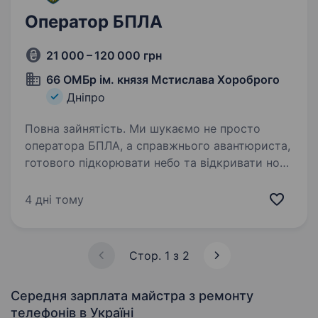
Оператор БПЛА
21 000 – 120 000 грн
66 ОМБр ім. князя Мстислава Хороброго
Дніпро
Повна зайнятість. Ми шукаємо не просто
оператора БПЛА, а справжнього авантюриста,
готового підкорювати небо та відкривати нові
горизонти, щоб підвищувати нашу
ефективність у польових умовах. Ви будете
4 дні тому
частиною команди, яка використовує…
Стор. 1 з 2
Середня зарплата майстра з ремонту
телефонів
в Україні