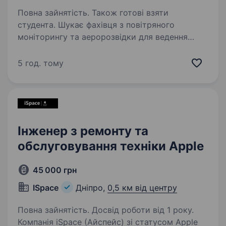
Повна зайнятість. Також готові взяти
студента. Шукає фахівця з повітряного
моніторингу та аеророзвідки для ведення
безперервного спостереження за полем бою,
виявлення цілей та забезпечення
5 год. тому
командування актуальною розвідувальною
інформацією. Робота передбачає…
Інженер з ремонту та
обслуговування техніки Apple
45 000 грн
ISpace
Дніпро,
0,5 км від центру
Повна зайнятість. Досвід роботи від 1 року.
Компанія iSpace (Айспейс) зі статусом Apple