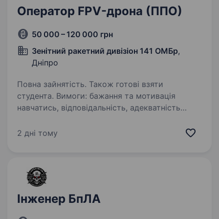
Оператор FPV-дрона (ППО)
50 000 – 120 000 грн
Зенітний ракетний дивізіон 141 ОМБр
,
Дніпро
Повна зайнятість. Також готові взяти
студента. Вимоги: бажання та мотивація
навчатись, відповідальність, адекватність
Умови роботи: Дніпропетровська область,
служба в Збройних Силах України, адекватне
2 дні тому
командування та колектив Обов’язки:
Знищення повітряних цілей…
Інженер БпЛА