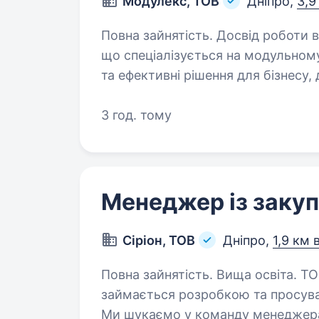
Модулекс, ТОВ
Дніпро,
3,9
Повна зайнятість. Досвід роботи від 1 року. Ми — ко
що спеціалізується на модульном
та ефективні рішення для бізнесу,
замовників: від офісів та житлови
3 год. тому
Менеджер із закуп
Сіріон, ТОВ
Дніпро,
1,9 км 
Повна зайнятість. Вища освіта. ТОВ «СІРІОН» — інноваційна компанія, яка
займається розробкою та просуван
Ми шукаємо у команду менеджера із з