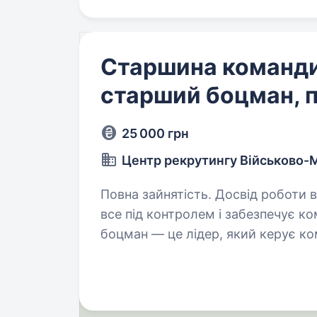
Старшина команди
старший боцман, 
25 000 грн
Центр рекрутингу Військово-
Повна зайнятість. Досвід роботи від 2 років. Хочеш бут
все під контролем і забезпечує к
боцман — це лідер, який керує ко
станом корабля, організовує ван