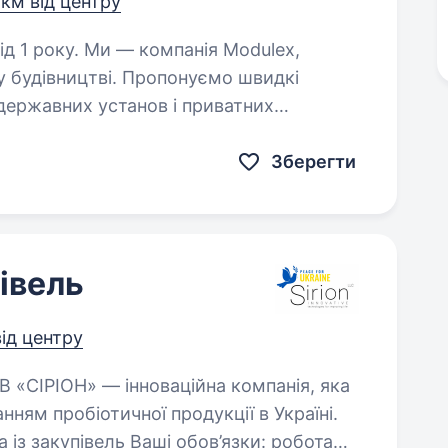
 км від центру
мпанія Modulex,
у будівництві. Пропонуємо швидкі
 державних установ і приватних
х модулів до шкіл, амбулаторій,…
Зберегти
івель
від центру
ням пробіотичної продукції в Україні.
акупівель Ваші обов’язки: робота