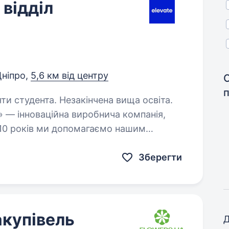
 відділ
ніпро,
5,6 км від центру
яти студента. Незакінчена вища освіта.
 — інноваційна виробнича компанія,
10 років ми допомагаємо нашим
Астарта-Київ, Louis DreyfusCompany,
Зберегти
акупівель
Д