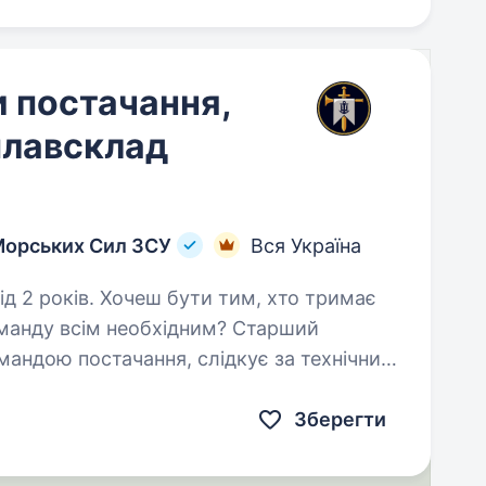
 постачання,
плавсклад
Морських Сил ЗСУ
Вся Україна
и тим, хто тримає
оманду всім необхідним? Старший
мандою постачання, слідкує за технічним
тажно-розвантажувальні…
Зберегти