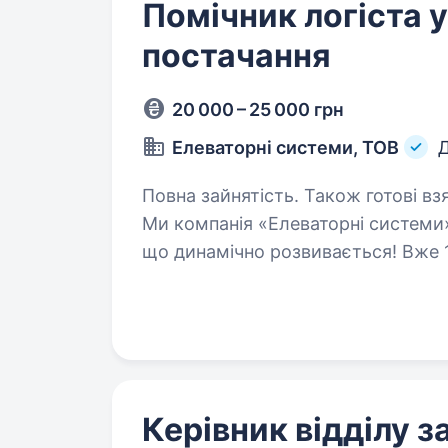
Помічник логіста у
постачання
20 000 – 25 000 грн
Елеваторні системи, ТОВ
Д
Повна зайнятість. Також готові вз
Ми компанія «Елеваторні системи»
що динамічно розвивається! Вже 
клієнтам: КERNEL, МХП, Нібулон, 
Bunge та іншим…
Керівник відділу з