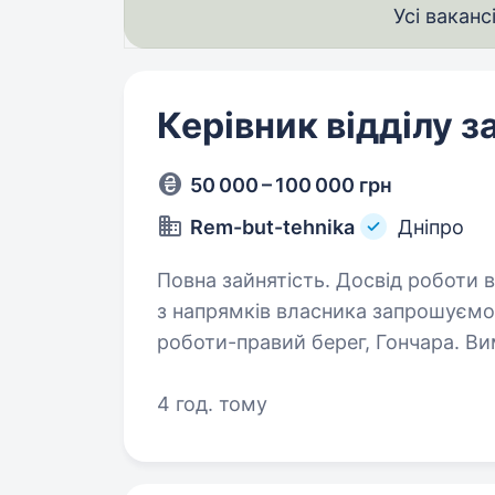
Усі ваканс
Керівник відділу з
50 000 – 100 000 грн
Rem-but-tehnika
Дніпро
Повна зайнятість. Досвід роботи від 1
з напрямків власника запрошуємо 
роботи-правий берег, Гончара. Вим
закупівель, системний підхід до р
4 год. тому