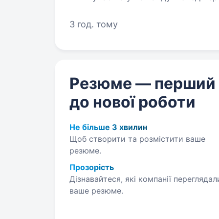
в 1С, ODO та Менеджет; введен
3 год. тому
Резюме — перший
до нової роботи
Не більше 3 хвилин
Щоб створити та розмістити ваше
резюме.
Прозорість
Дізнавайтеся, які компанії переглядал
ваше резюме.