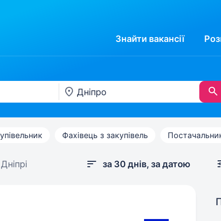
Знайти
вакансії
Роз
упівельник
Фахівець з закупівель
Постачальни
Дніпрі
за 30 днів, за датою