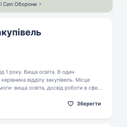
ії Сил
Оборони
акупівель
 року. Вища освіта. В один
керівника відділу закупівель. Місце
оги: вища освіта, досвід роботи в сфері
оботи, лідерські та організаторські…
Зберегти