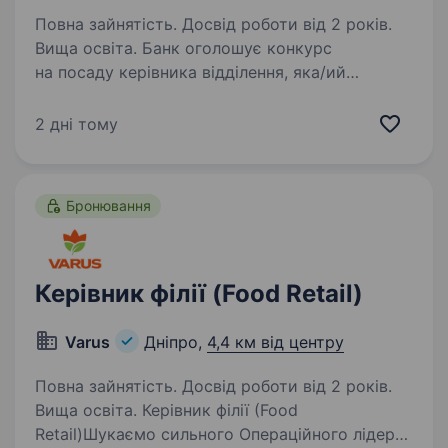
Повна зайнятість. Досвід роботи від 2 років.
Вища освіта. Банк оголошує конкурс
на посаду керівника відділення, яка/ий
готовий брати відповідальність за результат
та бути лідером своєї команди. Що потрібно
2 дні тому
робити: займатися організацією ефективної
роботи відділення щодо…
Бронювання
Керівник філії (Food Retail)
Varus
Дніпро,
4,4 км від центру
Повна зайнятість. Досвід роботи від 2 років.
Вища освіта. Керівник філії (Food
Retail)Шукаємо сильного Операційного лідера,