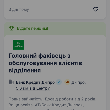
який очолить філію як окрему бізнес-одиницю.
Якщо ви маєте ґрунтовний досвід
3 дні тому
у продуктовому ритейлі, вмієте управляти
P&L, розвивати команди та будувати…
Будьте першим!
Головний фахівець з
обслуговування клієнтів
відділення
Банк Кредит Дніпро
Дніпро,
5,6 км від центру
Повна зайнятість. Досвід роботи від 2 років.
Вища освіта. АТ«Банк Кредит Дніпро»,