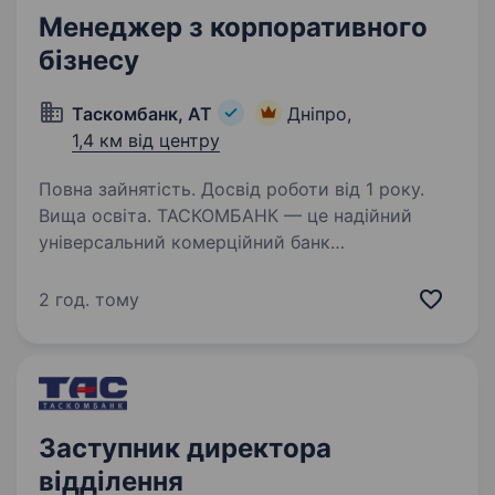
Менеджер з корпоративного
бізнесу
Таскомбанк, АТ
Дніпро,
1,4 км від центру
Повна зайнятість. Досвід роботи від 1 року.
Вища освіта. ТАСКОМБАНК — це надійний
універсальний комерційний банк
з українським капіталом! ТАСКОМБАНК — це
36 років успішного бізнесу в Україні. Робота в
2 год. тому
ТАСКОМБАНКУ — це виклик, стрімке
професійне зростання, зосередженість…
Заступник директора
відділення