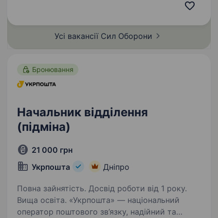
безпосередньо в зоні активних бойових дій;
високий рівень мотивації та стресостійкості.
Обов‘язкові вимоги:…
Усі вакансії Сил
Оборони
Бронювання
Начальник відділення
(підміна)
21 000 грн
Укрпошта
Дніпро
Повна зайнятість. Досвід роботи від 1 року.
Вища освіта. «Укрпошта» — національний
оператор поштового зв’язку, надійний та