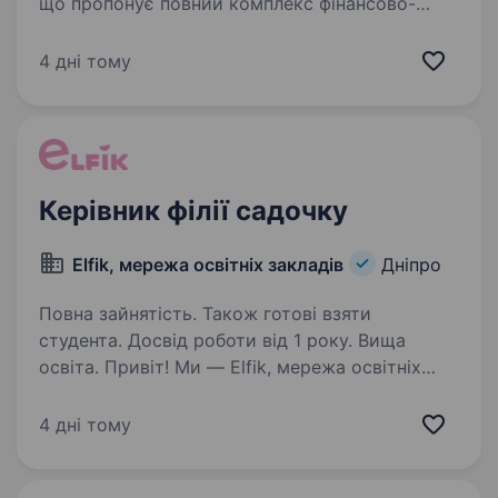
що пропонує повний комплекс фінансово-
банківських послуг, — запрошує до своєї
команди Головного фахівця з обслуговування
4 дні тому
клієнтів Калинівського відділення у м.Дніпро
Основні обов’язки: …
Керівник філії садочку
Еlfik, мережа освітніх закладів
Дніпро
Повна зайнятість. Також готові взяти
студента. Досвід роботи від 1 року. Вища
освіта. Привіт! Ми — Elfik, мережа освітніх
закладів, яка вже 9 років дарує дітям та їхнім
сім'ям якісну освіту і теплу атмосферу. Наші 11
4 дні тому
філій по всій Україні щодня наповнюються
радістю понад 550 дітей, а команда з понад…