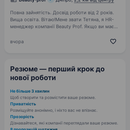
Повна зайнятість. Досвід роботи від 2 років.
Вища освіта. Вітаю!Мене звати Тетяна, я HR-
менеджер компанії Beauty Prof. Якщо ви маєте
успішний досвід розвитку продажів у сфері
професійної косметології, любите амбітні
вчора
задачі та хочете впливати на розвиток
міжнародного бренду…
Резюме — перший крок
до
нової роботи
Не більше 3 хвилин
Щоб створити та розмістити ваше
резюме.
Приватність
Розміщуйте анонімно, і ніхто вас не впізнає.
Прозорість
Дізнавайтеся, які компанії переглядали ваше резюме.
8 пропозицій щотижня