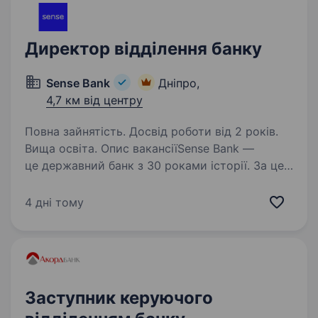
Директор відділення банку
Sense Bank
Дніпро,
4,7 км від центру
Повна зайнятість. Досвід роботи від 2 років.
Вища освіта. Опис вакансіїSense Bank —
це державний банк з 30 роками історії. За цей
час ми стали не просто місцем для роботи,
а спільнотою з 4000 людей, де кожен
4 дні тому
присвячений місії — створювати сенси, щоб
здійснювались мрії…
Заступник керуючого