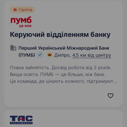
Гаряча
Керуючий відділенням банку
Перший Український Міжнародний Банк
(ПУМБ)
Дніпро,
4,5 км від центру
Повна зайнятість. Досвід роботи від 2 років.
Вища освіта. ПУМБ — це більше, ніж банк.
Це команда, де цінують кожного, підтримують
у складні моменти й відкривають двері для
професійного та особистого зростання. У нас
Ви не просто виконуєте завдання —
Ви розкриваєте свій…