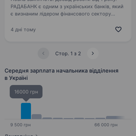
РАДАБАНК є одним з українських банків, який
є визнаним лідером фінансового сектору
України. Банк веде свою діяльність в Україні
з 1993 року. За цей час отримав репутацію
4 дні тому
соціально-відповідальної, надійної
та стабільної…
Стор. 1 з 2
Середня зарплата начальника відділення
в Україні
16000 грн
9 500 грн
66 000 грн