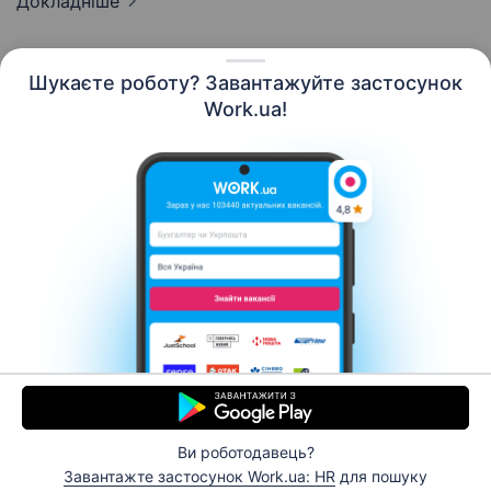
Докладніше
Шукаєте роботу? Завантажуйте застосунок
Work.ua!
Українська
Ресурси
Контакти
Про нас
Кар’єра
Новини Work.ua
Допомога
Умови використання
Роботодавцю
Ви роботодавець?
© 2006–2026 Work.ua. Сервіс пошуку роботи №1 в
Завантажте застосунок Work.ua: HR
для пошуку