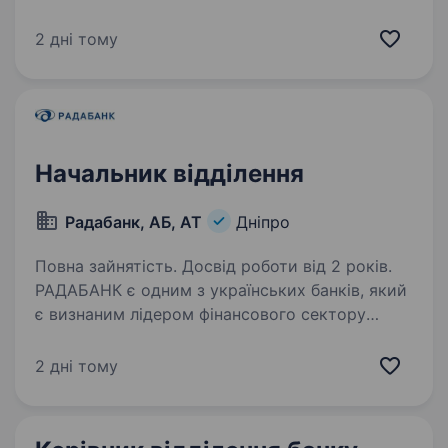
відповідальний роботодавець. Сьогодні
команда «Укрпошти» — це фахівці, які
2 дні тому
руйнують стереотипи, щоденно працюють над
підвищенням ефективності логістичних…
Начальник відділення
Радабанк, АБ, АТ
Дніпро
Повна зайнятість. Досвід роботи від 2 років.
РАДАБАНК є одним з українських банків, який
є визнаним лідером фінансового сектору
України. Банк веде свою діяльність в Україні
з 1993 року. За цей час отримав репутацію
2 дні тому
соціально-відповідальної, надійної
та стабільної…