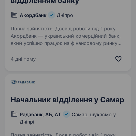
відділенням банку
Акордбанк
Дніпро
Повна зайнятість. Досвід роботи від 1 року.
Акордбанк — український комерційний банк,
який успішно працює на фінансовому ринку
з 2008 року. Банк посідає 8-е місце
за розгалуженістю регіональної мережі, маючи
4 дні тому
165 відділень та близько 120 точок продажу
кредитних…
Начальник відділення у Самар
Радабанк, АБ, АТ
Самар, шукаємо у
Дніпрі
Повна зайнятість. Досвід роботи від 1 року.