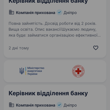
Керівник відділення банку
Компанія прихована
Дніпро
Повна зайнятість. Досвід роботи від 2 років.
Вища освіта. Опис вакансіїШукаємо людину,
яка буде: займатися організацією ефективної
роботи відділення щодо обслуговування
клієнтів за всіма видами послуг; залучати
2 дні тому
на комплексне обслуговування клієнтів
роздрібного бізнесу…
Керівник відділення банку
Компанія прихована
Дніпро