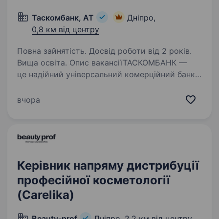
Таскомбанк, АТ
Дніпро,
0,8 км від центру
Повна зайнятість. Досвід роботи від 2 років.
Вища освіта. Опис вакансіїТАСКОМБАНК —
це надійний універсальний комерційний банк
з українським капіталом! ТАСКОМБАНК — це
36 років успішного бізнесу в Україні. Робота
вчора
в ТАСКОМБАНКУ — це виклик, стрімке
професійне зростання,…
Керівник напряму дистрибуції
професійної косметології
(Carelika)
Beauty-prof
Дніпро,
2,2 км від центру