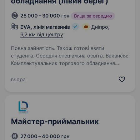
обладнання (лівий берег)
28 000 – 30 000 грн
Вища за середню
EVA, лінія магазинів
Дніпро,
6,2 км від центру
Повна зайнятість. Також готові взяти
студента. Середня спеціальна освіта. Вакансія:
Комплектувальник торгового обладнання
в компанії EVAМи — команда професіоналів,
які постачають якісне торгове обладнання!
вчора
Якщо ти активний, відповідальний і готовий
стати частиною нашої динамічної команди,…
Майстер-приймальник
27 000 – 40 000 грн