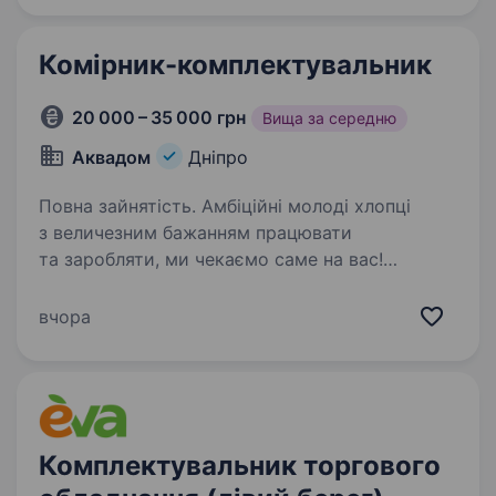
Комірник-комплектувальник
20 000 – 35 000 грн
Вища за середню
Аквадом
Дніпро
Повна зайнятість. Амбіційні молоді хлопці
з величезним бажанням працювати
та заробляти, ми чекаємо саме на вас!
Компанія з продажу сантехніки (змішувачі,
каналізація, труба, фітинг і т.д), що стрімко
вчора
розвивається, чекає на вас в свою…
Комплектувальник торгового