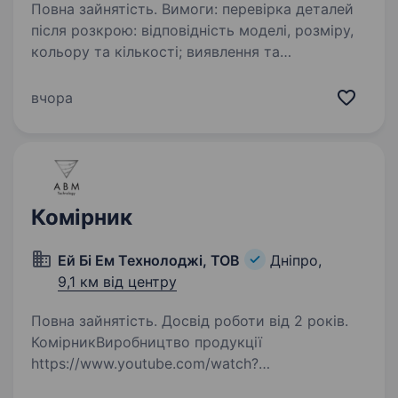
Повна зайнятість. Вимоги: перевірка деталей
після розкрою: відповідність моделі, розміру,
кольору та кількості; виявлення та
відбракування деталей із дефектами;
комплектування крою для передачі у швейний
вчора
цех; комплектування…
Комірник
Ей Бі Ем Технолоджі, ТОВ
Дніпро,
9,1 км від центру
Повна зайнятість. Досвід роботи від 2 років.
КомірникВиробництво продукції
https://www.youtube.com/watch?
v=LCFgNqKED8M; Відео-екскурсія на наше