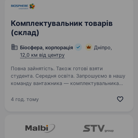
Комплектувальник товарів
(склад)
Біосфера, корпорація
Дніпро,
12,0 км від центру
Повна зайнятість. Також готові взяти
студента. Середня освіта. Запрошуємо в нашу
команду вантажника — комплектувальника
Функціональні обов’язки: Комплектування
товару в ящиках на складі (ТСД);
4 год. тому
Розвантаження/завантаження транспорту (при
необхідності); Переміщення товару…