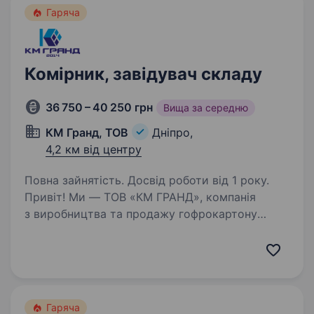
Гаряча
Комірник, завідувач складу
36 750 – 40 250 грн
Вища за середню
КМ Гранд, ТОВ
Дніпро,
4,2 км від центру
Повна зайнятість. Досвід роботи від 1 року.
Привіт! Ми — ТОВ «КМ ГРАНД», компанія
з виробництва та продажу гофрокартону
та гофротари, яка стабільно розвивається й
цінує кожного співробітника. Якщо ти
відповідальний, організований і хочеш
працювати ця вакансія…
Гаряча