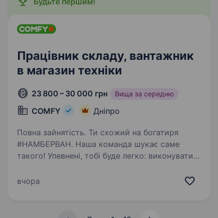
Будьте першим!
Працівник складу, вантажник
в магазин техніки
23 800 – 30 000 грн
Вища за середню
COMFY
Дніпро
Повна зайнятість. Ти схожий на богатиря
#НАМБЕРВАН. Наша команда шукає саме
такого! Упевнені, тобі буде легко: виконувати
розвантажувально-навантажувальні роботи
переміщувати товари на склад, в торговий зал
вчора
та інше викладати…