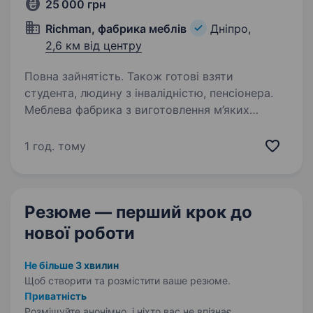
25 000 грн
Richman, фабрика меблів
Дніпро,
2,6 км від центру
Повна зайнятість. Також готові взяти
студента, людину з інвалідністю, пенсіонера.
Меблева фабрика з виготовлення м’яких
меблів запрошує на роботу
комплектувальника меблів (можна без
1 год. тому
досвіду, надаємо наставника): Вимоги:
Уважність; Відповідальність; Бажання
навчатись новим навикам роботи…
Резюме — перший крок
до
нової роботи
Не більше 3 хвилин
Щоб створити та розмістити ваше
резюме.
Приватність
Розміщуйте анонімно, і ніхто вас не впізнає.