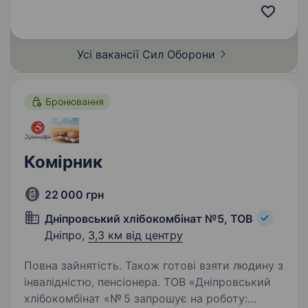
умови служби за фахом, та в подальшому
можливість вступу до Національної…
Усі вакансії Сил
Оборони
Бронювання
Комірник
22 000 грн
Дніпровський хлібокомбінат №5, ТОВ
Дніпро,
3,3 км від центру
Повна зайнятість. Також готові взяти людину з
інвалідністю, пенсіонера. ТОВ «Дніпровський
хлібокомбінат «№ 5 запрошує на роботу: