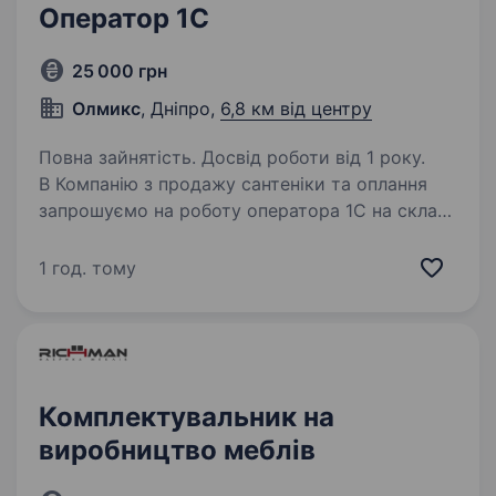
Оператор 1C
25 000 грн
Олмикс
, Дніпро,
6,8 км від центру
Повна зайнятість. Досвід роботи від 1 року.
В Компанію з продажу сантеніки та оплання
запрошуємо на роботу оператора 1С на склад
сантехніки Вимоги: досвід роботи від 1 року
з Excel чи 1С8 вміння працювати
1 год. тому
з документами уважність до дрібниць
організованість,…
Комплектувальник на
виробництво меблів