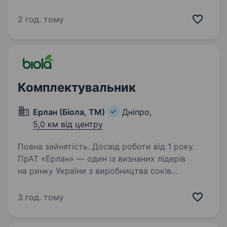
комірника Вимоги: відповідальний підхід
до роботи; вміння працювати в програмі 1С;
2 год. тому
готовність працювати на харчовому
виробництві; готовність працювати…
Комплектувальник
Ерлан (Біола, ТМ)
Дніпро,
5,0 км від центру
Повна зайнятість. Досвід роботи від 1 року.
ПрАТ «Ерлан» — один із визнаних лідерів
на ринку України з виробництва соків
та нектарів ТМ «Biola», ТМ «Літо», солодких
газованих напоїв ТМ «Biola», ТМ «Бріз»,
3 год. тому
мінеральної води ТМ «Знаменівська», ТМ
«Каліпсо»,…