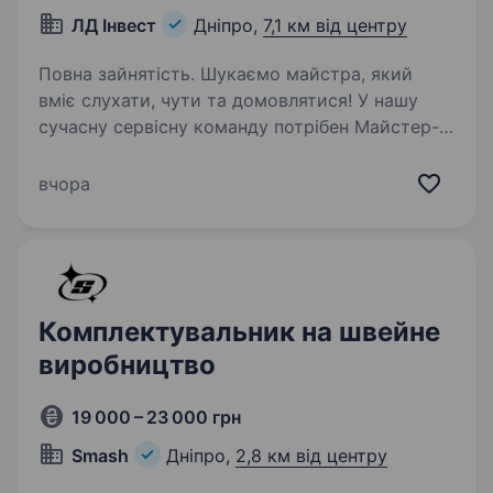
ЛД Інвест
Дніпро,
7,1 км від центру
Повна зайнятість. Шукаємо майстра, який
вміє слухати, чути та домовлятися! У нашу
сучасну сервісну команду потрібен Майстер-
приймальник інструменту. Якщо ти вмієш
знаходити спільну мову з людьми, розумієш
вчора
техніку, чітко координуєш…
Комплектувальник на швейне
виробництво
19 000 – 23 000 грн
Smash
Дніпро,
2,8 км від центру