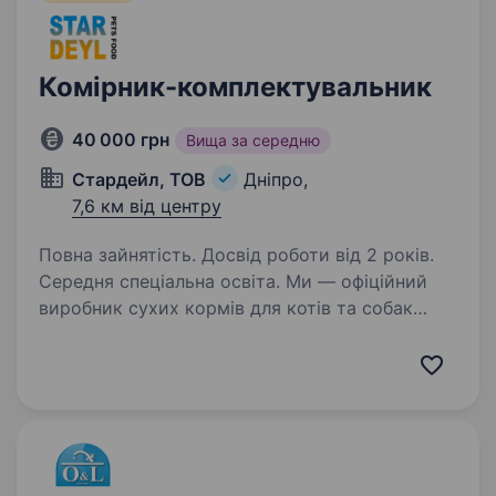
Комірник-комплектувальник
40 000 грн
Вища за середню
Стардейл, ТОВ
Дніпро,
7,6 км від центру
Повна зайнятість. Досвід роботи від 2 років.
Середня спеціальна освіта. Ми — офіційний
виробник сухих кормів для котів та собак
в Україні. Наші корми — це якість, довіра
та здоров’я для твоїх улюбленців. Запрошуємо
до своєї команди — «Комірника» Вимоги :
Досвід на аналогічній посаді;…