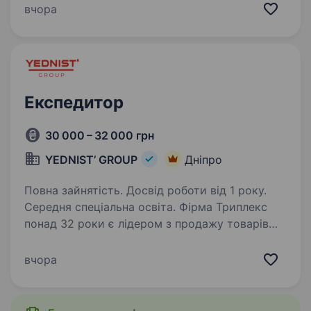
виробництво. Виробництво дентальних
вчора
імплантатів європейської якості за цінами, які
роблять їх доступними широкому…
Експедитор
30 000 – 32 000 грн
YEDNIST’ GROUP
Дніпро
Повна зайнятість. Досвід роботи від 1 року.
Середня спеціальна освіта. Фірма Триплекс
понад 32 роки є лідером з продажу товарів
для домашніх тварин та входить до складу
торгово-виробничої компанії YEDNIST' GROUP.
вчора
Ми амбітні і активно розвиваємось. Тому,
запрошуємо приєднатися до нашої…