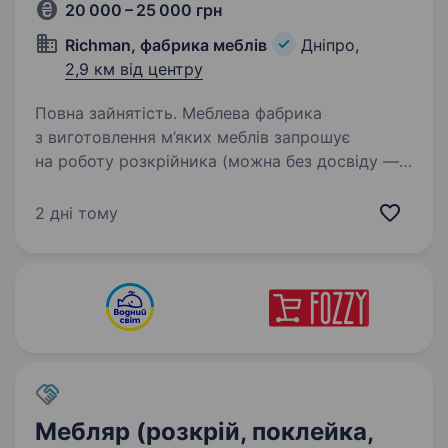
20 000 – 25 000 грн
Richman, фабрика меблів
Дніпро,
2,9 км від центру
Повна зайнятість. Меблева фабрика
з виготовлення м’яких меблів запрошує
на роботу розкрійника (можна без досвіду —
надаємо наставника): Вимоги: Розкрий
деталей з тканини; уважність;
2 дні тому
відповідальність; бажання навчатись…
Мебляр (розкрій, поклейка,