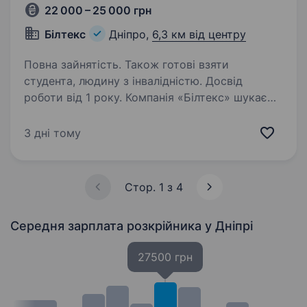
22 000 – 25 000 грн
Білтекс
Дніпро,
6,3 км від центру
Повна зайнятість. Також готові взяти
студента, людину з інвалідністю. Досвід
роботи від 1 року. Компанія «Білтекс» шукає
в свою команду Швачку. Наша компанія
спеціалізується на оптових продажах
3 дні тому
домашнього текстилю та тканин і пропонує
широкий асортимент якісних товарів.
Ми пропонуємо: Офіційне працевлаштування;…
Стор. 1 з 4
Середня зарплата розкрійника
у Дніпрі
27500 грн