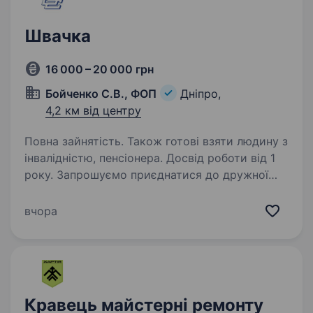
Швачка
16 000 – 20 000 грн
Бойченко С.В., ФОП
Дніпро,
4,2 км від центру
Повна зайнятість. Також готові взяти людину з
інвалідністю, пенсіонера. Досвід роботи від 1
року. Запрошуємо приєднатися до дружної
команди Фабрики шиття — провідного
підприємства у сфері рекламно-сувенірної
вчора
продукції з багаторічним досвідом роботи!
Посада: Швачка Місто роботи: Дніпро Тип
зайнятості: повна зайнятість…
Кравець майстерні ремонту