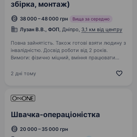
збірка, монтаж)
38 000 – 48 000 грн
Вища за середню
Лузан В.В., ФОП
, Дніпро,
3,1 км від центру
Повна зайнятість. Також готові взяти людину з
інвалідністю. Досвід роботи від 2 років.
Вимоги: фізично міцний, вміння працювати
з меблевою фурнітурою та кресленнями,
вміння працювати на форматці / поклеєчному
2 дні тому
налаштування, регулювання верстатів.
Бажано — водійське посвідчення категорії…
Швачка-операціоністка
20 000 – 35 000 грн