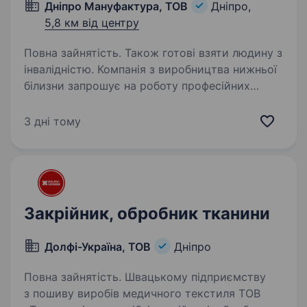
Дніпро Мануфактура, ТОВ
Дніпро,
5,8 км від центру
Повна зайнятість. Також готові взяти людину з
інвалідністю. Компанія з виробництва нижньої
білизни запрошує на роботу професійних
швачок — операціоністок, оплата труда
відрядна, умови прописані на кожну операцію
3 дні тому
та доступні для обліку відрядноі заробітноі
плати швачки.…
Закрійник, обробник тканини
Долфі-Україна, ТОВ
Дніпро
Повна зайнятість. Швацькому підприємству
з пошиву виробів медичного текстиля ТОВ