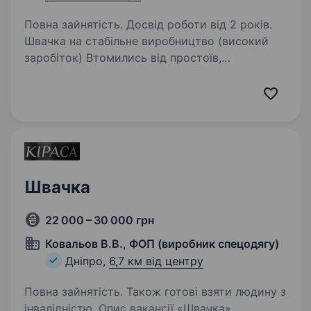
Повна зайнятість. Досвід роботи від 2 років.
Швачка на стабільне виробництво (високий
заробіток) Втомились від простоїв,
нестабільної роботи та «сьогодні є — завтра
немає»? Запрошуємо швачок у команду
Текспро ЮА — стабільне виробництво у Дніпрі
з постійним…
Швачка
22 000 – 30 000 грн
Ковальов В.В., ФОП (виробник спецодягу)
Дніпро,
6,7 км від центру
Повна зайнятість. Також готові взяти людину з
інвалідністю. Опис вакансії «Швачка»