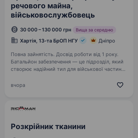
речового майна,
військовослужбовець
30 000 – 130 000 грн
Вища за середню
Хартія, 13-та БрОП НГУ
Дніпро
Повна зайнятість. Досвід роботи від 1 року.
Батальйон забезпечення — це підрозділ, який
створює надійний тил для військової частини.
Його головне завдання — взяти на себе
логістику, побут та обслуговування, щоб
вчора
бойові підрозділи могли зосередитися
виключно…
Розкрійник тканини