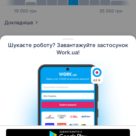
19 000 грн
35 000 грн
Докладніше
Шукаєте роботу? Завантажуйте застосунок
Work.ua!
Українська
Ресурси
Контакти
Про нас
Кар’єра
Новини Work.ua
Допомога
Умови використання