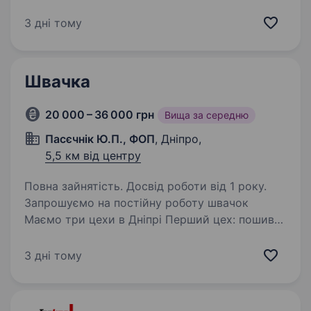
Запрошуємо на роботу помічника (цю)
в швейний цех. Обов’язки: ставити намітки;
3 дні тому
вивертати готові вироби; складати продукцію;
різати матеріали; виконувати інші допоміжні…
Швачка
20 000 – 36 000 грн
Вища за середню
Пасєчнік Ю.П., ФОП
, Дніпро,
5,5 км від центру
Повна зайнятість. Досвід роботи від 1 року.
Запрошуємо на постійну роботу швачок
Маємо три цехи в Дніпрі Перший цех: пошив
жіночої одежі з легких тканин на Клочко-6 от і
до Другий на Клочко: відшив модельного
3 дні тому
жіночого одягу до 500 одиниць, дві-три
швачки…