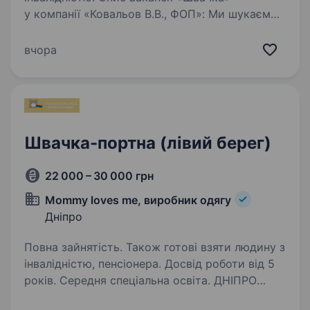
у компанії «Ковальов В.В., ФОП»: Ми шукаємо
швачку, яка долучиться до нашої команди
виробництва спецодягу та військової амуніції.
вчора
Робота відбуватиметься у місті Дніпро.
Обов’язки: Виготовлення…
Швачка-портна (лівий берег)
22 000 – 30 000 грн
Mommy loves me, виробник одягу
Дніпро
Повна зайнятість. Також готові взяти людину з
інвалідністю, пенсіонера. Досвід роботи від 5
років. Середня спеціальна освіта. ДНІПРО
ШУКАЄМО ШВАЧКУ (ПОРТНУ), ЛІВИЙ БЕРЕГ