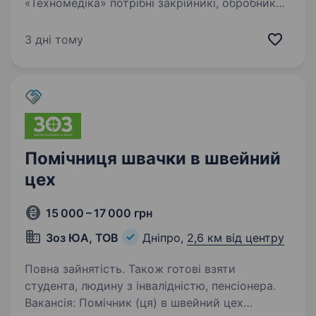
«Техномедіка» потрібні закрійникі, обробники
тканини. Обов’язки: нарізка бинтів ножицями,
оверлок країв тканини, намотування бинтів
3 дні тому
за допомогою…
Помічниця швачки в швейний
цех
15 000 – 17 000 грн
Зоз ЮА, ТОВ
Дніпро,
2,6 км від центру
Повна зайнятість. Також готові взяти
студента, людину з інвалідністю, пенсіонера.
Вакансія: Помічник (ця) в швейний цех