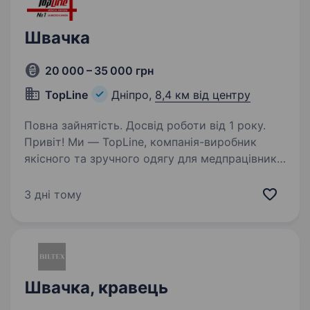
Швачка
20 000 – 35 000 грн
TopLine
Дніпро,
8,4 км від центру
Повна зайнятість. Досвід роботи від 1 року.
Привіт! Ми — TopLine, компанія-виробник
якісного та зручного одягу для медпрацівників
і фахівців б’юті індустрії. Ми запрошуємо
до команди відповідальну й уважну швачку,
3 дні тому
яка хоче працювати в стабільній компанії…
Швачка, кравець