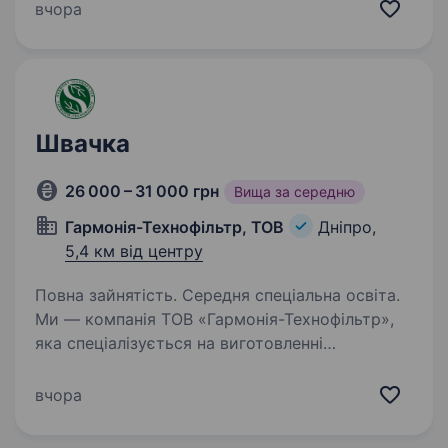
(БАТУМСЬКА) пошив дитячого і жіночого
вчора
одягу. Важливо! Пошив індивідуальний,
НЕ поопераційна робота. Робота стабільна і є
завжди, не зважаючи на сезонність. Дівчата
вдома…
Швачка
26 000 – 31 000 грн
Вища за середню
Гармонія-Технофільтр, ТОВ
Дніпро,
5,4 км від центру
Повна зайнятість. Середня спеціальна освіта.
Ми — компанія ТОВ «Гармонія-Технофільтр»,
яка спеціалізується на виготовленні
високоякісних фільтрів для промислових
підприємств. Наші вироби допомагають
вчора
очищувати технологічні гази та повітря у
різних галузях —…