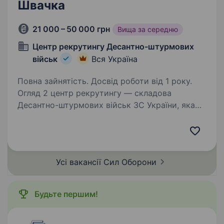
Швачка
21 000 – 50 000 грн
Вища за середню
Центр рекрутингу Десантно-штурмових
військ
Вся Україна
Повна зайнятість. Досвід роботи від 1 року.
Огляд 2 центр рекрутингу — складова
Десантно-штурмових військ ЗС України, яка
допомагає цивільним особам долучитися до
підрозділів ДШВ. Наша команда складається
з досвідчених менеджерів, які пройшли
службу в різних…
Усі вакансії Сил
Оборони
Будьте першим!