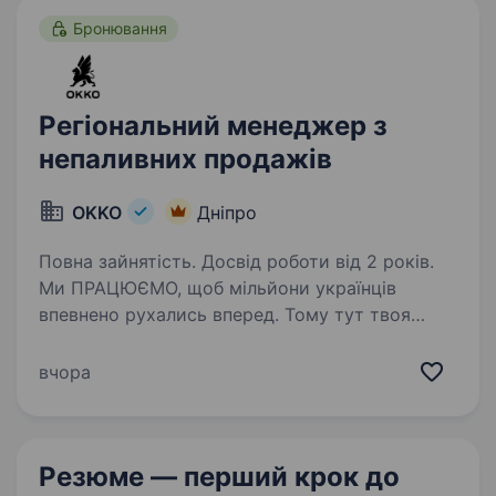
Бронювання
Регіональний менеджер з
непаливних продажів
OKKO
Дніпро
Повна зайнятість. Досвід роботи від 2 років.
Ми ПРАЦЮЄМО, щоб мільйони українців
впевнено рухались вперед. Тому тут твоя
робота справді важлива. Долучайся
до команди ОККО, формуймо надійний тил
вчора
нашої країни разом! Долучайся до команди
ОККО! Шукаємо Регіонального…
Резюме — перший крок
до