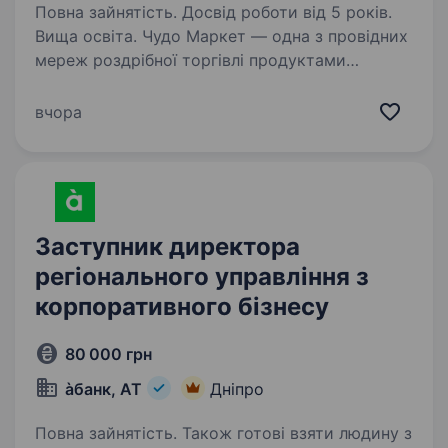
Повна зайнятість. Досвід роботи від 5 років.
Вища освіта. Чудо Маркет — одна з провідних
мереж роздрібної торгівлі продуктами
харчування, запрошує до команди
Регіонального керуючого. Ми шукаємо
вчора
сильного управлінця, який вміє досягати
результату через команду, бачить
можливості…
Заступник директора
регіонального управління з
корпоративного бізнесу
80 000 грн
àбанк, АТ
Дніпро
Повна зайнятість. Також готові взяти людину з