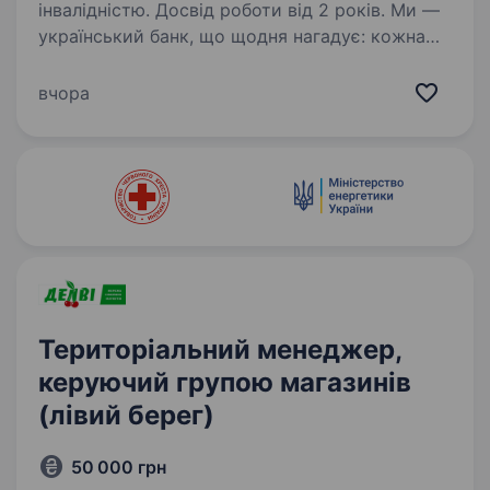
інвалідністю. Досвід роботи від 2 років. Ми —
український банк, що щодня нагадує: кожна
людина важлива. У своїй роботі
ми орієнтуємось на те, щоб наші клієнти
вчора
завжди отримували найкращі фінансові
рішення, які відповідають їхнім потребам.
Ми прагнемо забезпечити…
Територіальний менеджер,
керуючий групою магазинів
(лівий берег)
50 000 грн