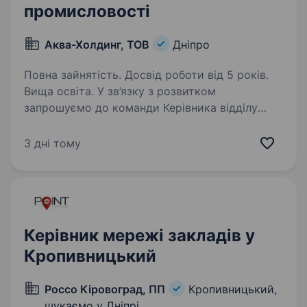
промисловості
Аква-Холдинг, ТОВ
Дніпро
Повна зайнятість. Досвід роботи від 5 років.
Вища освіта. У зв’язку з розвитком
запрошуємо до команди Керівника відділу
продажу миючих та дезінфікуючих засобів для
харчової промисловості. Функціональні
3 дні тому
обов’язки: Розвиток і масштабування продажів
B2B; Управління продажами…
Керівник мережі закладів у
Кропивницький
Россо Кіровоград, ПП
Кропивницький,
шукаємо у Дніпрі