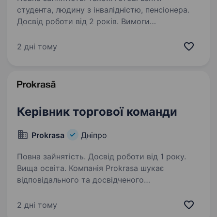
студента, людину з інвалідністю, пенсіонера.
Досвід роботи від 2 років. Вимоги
до кандидата: Досвід роботи у сфері продажів
від 2 років, перевагою буде досвід роботи
2 дні тому
з категорією м’ясної продукції.
Самоорганізованість. Уміння проводити
переговори на високому рівні. Знання 1С…
Керівник торгової команди
Prokrasa
Дніпро
Повна зайнятість. Досвід роботи від 1 року.
Вища освіта. Компанія Prokrasa шукає
відповідального та досвідченого
Супервайзера, керівника команди торгових
представників. Наш кандидат має: навички
2 дні тому
управління торговою командою: постановка