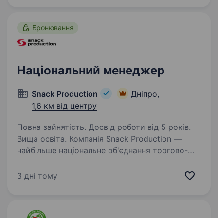
цілей, розподіл завдань, контроль…
Бронювання
Національний менеджер
Snack Production
Дніпро,
1,6 км від центру
Повна зайнятість. Досвід роботи від 5 років.
Вища освіта. Компанія Snack Production —
найбільше національне об'єднання торгово-
виробничих підприємств (ТМ Флінт, Хуторок,
Морські, Сан Санич, Big Bob, Chipster’s, Zeffir),
3 дні тому
яке зберігає першість у своєму сегменті
й успішно…