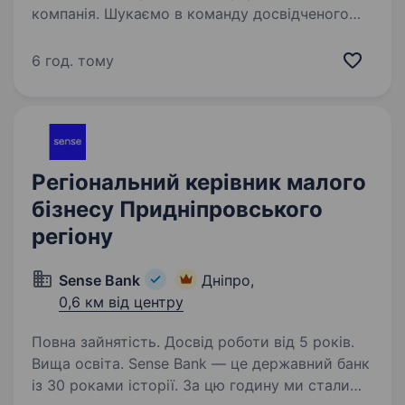
компанія. Шукаємо в команду досвідченого
«Територіального менеджера». Група товарів:
одяг, взуття, товари для дітей, аксесуари
6 год. тому
до одягу та для дому. Наші побажання
до тебе: Досвід роботи…
Регіональний керівник малого
бізнесу Придніпровського
регіону
Sense Bank
Дніпро,
0,6 км від центру
Повна зайнятість. Досвід роботи від 5 років.
Вища освіта. Sense Bank — це державний банк
із 30 роками історії. За цю годину ми стали