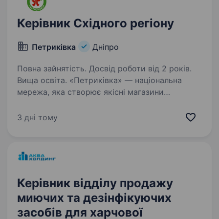
Керівник Східного регіону
Петриківка
Дніпро
Повна зайнятість. Досвід роботи від 2 років.
Вища освіта. «Петриківка» — національна
мережа, яка створює якісні магазини
фермерської гастрономії. Наші магазини
одразу стають улюбленими у покупців і
3 дні тому
радують чудовим асортиментом і
найсвіжішими продуктами. Ми шукаємо
спеціаліста,…
Керівник відділу продажу
миючих та дезінфікуючих
засобів для харчової