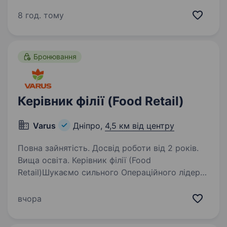
не просто місцем для роботи, а спільнотою
з 4000 людей, де кожен присвячений місії —
8 год. тому
створювати сенси, щоби здійснювалися мрії
українців…
Бронювання
Керівник філії (Food Retail)
Varus
Дніпро,
4,5 км від центру
Повна зайнятість. Досвід роботи від 2 років.
Вища освіта. Керівник філії (Food
Retail)Шукаємо сильного Операційного лідера,
який очолить філію як окрему бізнес-одиницю.
Якщо ви маєте ґрунтовний досвід
вчора
у продуктовому ритейлі, вмієте управляти
P&L, розвивати команди та будувати…