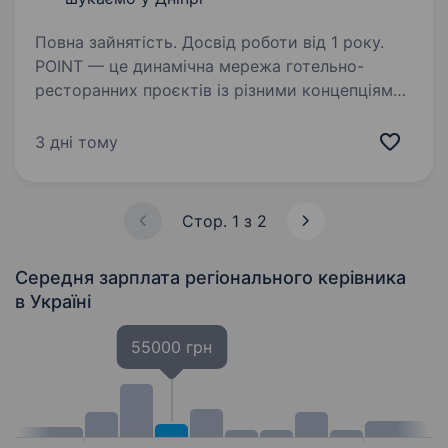
Повна зайнятість. Досвід роботи від 1 року.
POINT — це динамічна мережа готельно-
ресторанних проєктів із різними концепціями
та чіткою стратегією росту. Сьогодні
ми успішно керуємо 8 закладами, і це лише
3 дні тому
початок. Зараз в команду шукаємо сильного
керуючого/керуючу,…
Стор. 1 з 2
Середня зарплата регіонального керівника
в Україні
55000 грн