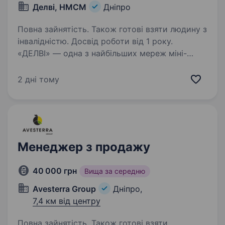
Делві, НМСМ
Дніпро
Повна зайнятість. Також готові взяти людину з
інвалідністю. Досвід роботи від 1 року.
«ДЕЛВІ» — одна з найбільших мереж міні-
маркетів в Україні, яка активно розвивається
та входить у ТОП-10 торгових операторів
2 дні тому
FMCG за кількістю магазинів. Ми представлені
у 16 містах країни та створюємо затишні
європейські…
Менеджер з продажу
40 000 грн
Вища за середню
Avesterra Group
Дніпро,
7,4 км від центру
Повна зайнятість. Також готові взяти