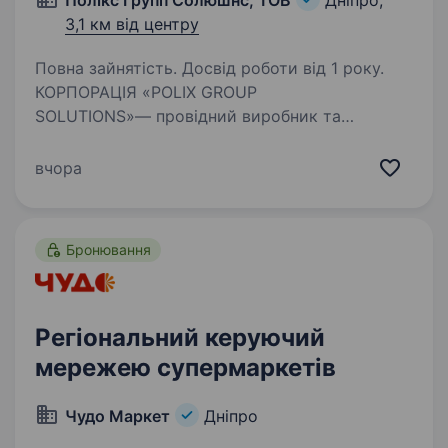
Полікс Групп Солюшнс, ТОВ
Дніпро,
3,1 км від центру
Повна зайнятість. Досвід роботи від 1 року.
КОРПОРАЦІЯ «POLIX GROUP
SOLUTIONS»— провідний виробник та
імпортер одноразової продукції та витратних
матеріалів для Beauty-індустрії, медицини,
вчора
виробництв та HoReCa. Вже понад 14 років
ми розвиваємо власні бренди…
Бронювання
Регіональний керуючий
мережею супермаркетів
Чудо Маркет
Дніпро