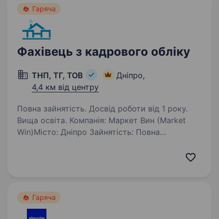
Гаряча
Фахівець з кадрового обліку
ТНП, ТГ, ТОВ
Дніпро,
4,4 км від центру
Повна зайнятість. Досвід роботи від 1 року.
Вища освіта. Компанія: Маркет Вин (Market
Win)Місто: Дніпро Зайнятість: Повна
зайнятість Графік роботи: 5/2, з 09:00 до 18:00
Про нас:«Маркет Вин» — стабільна
та динамічна компанія, що активно
розвивається. Ми цінуємо професіоналізм,…
Гаряча