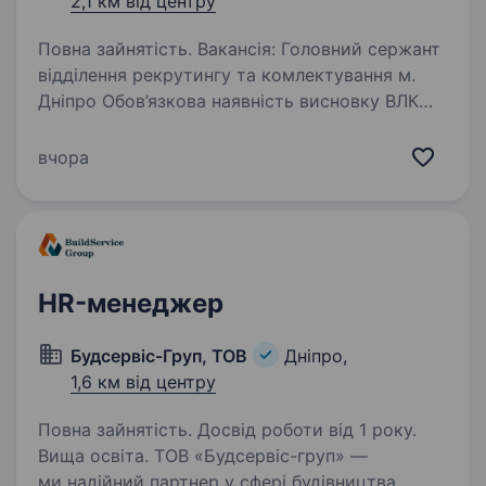
2,1 км від центру
Повна зайнятість. Вакансія: Головний сержант
відділення рекрутингу та комлектування м.
Дніпро Обов’язкова наявність висновку ВЛК
про придатність до служби у військових
частинах забеспечення, ТЦК та СП, ВВНЗ,
вчора
навчальних центрах Вік:…
HR-менеджер
Будсервіс-Груп, ТОВ
Дніпро,
1,6 км від центру
Повна зайнятість. Досвід роботи від 1 року.
Вища освіта. ТОВ «Будсервіс-груп» —
ми надійний партнер у сфері будівництва