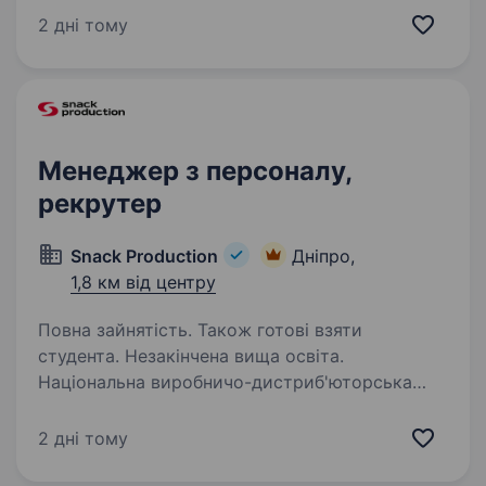
кондитерських виробів, яка пропонує
2 дні тому
широкий асортимент продукції високої якості.
Ми прагнемо до постійного…
Менеджер з персоналу,
рекрутер
Snack Production
Дніпро,
1,8 км від центру
Повна зайнятість. Також готові взяти
студента. Незакінчена вища освіта.
Національна виробничо-дистриб'юторська
компанія «Snack Production» — визнаний лідер
на ринку снекової продукції з відомими
2 дні тому
брендами «Сан Санич», «Flint», «Морські», «Big