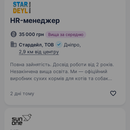
HR-менеджер
35 000 грн
Вища за середню
Стардейл, ТОВ
Дніпро,
2,9 км від центру
Повна зайнятість. Досвід роботи від 2 років.
Незакінчена вища освіта. Ми — офіційний
виробник сухих кормів для котів та собак
в Україні.Наші корми — це якість, довіра
та здоров’я для твоїх улюбленців. Ваші
2 дні тому
завдання: Повний цикл підбору персоналу
(вакансії від офісу до виробництва)…