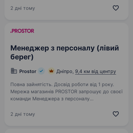
нову позицію — Регіональний HR-менеджер
2 дні тому
Регіон роботи: Полтавська, Запорізька,
Дніпропетровська область…
Менеджер з персоналу (лівий
берег)
Prostor
Дніпро,
9,4 км від центру
Повна зайнятість. Досвід роботи від 1 року.
Мережа магазинів PROSTOR запрошує до своєї
команди Менеджера з персоналу
на розподільчий центр! Гібридний формат
роботи Шукаємо активного та відповідального
2 дні тому
фахівця, який забезпечить повний цикл роботи
з персоналом…