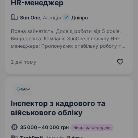
HR-менеджер
Sun One
, Агенція
Дніпро
Повна зайнятість. Досвід роботи від 5 років.
Вища освіта. Компанія SunOne в пошуку HR-
менеджера! Пропонуємо: стабільну роботу та
гідну заробітну плату; щорічне підвищення
заробітної плати; стрімке професійне
2 дні тому
зростання; дотримання всіх соціальних
гарантій; додаткове…
Інспектор з кадрового та
військового обліку
35 000 – 40 000 грн
Вища за середню