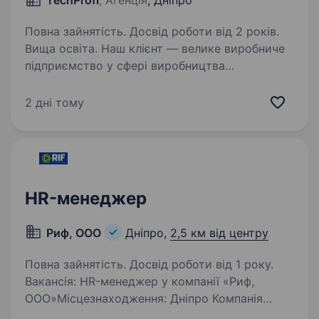
TechProfi
, Агенція
, Дніпро
Повна зайнятість. Досвід роботи від 2 років.
Вища освіта. Наш клієнт — велике виробниче
підприємство у сфері виробництва
електрокомплектуючих. Компанія має
стабільну позицію на ринку, системну
2 дні тому
структуру управління та розвинені виробничі
процеси. У зв’язку з розвитком команди…
HR-менеджер
Риф, ООО
Дніпро,
2,5 км від центру
Повна зайнятість. Досвід роботи від 1 року.
Вакансія: HR-менеджер у компанії «Риф,
ООО»Місцезнаходження: Дніпро Компанія
«Риф, ООО» є провідним виробником