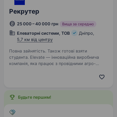
Рекрутер
25 000 – 40 000 грн
Вища за середню
Елеваторні системи, ТОВ
Дніпро,
5,7 км від центру
Повна зайнятість. Також готові взяти
студента. Elevate — інноваційна виробнича
компанія, яка працює з провідними агро-
компаніями України вже більше 10 років.Зараз
ми шукаємо Рекрутера, який зможе
забезпечити потік кандидатів на вакансії
різних професій. Що ми очікуємо…
Будьте першим!