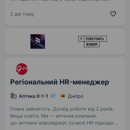
та реконструкції об'єктів роздрібної торгівлі.
Успішно працюємо на ринку вже 10 років і
2 дні тому
реалізували понад 170 проєктів по всій Україні.
Сайт компанії…
Регіональний HR-менеджер
Аптека 9-1-1
Дніпро
Повна зайнятість. Досвід роботи від 2 років.
Вища освіта. Ми — аптечна компанія,
що активно впроваджує сучасні HR-підходи.
У зв’язку з розширенням команди відкриваємо