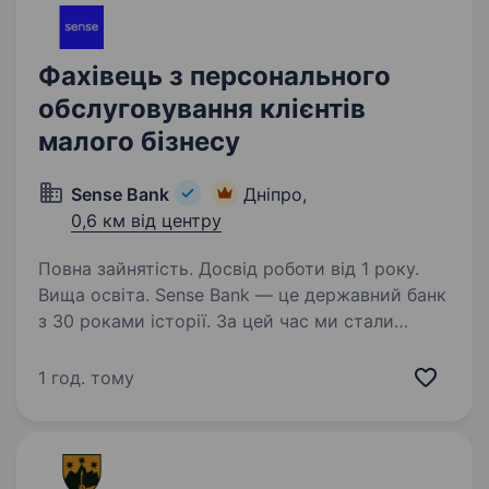
Фахівець з персонального
обслуговування клієнтів
малого бізнесу
Sense Bank
Дніпро,
0,6 км від центру
Повна зайнятість. Досвід роботи від 1 року.
Вища освіта. Sense Bank — це державний банк
з 30 роками історії. За цей час ми стали
не просто місцем для роботи, а спільнотою
з 4000 людей, де кожен присвячений місії —
1 год. тому
створювати сенси, щоб здійснювались мрії
українців. Шукаємо…