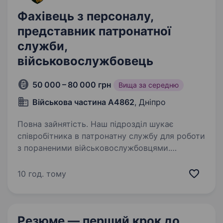
Фахівець з персоналу,
представник патронатної
служби,
військовослужбовець
50 000 – 80 000 грн
Вища за середню
Військова частина А4862
, Дніпро
Повна зайнятість. Наш підрозділ шукає
співробітника в патронатну службу для роботи
з пораненими військовослужбовцями.
Це надзвичайно відповідальна та важлива
місія, що вимагає співчуття, стійкості
10 год. тому
та емпатії. Якщо ви готові допомагати…
Резюме — перший крок
до