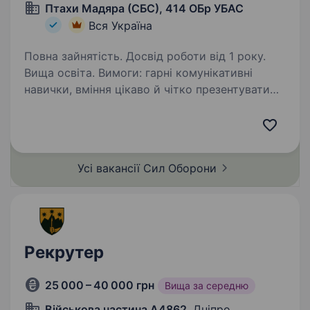
Птахи Мадяра (СБС), 414 ОБр УБАС
Вся Україна
Повна зайнятість. Досвід роботи від 1 року.
Вища освіта. Вимоги: гарні комунікативні
навички, вміння цікаво й чітко презентувати
вакансію високий рівень самоорганізації,
здатність працювати з великим обсягом задач
стресостійкість, відповідальність,
ініціативність…
Усі вакансії Сил
Оборони
Рекрутер
25 000 – 40 000 грн
Вища за середню
Військова частина А4862
, Дніпро