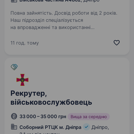
Повна зайнятість. Досвід роботи від 2 років.
Наш підрозділ спеціалізується
на впровадженні та використанні
високотехнологічних рішень (БПЛА, РЕБ, ІТ-
безпека) для підвищення ефективності Сил
11 год. тому
оборони. Ми формуємо команду фахівців, чий
цивільний досвід є критично…
Рекрутер,
військовослужбовець
33 000 – 35 000 грн
Вища за середню
Соборний РТЦК м. Дніпра
Дніпро,