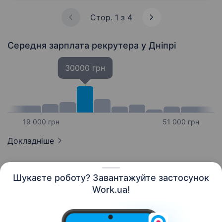
Bob», «Chipster's», «Hroom» та багато інших…
Стор. 1 з 4
Середня зарплата рекрутера
у Дніпрі
30000 грн
19 000 грн
51 000 грн
Докладніше
Шукаєте роботу? Завантажуйте застосунок
Work.ua!
Українська