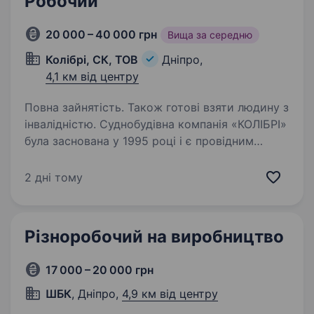
Робочий
20 000 – 40 000 грн
Вища за середню
Колібрі, СК, ТОВ
Дніпро,
4,1 км від центру
Повна зайнятість. Також готові взяти людину з
інвалідністю. Суднобудівна компанія «КОЛІБРІ»
була заснована у 1995 році і є провідним
виробником малих суден в Україні та Європі.
Наша команда запрошує до співпраці
2 дні тому
кандидатів на посаду «Робочий» Вимоги:
уважність, організованість,…
Різноробочий на виробництво
17 000 – 20 000 грн
ШБК
, Дніпро,
4,9 км від центру