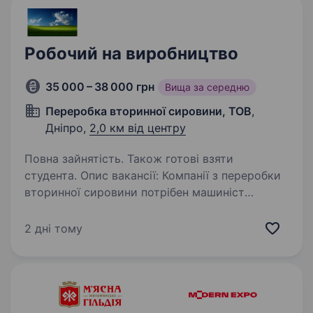
пила,…
Робочий на виробництво
35 000 – 38 000 грн
Вища за середню
Переробка вторинної сировини, ТОВ
,
Дніпро,
2,0 км від центру
Повна зайнятість. Також готові взяти
студента. Опис вакансії: Компанії з переробки
вторинної сировини потрібен машиніст
ЕКСТРУДЕРА, оператор на мийки вторинної
сировини, робочий на виробництво. Вимоги:
2 дні тому
можливо без досвіду роботи, у компанії є
навчання…