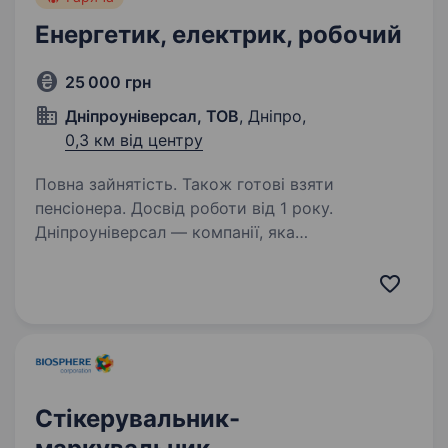
Енергетик, електрик, робочий
25 000 грн
Дніпроуніверсал, ТОВ
, Дніпро,
0,3 км від центру
Повна зайнятість. Також готові взяти
пенсіонера. Досвід роботи від 1 року.
Дніпроуніверсал — компанії, яка
спеціалізується на оренді комерційної
нерухомості у місті Дніпро. Наша мета —
забезпечувати комфорт і безпеку для
орендарів, підтримуючи приміщення в
ідеальному стані. Якщо ви відповідальний,…
Стікерувальник-