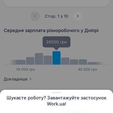
готових стати частиною нашої…
Стор. 1 з 10
Середня зарплата різноробочого
у Дніпрі
28500 грн
19 000 грн
40 000 грн
Докладніше
Шукаєте роботу? Завантажуйте застосунок
Work.ua!
Українська