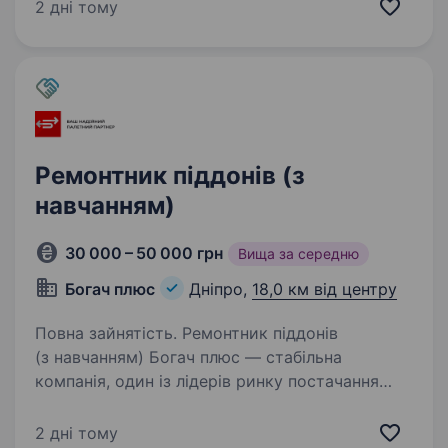
000 майстрів і більше 150 оптових магазинів,
2 дні тому
працюємо з Європою та Америкою, але
нашою основною…
Ремонтник піддонів (з
навчанням)
30 000 – 50 000 грн
Вища за середню
Богач плюс
Дніпро,
18,0 км від центру
Повна зайнятість. Ремонтник піддонів
(з навчанням) Богач плюс — стабільна
компанія, один із лідерів ринку постачання
дерев’яних піддонів. У зв’язку зі зростанням
обсягів продажу ми шукаємо працівників,
2 дні тому