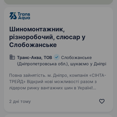
Шиномонтажник,
різноробочий, слюсар у
Слобожанське
Транс-Аква, ТОВ
Слобожанське
(Дніпропетровська обл.), шукаємо у Дніпрі
Повна зайнятість. м. Дніпро, компанія «СІНТА-
ТРЕЙД» Відкрий нові можливості разом з
лідером ринку вантажних шин в Україні!
Компанія «СІНТА-ТРЕЙД» запрошує на роботу
слюсарів шиномонтажу. Ми активно
2 дні тому
розширюємо мережу сервісів і шукаємо…