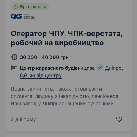
Бронювання
Оператор ЧПУ, ЧПК-верстата,
робочий на виробництво
30 000 – 40 000 грн
Центр каркасного будівництва
Дніпро,
6,9 км від центру
Повна зайнятість. Також готові взяти
студента, людину з інвалідністю, пенсіонера.
Наш завод у Дніпрі оснащений сучасними
ЧПК-верстатами. Якщо вас цікавить робота
з верстатами та ви готові розвиватися —
2 дні тому
ми навчимо всьому необхідному. Що потрібно
робити: Робота на верстатах ЧПК (стрічкова