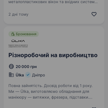
металопластикових вікон та вхідних систем
будь-якого рівня складності. Ми працюємо
лише з високоякісними матеріалами, що
2 дні тому
відповідають найсуворішим стандартам…
Бронювання
Різноробочий на виробництво
20 000 грн
Ülka
Дніпро
Повна зайнятість. Досвід роботи від 1 року.
Ми — Ülka, виготовляємо обладнання для
манікюру — витяжки, фрезера, підставки.
Нашими послугами користуються понад 20