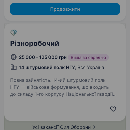
Продовжити
Різноробочий
25 000 – 125 000 грн
Вища за середню
14 штурмовий полк НГУ
, Вся Україна
Повна зайнятість. 14-ий штурмовий полк
НГУ — військове формування, що входить
до складу 1-го корпусу Національної гвардії
України «Азов». Підрозділ, фундаментом якого
став Інтернаціональний батальйон бригади
Азов, розширився до полку…
Усі вакансії Сил
Оборони