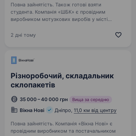
Повна зайнятість. Також готові взяти
студента. Компанія «ШБК» є провідним
виробником мотузкових виробів у місті
Дніпро. У зв’язку з розширенням виробництва,
ми шукаємо активного та відповідального
2 дні тому
співробітника на посаду помічника. Суть
роботи: Виконання…
Різноробочий, складальник
склопакетів
35 000 – 40 000 грн
Вища за середню
Вікна Нові
Дніпро,
11,0 км від центру
Повна зайнятість. Компанія «Вікна Нові» є
провідним виробником та постачальником