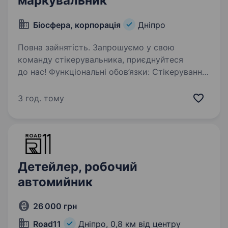
маркувальник
Біосфера, корпорація
Дніпро
Повна зайнятість. Запрошуємо у свою
команду стікерувальника, приєднуйтеся
до нас! Функціональні обов’язки: Стікерування
готової продукції (переміщення ящиків
з продукцією (1−5 кг)); Формування акційних
3 год. тому
наборів; Фасовка та маркування…
Детейлер, робочий
автомийник
26 000 грн
Road11
Дніпро,
0,8 км від центру