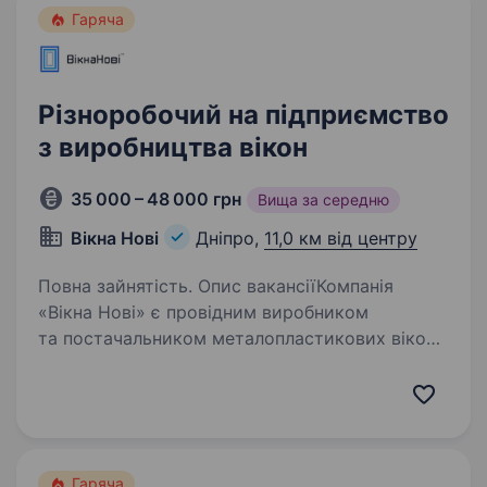
Гаряча
Різноробочий на підприємство
з виробництва вікон
35 000 – 48 000 грн
Вища за середню
Вікна Нові
Дніпро,
11,0 км від центру
Повна зайнятість. Опис вакансіїКомпанія
«Вікна Нові» є провідним виробником
та постачальником металопластикових вікон
та вхідних систем будь-якого рівня
складності. Ми працюємо лише
з високоякісними матеріалами, що
відповідають найсуворішим…
Гаряча