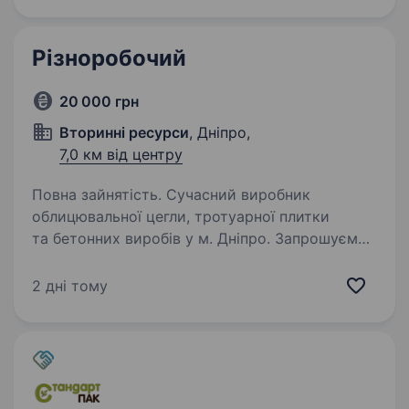
Різноробочий
20 000 грн
Вторинні ресурси
, Дніпро,
7,0 км від центру
Повна зайнятість. Сучасний виробник
облицювальної цегли, тротуарної плитки
та бетонних виробів у м. Дніпро. Запрошуємо
до нашої команди відповідального
та працьовитого різноробочого
2 дні тому
на виробництво. Обов’язки: виконання
виробничих…