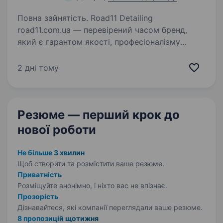
Повна зайнятість. Road11 Detailing
road11.com.ua — перевірений часом бренд,
який є гарантом якості, професіоналізму
та поваги. Компанія постійно розвивається,
тому ми раді бачити в нашій команді нових
2 дні тому
професіоналів. Якщо ви любите…
Резюме — перший крок
до
нової роботи
Не більше 3 хвилин
Щоб створити та розмістити ваше
резюме.
Приватність
Розміщуйте анонімно, і ніхто вас не впізнає.
Прозорість
Дізнавайтеся, які компанії переглядали ваше резюме.
8 пропозицій щотижня