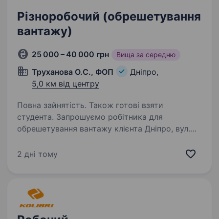
Різноробочий (обрешетування
вантажу)
25 000 – 40 000 грн
Вища за середню
Труханова О.С., ФОП
Дніпро,
5,0 км від центру
Повна зайнятість. Також готові взяти
студента. Запрошуємо робітника для
обрешетування вантажу клієнта Дніпро, вул.
Каштанова, 6 Заробітнаплата від 25000−40000
(від виробітку) Виплати вчасно Графік роботи
2 дні тому
13:00—20:00/гнучкий графік/за домовленістю
Телефонуйте…