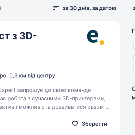
і
за 30 днів, за датою
ст з 3D-
про,
0,3 км від центру
С
екає робота з сучасними 3D-принтерами,
ектив і можливість розвиватися разом із
Зберегти