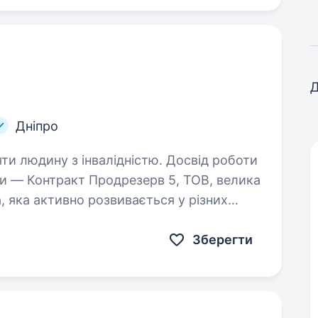
Д
Дніпро
яти людину з інвалідністю. Досвід роботи
, яка активно розвивається у різних
оранів до власного виробництва харчової
Зберегти