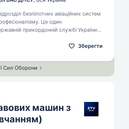
професіоналізму. Це один
ержавній прикордонній службі України
Зберегти
ії Сил
Оборони
кавових машин з
авчанням)