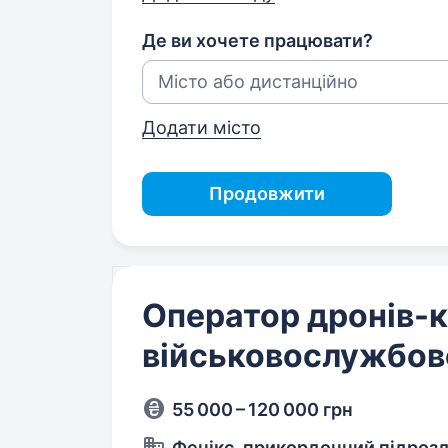
Де ви хочете працювати?
Додати місто
Продовжити
Оператор дронів-к
військовослужбов
55 000 – 120 000 грн
Фенікс, прикордонний підроз