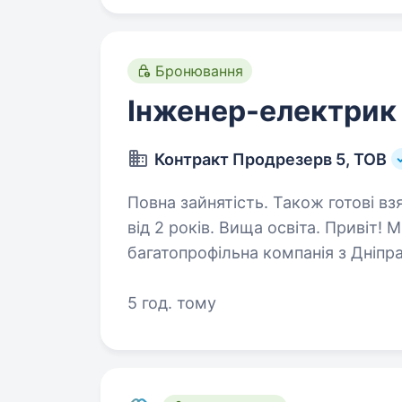
Бронювання
Інженер-електрик
Контракт Продрезерв 5, ТОВ
Повна зайнятість. Також готові вз
від 2 років. Вища освіта. Привіт! Ми — Контракт Продрезерв 5, ТОВ, велика
багатопрофільна компанія з Дніпра
сферах: від мережі їдалень і рест
та електротехнічної продукції,…
5 год. тому