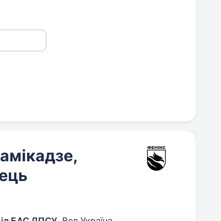
амікадзе,
ець
діл БАС ДПСУ
, Вся Україна