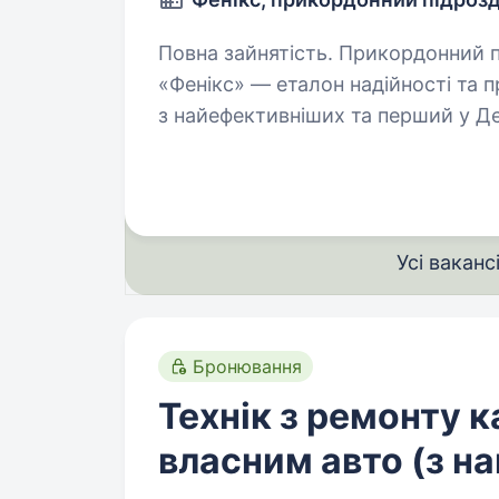
Повна зайнятість. Прикордонний підрозділ безпілотних авіаційних систем
«Фенікс» — еталон надійності та 
з найефективніших та перший у Д
підрозділ безпілотних авіаційних…
Усі ваканс
Бронювання
Технік з ремонту 
власним авто (з н