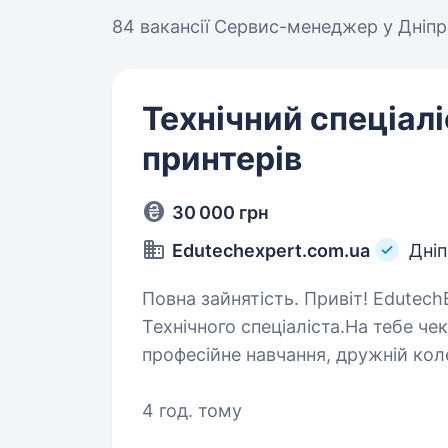
84 вакансії
Сервис-менеджер у Дніпр
Технічний спеціалі
принтерів
30 000 грн
Edutechexpert.com.ua
Дні
Повна зайнятість. Привіт! EdutechExpert запрошує до своєї команди
Технічного спеціаліста.На тебе ч
професійне навчання, дружній кол
нами. Бажаєш стати частиною…
4 год. тому