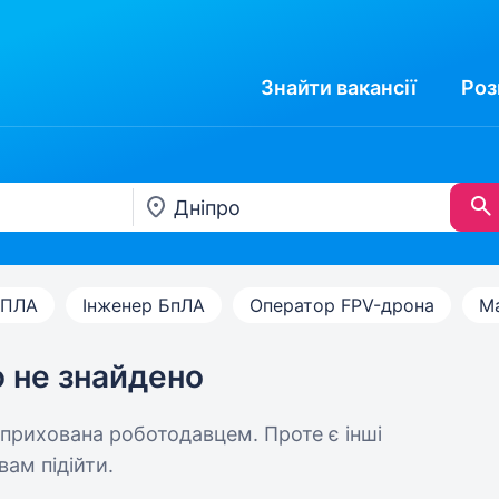
Знайти
вакансії
Роз
БПЛА
Інженер БпЛА
Оператор FPV-дрона
М
ю не знайдено
 прихована роботодавцем. Проте є інші
вам підійти.