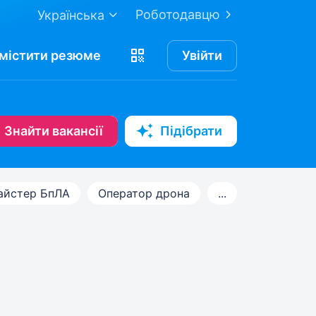
Роботодавцю
Українська
містити
резюме
Увійти
Знайти вакансії
Підібрати
айстер БпЛА
Оператор дрона
...