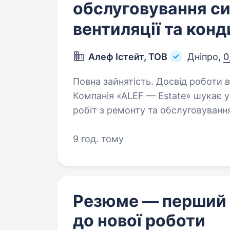
обслуговування с
вентиляції та кон
Алеф Істейт, ТОВ
Дніпро,
0
Повна зайнятість. Досвід роботи ві
Компанія «ALEF — Estate» шукає 
робіт з ремонту та обслуговуванн
Обов’язки: Сервісне обслуговування систем припливно-витяжної
вентиляції,…
9 год. тому
Резюме — перший
до нової роботи