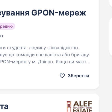
овування GPON-мереж
ередню
ро
яти студента, людину з інвалідністю.
шує до команди спеціаліста або бригаду
GPON-мереж у м. Дніпро. Якщо ви маєте
ами, власний автомобіль та шукаєте
Зберегти
та