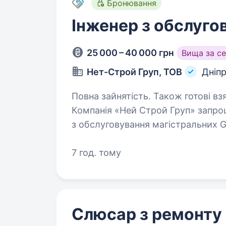
Бронювання
Інженер з обслуг
25 000 – 40 000 грн
Вища за с
Нет-Строй Груп, ТОВ
Дніп
Повна зайнятість. Також готові вз
Компанія «Ней Строй Груп» запро
з обслуговування магістральних 
досвід роботи з оптичними мереж
стабільну…
7 год. тому
Слюсар з ремонту 