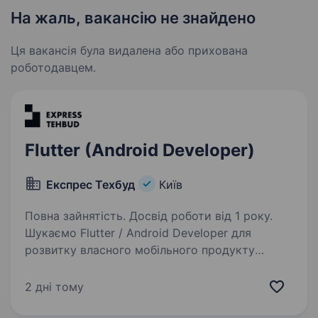
На жаль, вакансію не знайдено
Ця вакансія була видалена або прихована
роботодавцем.
Flutter (Android Developer)
Експрес Техбуд
Київ
Повна зайнятість. Досвід роботи від 1 року.
Шукаємо Flutter / Android Developer для
розвитку власного мобільного продукту
в транспортно-логістичній сфері. Наш
застосунок працює з GPS-координатами
2 дні тому
в режимі реального часу, маршрутами