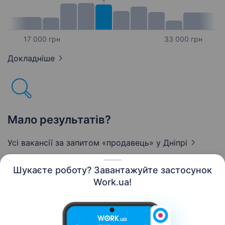
17 000 грн
33 000 грн
Докладніше
Мало результатів?
Усі вакансії за запитом «продавець»
у Дніпрі
Шукаєте роботу? Завантажуйте застосунок
Work.ua!
Українська