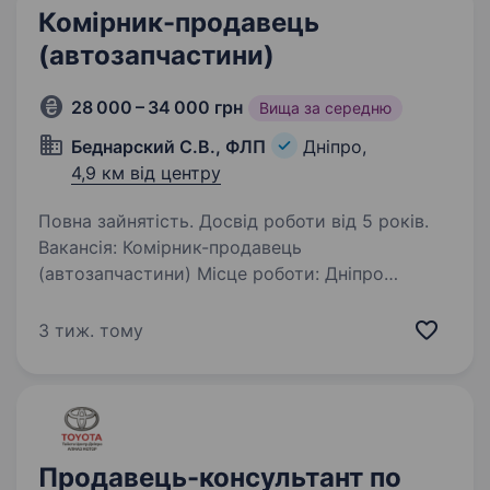
Комірник-продавець
(автозапчастини)
28 000 – 34 000 грн
Вища за середню
Беднарский С.В., ФЛП
Дніпро,
4,9 км від центру
Повна зайнятість. Досвід роботи від 5 років.
Вакансія: Комірник-продавець
(автозапчастини) Місце роботи: Дніпро
обовʼязково Обов’язки: Ведення обліку складу
Вантажно-розвантажувальні роботи
3 тиж. тому
Консультування клієнтів щодо асортименту
запчастин в мессенджерах…
Продавець-консультант по