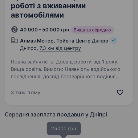
роботі з вживаними
автомобілями
40 000 – 50 000 грн
Вища за середню
Алмаз Мотор, Тойота Центр Дніпро
Дніпро,
7,3 км від центру
Повна зайнятість. Досвід роботи від 1 року.
Вища освіта. Вимоги: Наявність водійського
посвідчення, досвід безаварійного водіння,
досвід праці в автомобільному бізнесі,
відповідальність та пунктуальність, Умови
3 тиж. тому
роботи: офіційне працевлаштування,
навчання…
Середня зарплата продавця
у Дніпрі
25000 грн