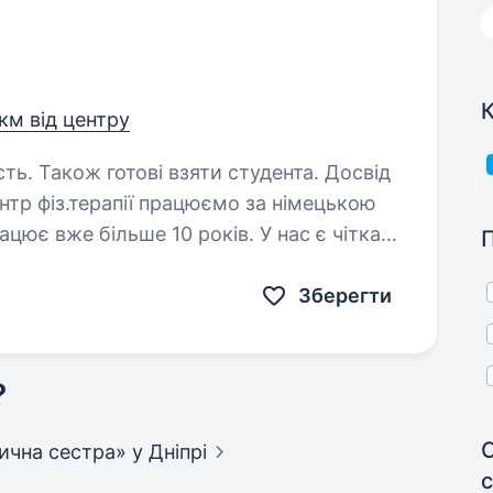
К
 км від центру
сть. Також готові взяти студента. Досвід
цює вже більше 10 років. У нас є чітка
ання допомагати людям бути здоровими
я ми шукаємо:…
Зберегти
?
дична сестра»
у Дніпрі