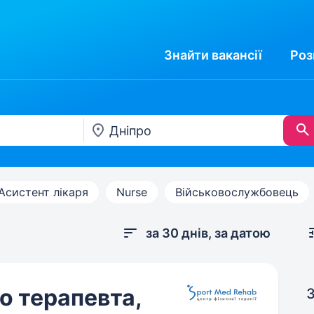
Знайти
вакансії
Роз
Асистент лікаря
Nurse
Військовослужбовець
за 30 днів, за датою
о терапевта,
З