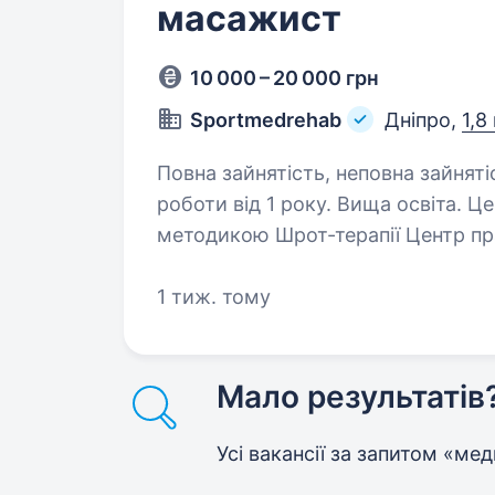
масажист
10 000 – 20 000 грн
Sportmedrehab
Дніпро,
1,8
Повна зайнятість, неповна зайняті
роботи від 1 року. Вища освіта. Центр фіз.терапії працюємо за німецькою
методикою Шрот-терапії Центр пра
місія та напрямок. Основне завд
1 тиж. тому
та щасливими. Якого фахівц
Мало результатів
Усі вакансії за запитом «ме