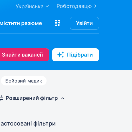
Роботодавцю
Українська
містити
резюме
Увійти
Знайти вакансії
Підібрати
Бойовий медик
Розширений фільтр
астосовані фільтри