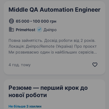
Middle QA Automation Engineer
65 000 – 100 000 грн
PrimeHost
Дніпро
Повна зайнятість. Досвід роботи від 2 років.
Локація: Дніпро/Remote (Україна) Про проєкт
Ми розвиваємо один із найбільших сервісів
реєстрації доменних імен, який забезпечує
стабільну роботу сотень тисяч доменів
4 год. тому
у понад 450 доменних зонах по всьому світу.
Для…
Резюме — перший крок
до
нової роботи
Не більше 3 хвилин