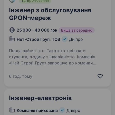
Бронювання
Інженер з обслуговування
GPON-мереж
25 000 – 40 000 грн
Вища за середню
Нет-Строй Груп, ТОВ
Дніпро
Повна зайнятість. Також готові взяти
студента, людину з інвалідністю. Компанія
«Ней Строй Груп» запрошує до команди
спеціаліста або бригаду з обслуговування
магістральних GPON-мереж у м. Дніпро. Якщо
6 год. тому
ви маєте досвід роботи з оптичними
мережами, власний автомобіль та шукаєте
стабільну…
Інженер-електронік
Компанія прихована
Дніпро