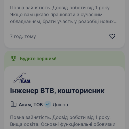
Повна зайнятість. Досвід роботи від 1 року.
Якщо вам цікаво працювати з сучасним
обладнанням, брати участь у розробці нових
продуктів і впроваджувати ефективні
рішення — запрошуємо на позицію
7 год. тому
електронника. Основні обов’язки: перевірка та
діагностика електронного…
Будьте першим!
Інженер ВТВ, кошторисник
Акам, ТОВ
Дніпро
Повна зайнятість. Досвід роботи від 1 року.
Вища освіта. Основні функціональні обов’язки