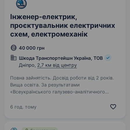
Інженер-електрик,
проєктувальник електричних
схем, електромеханік
40 000 грн
Шкода Транспортейшн Україна, ТОВ
Дніпро,
2,7 км від центру
Повна зайнятість. Досвід роботи від 2 років.
Вища освіта. За результатами
«Всеукраїнського галузево-аналітичного
центру», ТОВ «Шкода Транспортейшн Україна»
отримала відзнаку «Компанія року 2020»,
6 год. тому
«Компанія року 2024» що підтверджує
перспективність компанії, її надійність,…