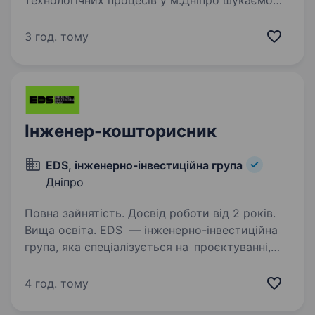
технологічних процесів у м.Дніпро шукаємо
Інженера-програмістаАСКТП. Обов’язки :
Розробка програмного забезпечення PLC
3 год. тому
та SCADA для систем промислової
автоматизації; Підготовка…
Інженер-кошторисник
EDS, інженерно-інвестиційна група
Дніпро
Повна зайнятість. Досвід роботи від 2 років.
Вища освіта. EDS — інженерно-інвестиційна
група, яка спеціалізується на проєктуванні,
управлінні проєктами в сфері енергетики,
виробництві обладнання та будівництві
4 год. тому
об'єктів енергетики в Україні. Запрошуємо
на роботу Інженера —…