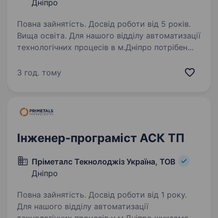
Дніпро
Повна зайнятість. Досвід роботи від 5 років.
Вища освіта. Для нашого відділу автоматизації
технологічних процесів в м.Дніпро потрібен
інженер-проектувальник Обов’язки:
Проектування систем розподілу низької
3 год. тому
напруги, керування електроприводами,
систем автоматизації; …
Інженер-програміст АСК ТП
Пріметалс Текнолоджіз Україна, ТОВ
Дніпро
Повна зайнятість. Досвід роботи від 1 року.
Для нашого відділу автоматизації