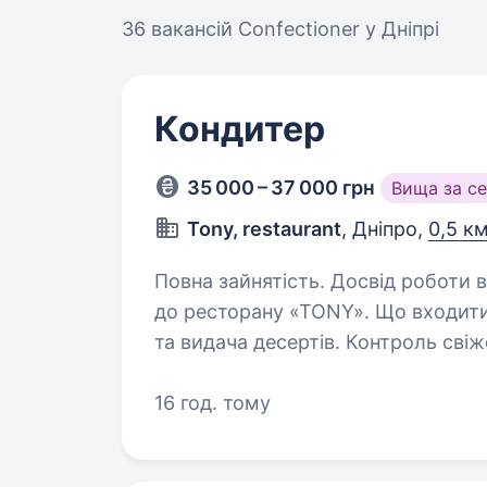
36 вакансій
Confectioner у Дніпрі
Кондитер
35 000 – 37 000 грн
Вища за с
Tony, restaurant
, Дніпро,
0,5 км
Повна зайнятість. Досвід роботи від 1 року. Шук
до ресторану «TONY». Що входитиме у твої
та видача десертів. Контроль свіжості продуктів. Чистота робочого місяця.
Що пропонуємо ми: Зар
16 год. тому