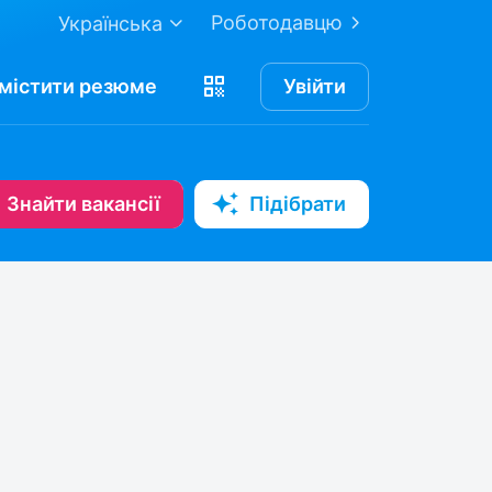
Роботодавцю
Українська
містити
резюме
Увійти
Знайти вакансії
Підібрати