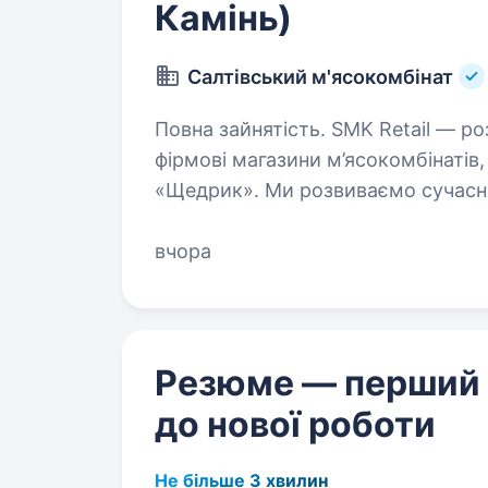
Камінь)
Салтівський м'ясокомбінат
Повна зайнятість. SMK Retail — роздрібний напрям SMK Group, що об'єднує
фірмові магазини м’ясокомбінатів
«Щедрик». Ми розвиваємо сучасні
масштабуємо мережу по всій…
вчора
Резюме — перший
до нової роботи
Не більше 3 хвилин