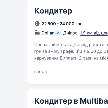
Кондитер
22 500 – 24 000 грн
Dollar
Дніпро,
1,9 км від це
Повна зайнятість. Досвід роботи від 1 року. Кондитер у 
грн за зміну Графік 3\3 з 9.00 до 21:00 або з 8.00 до 20.00 2х разове смачне
харчування Виплати 2 рази на місяць без затримок Відправляй резюме або
телефонуй: +380503282802…
вчора
Кондитер в Multiba