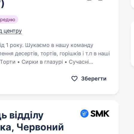
)
ередню
ід центру
 в нашу команду
ння десертів, тортів, горішків і т.п в наші
орти • Сирки в глазурі • Сучасні
рі, пиріжки,…
Зберегти
ь відділу
рка, Червоний