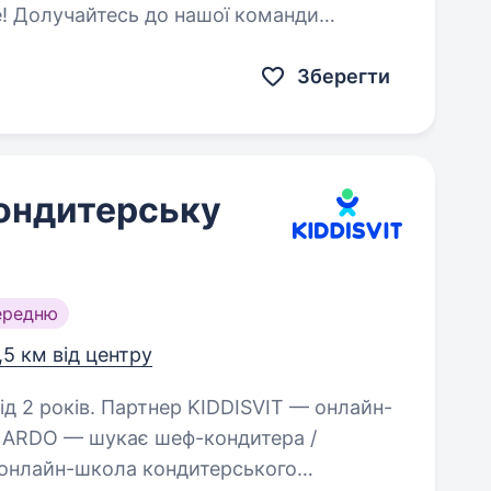
нди
Зберегти
ондитерську
ередню
,5 км від центру
DDISVIT — онлайн-
 ARDO — шукає шеф-кондитера /
 онлайн-школа кондитерського