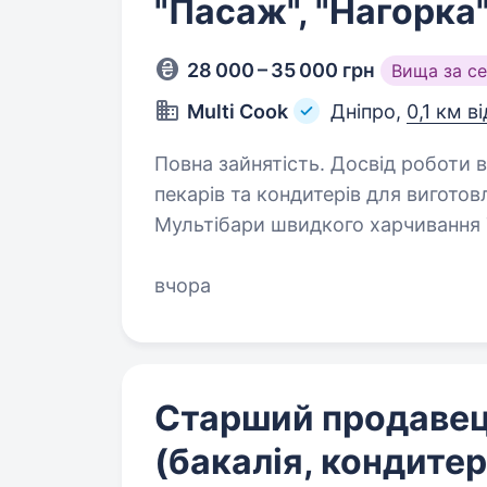
"Пасаж", "Нагорка"
28 000 – 35 000 грн
Вища за с
Multi Cook
Дніпро,
0,1 км в
Повна зайнятість. Досвід роботи від 1 року. Шукаємо
пекарів та кондитерів для виготовле
Мультібари швидкого харчивання Т
десерти Пекарі — бургери, хачапу
вчора
Старший продавец
(бакалія, кондите