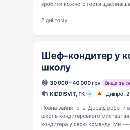
зробити кожного гостя щасливіше! Долучайтесь до нашої кома
та даруйте емоції разом з нами! Запрошуємо в свою команду:
2 дні тому
КОНДИТЕРА. Наші очікування:…
Шеф-кондитер у к
школу
30 000 – 40 000 грн
Вища за с
KIDDISVIT, ГК
Дніпро,
2
Повна зайнятість. Досвід роботи від 2 років. Партнер KI
школа кондитерського мистецтва
кондитера у свою команду. Ми —