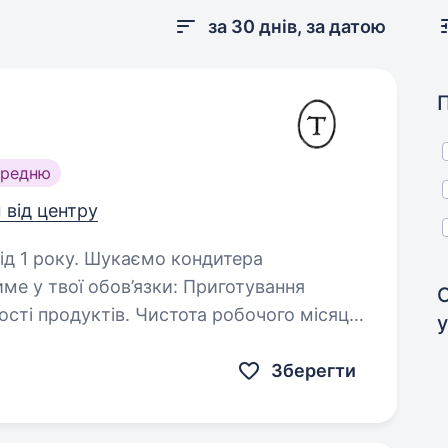
за 30 днів, за датою
ередню
 від центру
аємо кондитера
 обов’язки: Приготування
у
обітна плата два рази на…
Зберегти