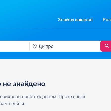
Знайти
вакансії
Роз
ю не знайдено
 прихована роботодавцем. Проте є інші
вам підійти.