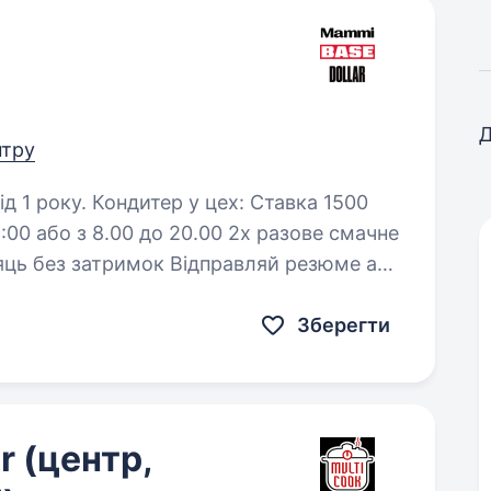
Д
нтру
цех: Ставка 1500
Зберегти
r (центр,