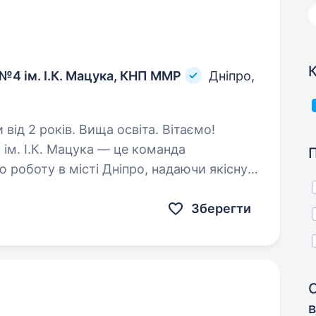
К
 №4 ім. І.К. Мацука, КНП ММР
Дніпро,
2 років. Вища освіта. Вітаємо!
 ім. І.К. Мацука — це команда
 роботу в місті Дніпро, надаючи якісну
у для всіх категорій пацієнтів.
Зберегти
в