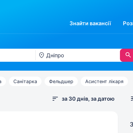
Знайти
вакансії
Роз
а
Санітарка
Фельдшер
Асистент лікаря
за 30 днів, за датою
З