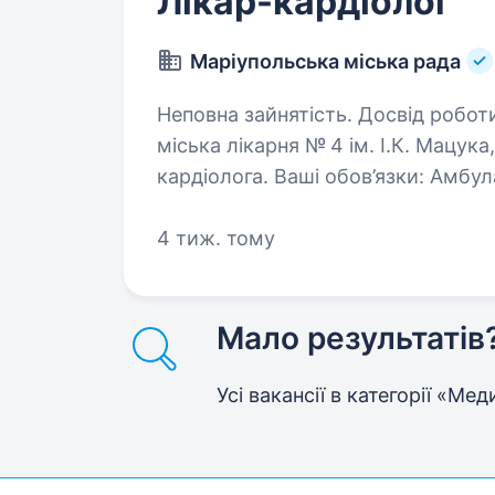
Лікар-кардіолог
Маріупольська міська рада
Неповна зайнятість. Досвід роботи від 2 р
міська лікарня № 4 ім. І.К. Мацу
кардіолога. Ваші обов’язки: Амбулаторний прийом пацієнтів. Діагностика
4 тиж. тому
Мало результатів
Усі вакансії в категорії «М