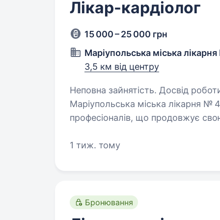
Лікар-кардіолог
15 000 – 25 000 грн
Маріупольська міська лікарня
3,5 км від центру
Неповна зайнятість. Досвід роботи від 
Маріупольська міська лікарня № 4
професіоналів, що продовжує свою
та спеціалізовану медичну допомог
Ми шукаємо…
1 тиж. тому
Бронювання