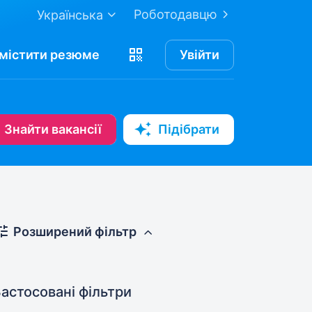
Роботодавцю
Українська
містити
резюме
Увійти
Знайти вакансії
Підібрати
Розширений фільтр
астосовані фільтри