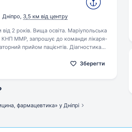
Дніпро,
3,5 км від центру
оків. Вища освіта. Маріупольська
ка, КНП ММР, запрошує до команди лікаря-
та лікування серцево-судинних захворювань. Призначення…
Зберегти
?
едицина, фармацевтика»
у Дніпрі