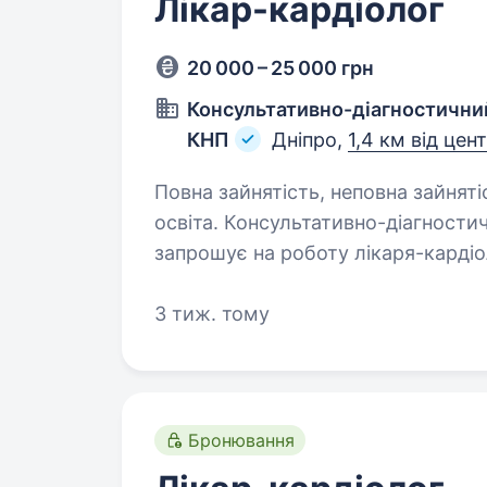
Лікар-кардіолог
20 000 – 25 000 грн
Консультативно-діагностичний
КНП
Дніпро,
1,4 км від цен
Повна зайнятість, неповна зайняті
освіта. Консультативно-діагностичний центр Сєвєродонецької міської ради
запрошує на роботу лікаря-кардіолога у 
консультацій пацієнтів з серцев
Діагностика…
3 тиж. тому
Бронювання