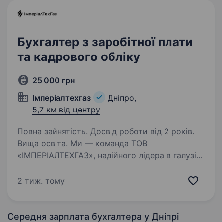
Бухгалтер з заробітної плати
та кадрового обліку
25 000 грн
Імперіалтехгаз
Дніпро,
5,7 км від центру
Повна зайнятість. Досвід роботи від 2 років.
Вища освіта. Ми — команда ТОВ
«ІМПЕРІАЛТЕХГАЗ», надійного лідера в галузі
виробництва та продажу технічних газів
в Україні. Наша компанія з 2015 року
2 тиж. тому
забезпечує промислові підприємства якісним
киснем, азотом, аргоном, вуглекислотою…
Середня зарплата бухгалтера
у Дніпрі