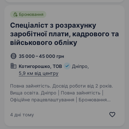
та готовий поступово розширювати свої
компетенції…
Бронювання
Спеціаліст з розрахунку
заробітної плати, кадрового та
військового обліку
35 000 – 45 000 грн
Котигорошко, ТОВ
Дніпро,
5,9 км від центру
Повна зайнятість. Досвід роботи від 2 років.
Вища освіта. Дніпро | Повна зайнятість |
Офіційне працевлаштування | Бронювання
Ми шукаємо відповідального та уважного
до деталей фахівця, який забезпечить якісне
4 дні тому
ведення розрахунків із працівниками,
кадрового та військового…