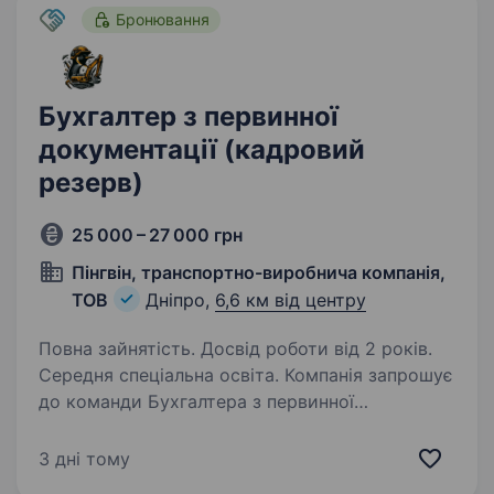
Бронювання
Бухгалтер з первинної
документації (кадровий
резерв)
25 000 – 27 000 грн
Пінгвін, транспортно-виробнича компанія,
ТОВ
Дніпро,
6,6 км від центру
Повна зайнятість. Досвід роботи від 2 років.
Середня спеціальна освіта. Компанія запрошує
до команди Бухгалтера з первинної
документації. Шукаємо уважного та
відповідального фахівця, який цінує порядок
3 дні тому
в обліку, прагне професійного розвитку