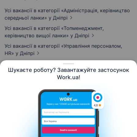
Усі вакансії в категорії «Адмiнiстрацiя, керівництво
середньої ланки»
у Дніпрі
Усі вакансії в категорії «Топменеджмент,
керівництво вищої ланки»
у Дніпрі
Усі вакансії в категорії «Управління персоналом,
HR»
у Дніпрі
Шукаєте роботу? Завантажуйте застосунок
Work.ua!
Українська
Ресурси
Контакти
Про нас
Кар’єра