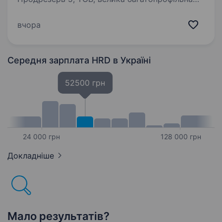
компанія з активним розвитком у різних
сферах: мережа їдалень і ресторанів, власне
вчора
харчове та електротехнічне виробництво,
аптеки, агро-напрямки, ремонтні…
Середня зарплата HRD
в Україні
52500 грн
24 000 грн
128 000 грн
Докладніше
Мало результатів?