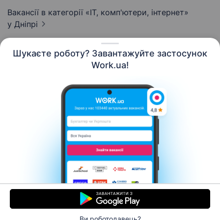
Вакансії в категорії «IT, комп'ютери, інтернет»
у Дніпрі
Шукаєте роботу? Завантажуйте застосунок
Work.ua!
Українська
Ресурси
Контакти
Про нас
Кар’єра
Новини Work.ua
Допомога
Умови використання
Роботодавцю
Ви роботодавець?