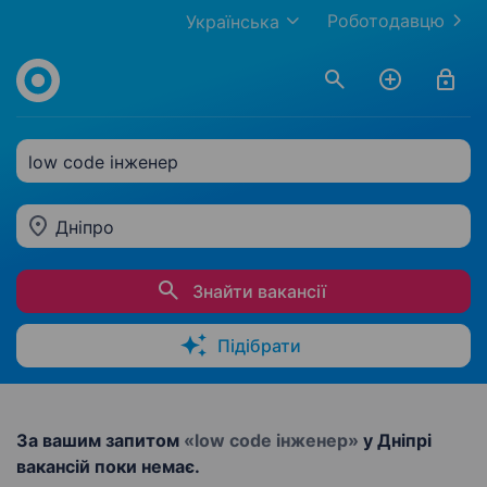
Роботодавцю
Українська
low code інженер
Дніпро
Знайти вакансії
Підібрати
За вашим запитом
«low code інженер»
у Дніпрі
вакансій поки немає.