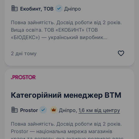
Екобинт, ТОВ
Дніпро
Повна зайнятість. Досвід роботи від 2 років.
Вища освіта. ТОВ «ЕКОБИНТ» (ТОВ
«БІОДЕКС») — український виробник
медичних виробів та товарів гігієни, який
активно розвиває власні бренди та створює
2 дні тому
нові продуктові категорії. Ми шукаємо
спеціаліста на нове направлення — вологі…
Категорійний менеджер ВТМ
Prostor
Дніпро,
1,6 км від центру
Повна зайнятість. Досвід роботи від 2 років.
Prostor — національна мережа магазинів
краси та догляду, яка активно розвиває власні