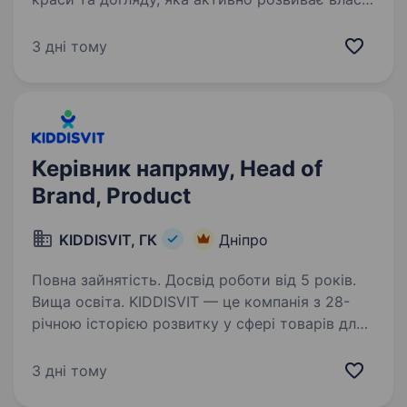
торгові марки, запрошує до команди
Менеджера ВТМ. Основні обов’язки: Аналіз
3 дні тому
товарних категорій та ринкових трендів
з метою виявлення…
Керівник напряму, Head of
Brand, Product
KIDDISVIT, ГК
Дніпро
Повна зайнятість. Досвід роботи від 5 років.
Вища освіта. KIDDISVIT — це компанія з 28-
річною історією розвитку у сфері товарів для
дітей. Ми розпочали свій шлях у 1997 році
й сьогодні є лідером серед постачальників у
3 дні тому
цій сфері. Наша місія — втілювати дитячі мрії