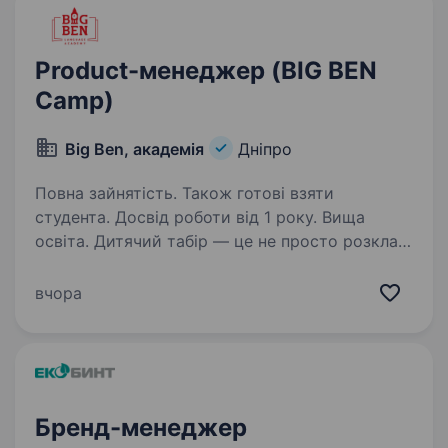
Product-менеджер (BIG BEN
Camp)
Big Ben, академія
Дніпро
Повна зайнятість. Також готові взяти
студента. Досвід роботи від 1 року. Вища
освіта. Дитячий табір — це не просто розклад
і активності. Це продукт, який має бути
цікавим дітям, зрозумілим батькам і сильним
вчора
у продажі. BIG BEN Camp працює вже понад 9
років. У нас є постійні клієнти, які
повертаються…
Бренд-менеджер