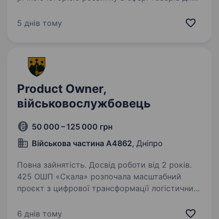
дітей. Ми розпочали свій шлях у 1997 році
й сьогодні є лідером серед постачальників у
5 днів тому
цій сфері. Наша місія — втілювати дитячі мрії
у будь-якому…
Product Owner,
військовослужбовець
50 000 – 125 000 грн
Військова частина А4862
, Дніпро
Повна зайнятість. Досвід роботи від 2 років.
425 ОШП «Скала» розпочала масштабний
проєкт з цифрової трансформації логістичних
процесів. Мета — створити гнучку, прозору
та ефективну систему управління військової
6 днів тому