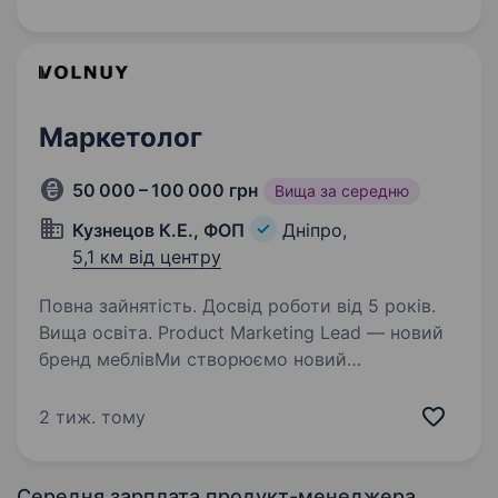
логістики. Наразі формується команда, яка
реалізуватиме…
Маркетолог
50 000 – 100 000 грн
Вища за середню
Кузнецов К.Е., ФОП
Дніпро,
5,1 км від центру
Повна зайнятість. Досвід роботи від 5 років.
Вища освіта. Product Marketing Lead — новий
бренд меблівМи створюємо новий
український бренд меблів і обладнання для
життя . Перший напрям — комплексні outdoor-
2 тиж. тому
простори: вуличні кухні, обідні столи, лави,
зони відпочинку та…
Середня зарплата продукт-менеджера