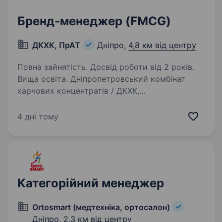
Бренд-менеджер (FMCG)
ДКХК, ПрАТ
Дніпро,
4,8 км від центру
Повна зайнятість. Досвід роботи від 2 років.
Вища освіта. Дніпропетровський комбінат
харчових концентратів / ДКХК,
ПАОДніпровулиця Зимових Походів, 1р-н.
Самарський Крупна виробнича компанія —
4 дні тому
Дніпровський комбінат харчових концентратів,
ТМ «Золоте Зерно», запрошує до співпраці…
Категорійний менеджер
Ortosmart (медтехніка, ортосалон)
Дніпро,
2,3 км від центру