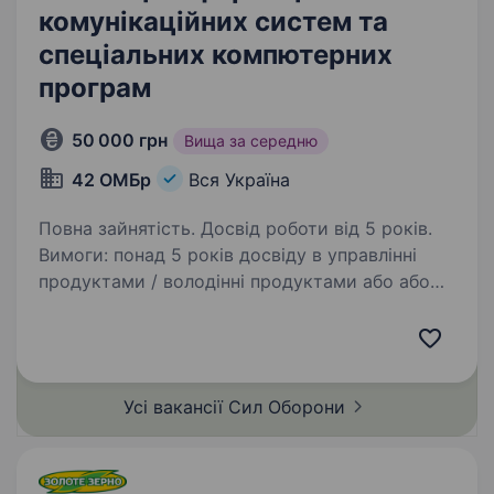
комунікаційних систем та
спеціальних компютерних
програм
50 000 грн
Вища за середню
42 ОМБр
Вся Україна
Повна зайнятість. Досвід роботи від 5 років.
Вимоги: понад 5 років досвіду в управлінні
продуктами / володінні продуктами або або
суміжний військовий / цивільний досвід
у сфері IT, автоматизації, цифровізації, досвід
участі в проєктах впровадження
та супроводження…
Усі вакансії Сил
Оборони