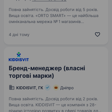
Повна зайнятість. Досвід роботи від 5 років.
Вища освіта. «ORTO SMART» — це найбільша
омніканальна мережа № 1 магазинів
медтехніки та ортопедичної продукції
в Україні. Ми надаємо професійну допомогу в
4 дні тому
підборі засобів ортопедії, медтехніки, товарів
реабілітації та товарів…
Бренд-менеджер (власні
торгові марки)
KIDDISVIT, ГК
Дніпро
Повна зайнятість. Досвід роботи від 2 років.
Вища освіта. KIDDISVIT — це компанія з 28-
річною історією розвитку в сфері товарів для