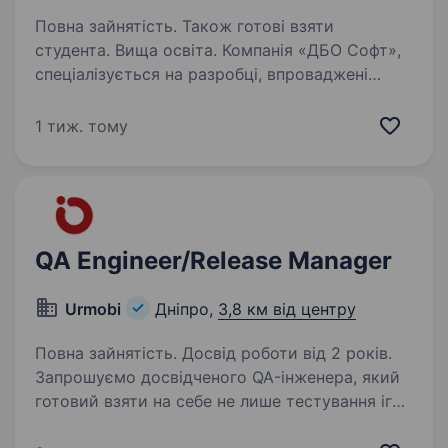
Повна зайнятість. Також готові взяти
студента. Вища освіта. Компанія «ДБО Софт»,
спеціалізується на разробці, впроваджені
та супроводі програмних рішень для
електронного банкінгу запрошуємо на роботу:
1 тиж. тому
Вимоги до кандидата : вища освіта у сфері
комп’ютерних технологій;…
QA Engineer/Release Manager
Urmobi
Дніпро,
3,8 км від центру
Повна зайнятість. Досвід роботи від 2 років.
Запрошуємо досвідченого QA-інженера, який
готовий взяти на себе не лише тестування ігор
для мобільних пристроїв, а й управління