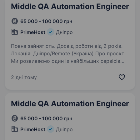
Middle QA Automation Engineer
65 000 – 100 000 грн
PrimeHost
Дніпро
Повна зайнятість. Досвід роботи від 2 років.
Локація: Дніпро/Remote (Україна) Про проєкт
Ми розвиваємо один із найбільших сервісів
реєстрації доменних імен, який забезпечує
стабільну роботу сотень тисяч доменів
2 дні тому
у понад 450 доменних зонах по всьому світу.
Для…
Middle QA Automation Engineer
65 000 – 100 000 грн
PrimeHost
Дніпро