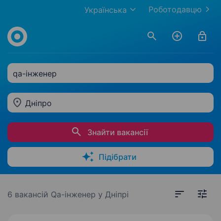
Роботодавцю
Українська
qa-інженер
Дніпро
Знайти вакансії
Підібрати
6 вакансій
Qa-інженер у Дніпрі