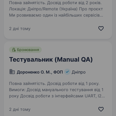
Повна зайнятість. Досвід роботи від 2 років.
Локація: Дніпро/Remote (Україна) Про проєкт
Ми розвиваємо один із найбільших сервісів
реєстрації доменних імен, який забезпечує
стабільну роботу сотень тисяч доменів
2 дні тому
у понад 450 доменних зонах по всьому світу.
Для…
Бронювання
Тестувальник (Manual QA)
Дороненко О. М., ФОП
Дніпро
Повна зайнятість. Досвід роботи від 1 року.
Вимоги: Досвід мануального тестування від 1
року Досвід роботи з інтерфейсами UART, I2C,
CA Готовність до full-time Відмінні знання
теорії тестування; Досвід роботи з вимогами
2 дні тому
та ТЗ; Хороші аналітичні…