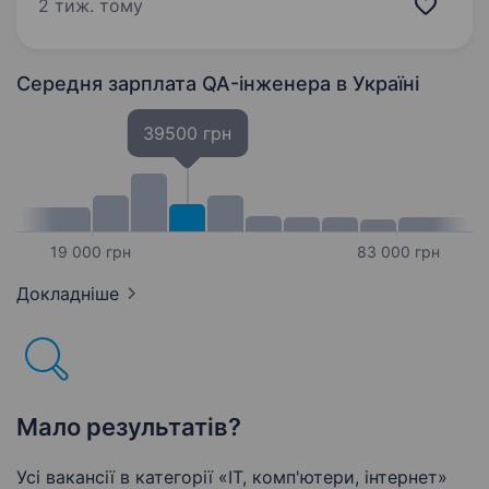
процесом релізів та комунікацію із
2 тиж. тому
зовнішньою командою. Ми шукаємо
спеціаліста, який…
Середня зарплата QA-інженера
в Україні
39500 грн
19 000 грн
83 000 грн
Докладніше
Мало результатів?
Усі вакансії в категорії «IT, комп'ютери, інтернет»