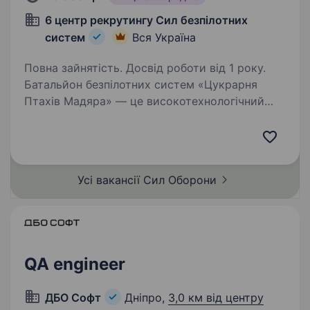
6 центр рекрутингу Сил безпілотних
систем
Вся Україна
Повна зайнятість. Досвід роботи від 1 року.
Батальйон безпілотних систем «Цукрарня
Птахів Мадяра» — це високотехнологічний
батальйон у складі 414 окремої бригади
безпілотних систем «Птахи Мадяра», який
спеціалізується на забезпеченні підрозділів
СБС ефективними…
Усі вакансії Сил
Оборони
QA engineer
ДБО Софт
Дніпро,
3,0 км від центру