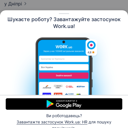
у Дніпрі
Шукаєте роботу? Завантажуйте застосунок
Work.ua!
Українська
Ресурси
Контакти
Про нас
Кар’єра
Новини Work.ua
Допомога
Умови використання
Роботодавцю
Ви роботодавець?
© 2006–2026 Work.ua. Сервіс пошуку роботи №1 в
Завантажте застосунок Work.ua: HR
для пошуку
Україні.