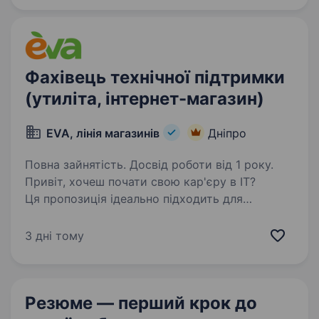
Фахівець технічної підтримки
(утиліта, інтернет-магазин)
EVA, лінія магазинів
Дніпро
Повна зайнятість. Досвід роботи від 1 року.
Привіт, хочеш почати свою кар'єру в IT?
Ця пропозиція ідеально підходить для
розвитку професійних навичок та зростання.
Відкриваємо пошук на посаду фахівця
3 дні тому
з впровадження програмного забезпечення та
підтримки користувачів…
Резюме — перший крок
до