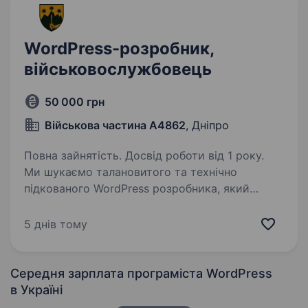
WordPress-розробник,
військовослужбовець
50 000 грн
Військова частина А4862
, Дніпро
Повна зайнятість. Досвід роботи від 1 року.
Ми шукаємо талановитого та технічно
підкованого WordPress розробника, який
приєднається до нашої команди для
створення сучасних, швидких
5 днів тому
та функціональних вебсайтів. Якщо ви вмієте
перетворювати дизайн із Figma…
Середня зарплата програміста WordPress
в Україні