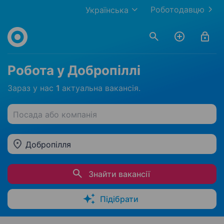
Роботодавцю
Українська
Робота у Добропіллі
Зараз у нас
1
актуальна вакансія.
Посада або компанія
Добропілля
Знайти вакансії
Підібрати