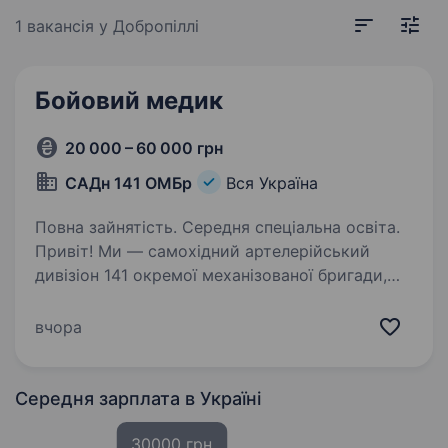
1 вакансія
у Добропіллі
Бойовий медик
20 000 – 60 000 грн
САДн 141 ОМБр
Вся Україна
Повна зайнятість. Середня спеціальна освіта.
Привіт! Ми — самохідний артелерійський
дивізіон 141 окремої механізованої бригади,
молодий, але вже ефективний підрозділ, який
бореться за мир і безпеку України. Наше
вчора
головне завдання — захищати наших людей і
країну,…
Середня зарплата
в Україні
30000 грн