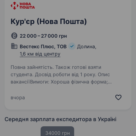
Кур'єр (Нова Пошта)
22 000 – 27 000 грн
Вестекс Плюс, ТОВ
Долина,
1,6 км від центру
Повна зайнятість. Також готові взяти
студента. Досвід роботи від 1 року. Опис
вакансіїВимоги: Хороша фізична форма;
дисциплінованість, відповідальність,
порядність; бажання працювати водійське
вчора
посвідчення кат.В хороше знання району.
Умови роботи: Повна зайнятість Обов’язки:…
Середня зарплата експедитора
в Україні
34000 грн