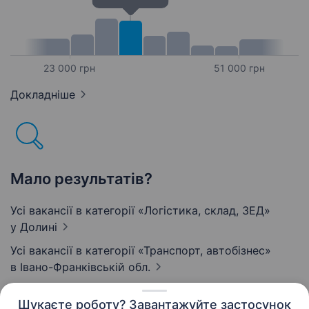
23 000 грн
51 000 грн
Докладніше
Мало результатів?
Усі вакансії в категорії «Логістика, склад, ЗЕД»
у Долині
Усі вакансії в категорії «Транспорт, автобізнес»
в Івано-Франківській обл.
Шукаєте роботу? Завантажуйте застосунок