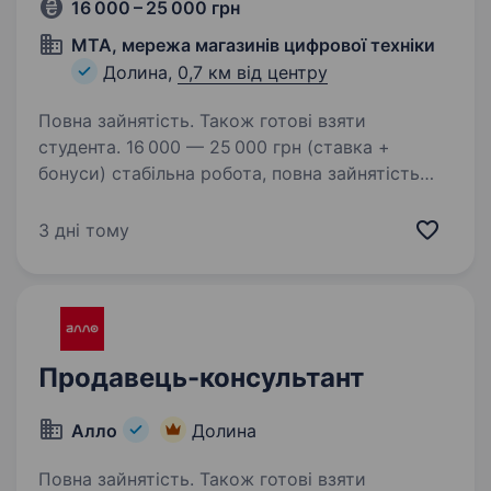
16 000 – 25 000 грн
MTA, мережа магазинів цифрової техніки
Долина,
0,7 км від центру
Повна зайнятість. Також готові взяти
студента. 16 000 — 25 000 грн (ставка +
бонуси) стабільна робота, повна зайнятість
беремо без досвіду Робота з 18 років (не
підробіток) Що потрібно: бажання працювати
3 дні тому
з людьми відповідальність готовність
навчатись…
Продавець-консультант
Алло
Долина
Повна зайнятість. Також готові взяти