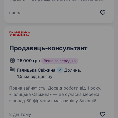
краси та здоров’я! Чому Watsons? Частина
великої сім'ї A.S. Watson Group: найбільшої
вчора
у світі мережі роздрібної торгівлі продукцією
для краси…
Продавець-консультант
25 000 грн
Вища за середню
Галицька Свіжина
Долина,
1,5 км від центру
Повна зайнятість. Досвід роботи від 1 року.
«Галицька Свіжина» — це сучасна мережа
з понад 60 фірмових магазинів у Західній
Україні. Ми дбаємо про чистоту, порядок і
комфорт у кожному магазині, адже важливо,
2 дні тому