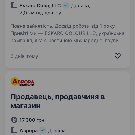
Eskaro Color, LLC
Долина,
2,0 км від центру
Повна зайнятість. Досвід роботи від 1 року.
Привіт! Ми — ESKARO COLOUR LLC, українська
компанія, яка є частиною міжнародної групи
ESKARO. Наша місія — наповнити життя
кольорами природи, допомагаючи людям
6 днів тому
створювати затишок і красу у своїх домівках
та робочих…
Продавець, продавчиня в
магазин
17 300 грн
Аврора
Долина