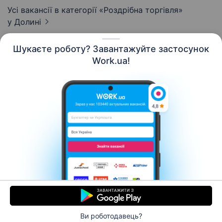
Усі вакансії в категорії «Роздрібна торгівля»
у Долині
Шукаєте роботу? Завантажуйте застосунок
Work.ua!
Українська
Ресурси
Контакти
Про нас
Кар’єра
Новини Work.ua
Допомога
Умови використання
Роботодавцю
Ви роботодавець?