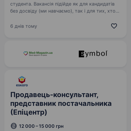
студента. Вакансія підійде як для кандидатів
без досвіду (ми навчаємо), так і для тих, хто
вже працював в продажах — у такому
випадку ви зможете швидше адаптуватись і
6 днів тому
впливати на свій дохід. Чому варто розглянути
цю вакансію:…
Продавець-консультант,
представник постачальника
(Епіцентр)
12 000 – 15 000 грн