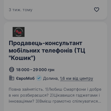
та гаджетів «Комп'ютерний Всесвіт».
Ми працюємо на ринку понад 20 років. Де ми?
3 тиж. тому
Понад 70 магазинів на території України +
інтернет…
Продавець-консультант
мобільних телефонів (ТЦ
"Кошик")
18 000 – 29 000 грн
ЄвроМоб
Долина,
1,6 км від центру
Повна зайнятість. 1)Любиш Смартфони і добре
в них розбираєшся? 2)Цікавишся гаджетами і
інноваціями? 3)Вмієш грамотно спілкуватися
з клієнтами і вирішувати їх питання? 4)Швидко