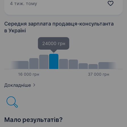
вчишся? 5)Налаштований стабільно заробляти
4 тиж. тому
і готовий…
Середня зарплата продавця-консультанта
в Україні
24000 грн
16 000 грн
37 000 грн
Докладніше
Мало результатів?