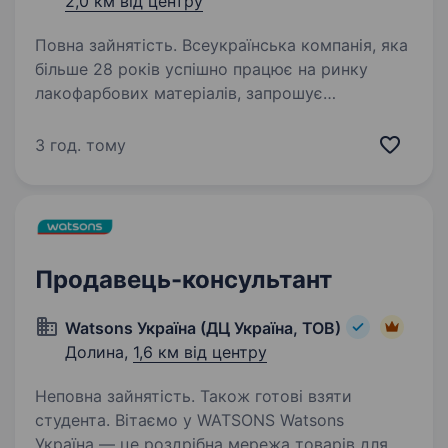
2,0 км від центру
Повна зайнятість. Всеукраїнська компанія, яка
більше 28 років успішно працює на ринку
лакофарбових матеріалів, запрошує
на вакантну посаду представника
постачальника в будівельний гіпермаркет для
3 год. тому
продажу лакофарбових матеріалів…
Продавець-консультант
Watsons Україна (ДЦ Україна, ТОВ)
Долина,
1,6 км від центру
Неповна зайнятість. Також готові взяти
студента. Вітаємо у WATSONS Watsons
Україна — це роздрібна мережа товарів для