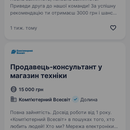
Приведи друга до нашої команди! За успішну
рекомендацію ти отримаєш 3000 грн і шанс
виграти iPhone 17. Запитай деталі у рекрутера!
«Золотий Вік» — Почуття прикрашають!
1 тиж. тому
Ми розуміємось на ювелірних трендах і
завжди…
Продавець-консультант у
магазин техніки
15 000 грн
Комп'ютерний Всесвіт
Долина
Повна зайнятість. Досвід роботи від 1 року.
«Комп'ютерний Всесвіт» в пошуках того, хто
любить людей! Хто ми? Мережа електроніки