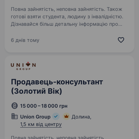
Повна зайнятість, неповна зайнятість. Також
готові взяти студента, людину з інвалідністю.
Дізнавайся більш детальну інформацію про
компанію та відгукуйся на вакансії
за посиланням: robota.avrora.ua
6 днів тому
https://telegram.me/Avrora_HC_bot Запрошуємо
в команду продавця (-чиню) Нам буде класно
працювати…
Продавець-консультант
(Золотий Вік)
15 000 – 18 000 грн
Union Group
Долина,
1,5 км від центру
Повна зайнятість, неповна зайнятість.