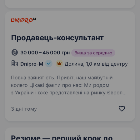
щоб приємно було не лише покупцям,
а й нашим працівникам…
Продавець-консультант
30 000 – 45 000 грн
Вища за середню
Dnipro-M
Долина,
1,0 км від центру
Повна зайнятість. Привіт, наш майбутній
колего Цікаві факти про нас: Ми родом
з України і вже представлені на ринку Європи,
а саме в: Польщі, Чехії, Словаччині, Угорщині
та Іспанії; Мережа фірмових салонів 600+
3 дні тому
Мережа сервісних…
Резюме — перший крок
до