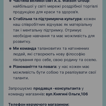
Частина великої сім'ї
A
.
S
.
Watson
Group
:
найбільшої у світі мережі роздрібної торгівлі
продукцією для краси та здоров’я.
Стабільна та підтримуюча культура:
кожен
наш співробітник відчуває як матеріальну
так і ментальну підтримку. Отримує
необхідне навчання та має можливість для
розвитку.
Ми команда
талановитих та натхненних
людей, які створюють нову філософію
піклування про себе, свою родину та оселю.
Різноманіття та повага:
у нас кожен має
можливість бути собою та реалізувати свої
таланти.
Запрошуємо
продавця -консультанта
у
команду магазинів
:
вул.Княгині Ольги,106
Телефон керуючого магазином: