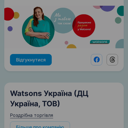
Відгукнутися
Facebook shar
Threads
Watsons Україна (ДЦ
Україна, ТОВ)
Роздрібна торгівля
Більше про компанію