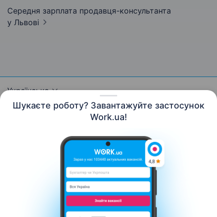
Середня зарплата продавця-консультанта
у Львові
Українська
Шукаєте роботу? Завантажуйте застосунок
Work.ua!
Ресурси
Контакти
Про нас
Кар’єра
Новини Work.ua
Допомога
Умови використання
Роботодавцю