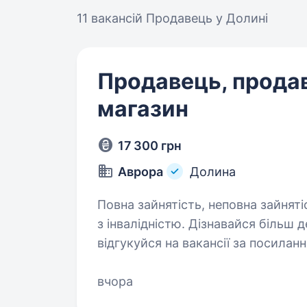
11 вакансій
Продавець у Долині
Продавець, прода
магазин
17 300 грн
Аврора
Долина
Повна зайнятість, неповна зайняті
з інвалідністю. Дізнавайся більш детальну інформацію про компанію та
відгукуйся на вакансії за посиланням: robota.avr
https://telegram.me/Avrora_HC_bot Запрошуємо в команду продавця (-
чиню) Нам буде класно працюват
вчора