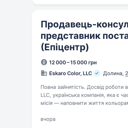
Продавець-консул
представник пост
(Епіцентр)
12 000 – 15 000 грн
Eskaro Color, LLC
Долина,
2
Повна зайнятість. Досвід роботи від 1 року. Привіт! Ми
LLC, українська компанія, яка є 
місія — наповнити життя кольор
створювати затишок і красу у сво
вчора