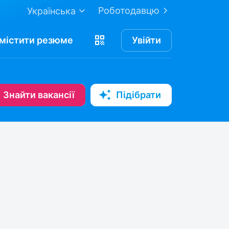
Роботодавцю
Українська
містити
резюме
Увійти
Знайти вакансії
Підібрати