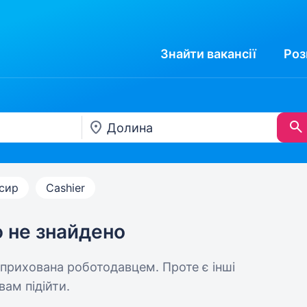
Знайти
вакансії
Роз
сир
Cashier
ю не знайдено
 прихована роботодавцем. Проте є інші
вам підійти.