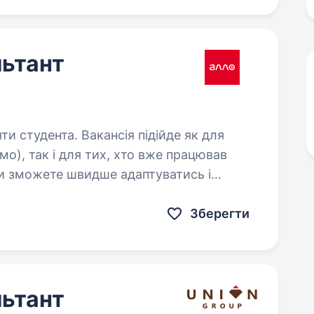
ьтант
ансія підійде як для
мо), так і для тих, хто вже працював
и зможете швидше адаптуватись і
то розглянути цю вакансію:…
Зберегти
ьтант