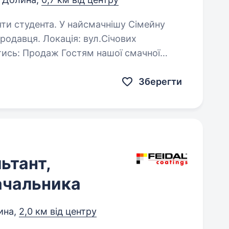
найсмачнішу Сімейну
одавця. Локація: вул.Січових
ї смачної
ки, хліб, хот-дог, гарячі напої,…
Зберегти
ьтант,
ачальника
ина,
2,0 км від центру