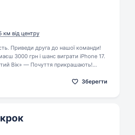
,5 км від центру
команди!
аєш 3000 грн і шанс виграти iPhone 17.
лотий Вік» — Почуття прикрашають!
ндах і завжди…
Зберегти
 крок