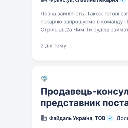
Повна зайнятість. Також готові взяти студента. У 
пекарню запрошуємо в команду Пр
Стрільців,2а Чим Ти будеш займатись: Продаж Гостям нашо
фірмової продукції (круасани, слой
2 дні тому
Продавець-консул
представник пост
Файдаль Україна, ТОВ
Дол