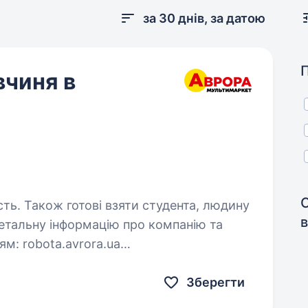
за 30 днів, за датою
вчиня в
сть. Також готові взяти студента, людину
в
ora.ua
и…
Зберегти