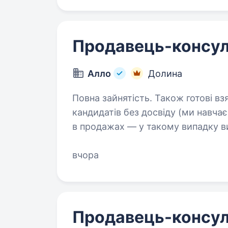
Продавець-консул
Алло
Долина
Повна зайнятість. Також готові взяти студента. Вак
кандидатів без досвіду (ми навчає
в продажах — у такому випадку в
впливати на свій дохід. Чому вар
вчора
Продавець-консул