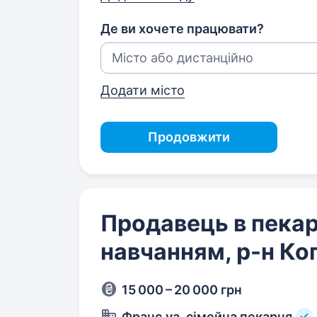
Де ви хочете працювати?
Додати місто
Продовжити
Продавець в пекар
навчанням, р-н Ко
15 000 – 20 000 грн
Франс.уа, сімейна пекарня