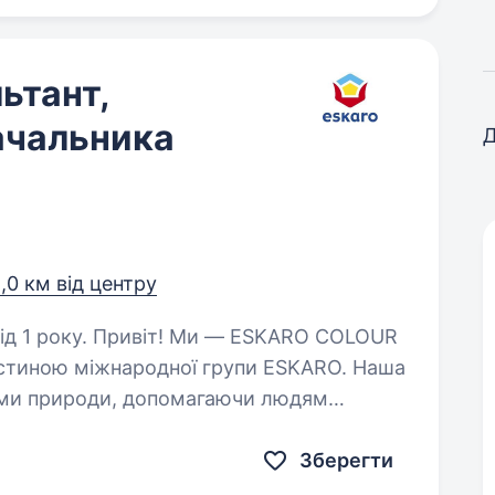
ьтант,
ачальника
Д
,0 км від центру
 — ESKARO COLOUR
частиною міжнародної групи ESKARO. Наша
ами природи, допомагаючи людям
їх домівках та робочих…
Зберегти