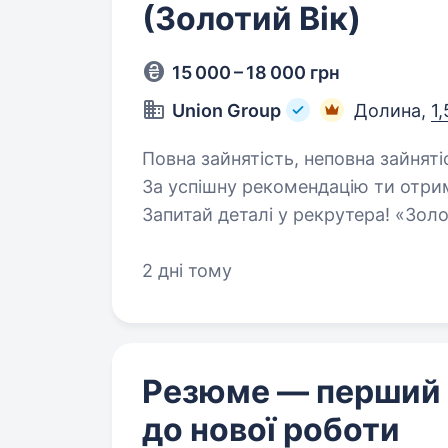
(Золотий Вік)
15 000 – 18 000 грн
Union Group
Долина,
1
Повна зайнятість, неповна зайнятість. Приведи друга до нашої 
За успішну рекомендацію ти отрим
Запитай деталі у рекрутера! «Зо
Ми розуміємось на ювелірних тре
2 дні тому
Резюме — перший
до нової роботи