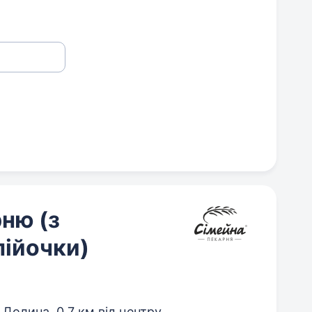
ню (з
пійочки)
Долина,
0,7 км від центру