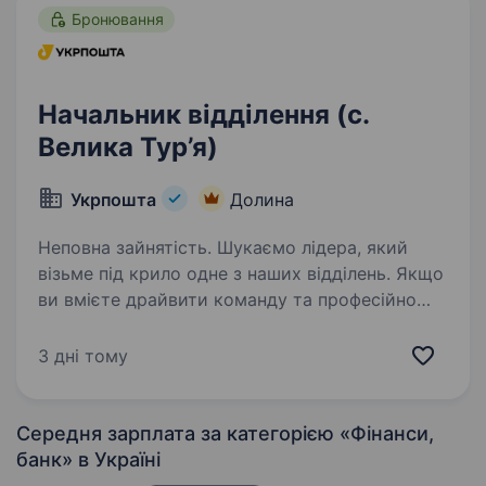
Бронювання
Начальник відділення (с.
Велика Тур’я)
Укрпошта
Долина
Неповна зайнятість. Шукаємо лідера, який
візьме під крило одне з наших відділень. Якщо
ви вмієте драйвити команду та професійно
працювати з клієнтами — ми чекаємо саме
на вас. Ваша роль у команді: Керувати
3 дні тому
роботою відділення та виконувати…
Середня зарплата за категорією «Фінанси,
банк»
в Україні