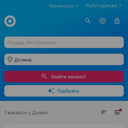
Роботодавцю
Українська
Посада або компанія
Долина
Знайти вакансії
Підібрати
1 вакансія
у Долині