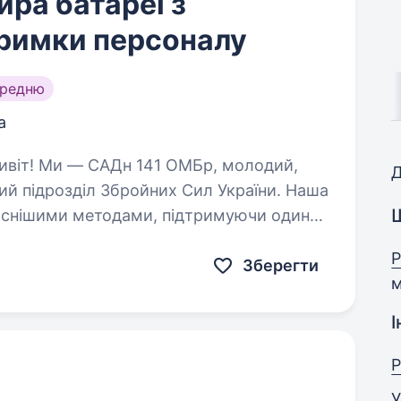
ра батареї з
тримки персоналу
ередню
а
Д
ий підрозділ Збройних Сил України. Наша
часнішими методами, підтримуючи один
Ми прагнемо…
Р
Зберегти
м
І
Р
У