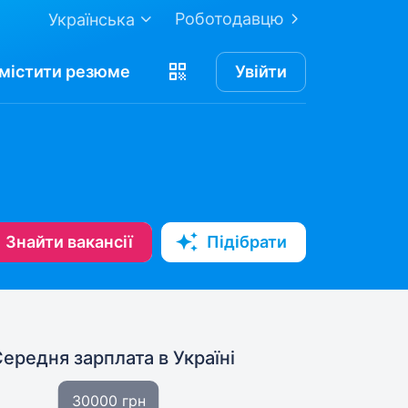
Роботодавцю
Українська
містити
резюме
Увійти
Знайти вакансії
Підібрати
Середня зарплата
в Україні
30000 грн