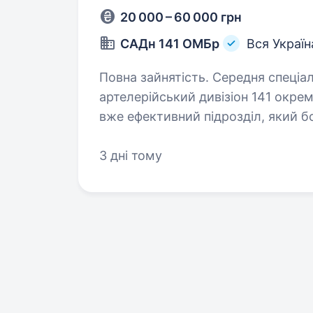
20 000 – 60 000 грн
САДн 141 ОМБр
Вся Україн
Повна зайнятість. Середня спеціальна освіта. Привіт
артелерійський дивізіон 141 окрем
вже ефективний підрозділ, який б
головне завдання — захищати наш
3 дні тому