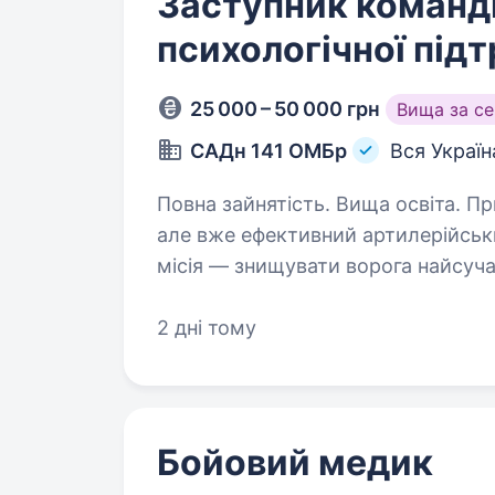
Заступник команди
психологічної під
25 000 – 50 000 грн
Вища за с
САДн 141 ОМБр
Вся Україн
Повна зайнятість. Вища освіта. Привіт! Ми — САДн 141 ОМБр, молодий,
але вже ефективний артилерійськ
місія — знищувати ворога найсу
одного та цінуючи кожне життя. 
2 дні тому
Бойовий медик