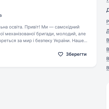
а
Р
! Ми — самохідний
Д
ої механізованої бригади, молодий, але
В
ореться за мир і безпеку України. Наше
их людей і країну,…
В
Зберегти
В
В