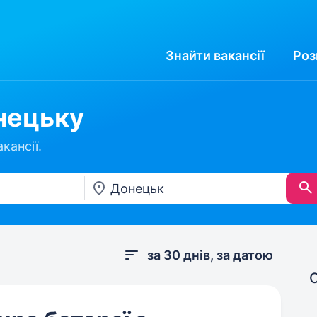
Знайти
вакансії
Роз
нецьку
кансії.
за 30 днів, за датою