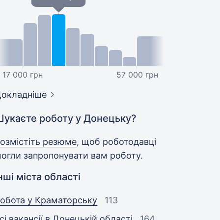
17 000 грн
57 000 грн
окладніше
Шукаєте роботу у Донецьку?
озмістіть резюме
, щоб роботодавці
огли запропонувати вам роботу.
нші міста області
обота у Краматорську
113
сі вакансії в Донецькій області
164