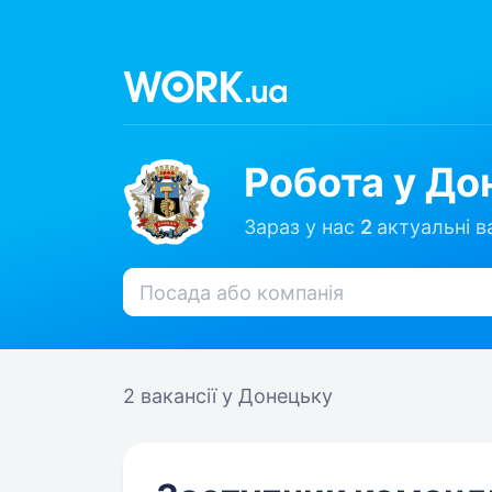
Робота у До
Зараз у нас
2
актуальні ва
2 вакансії
у Донецьку