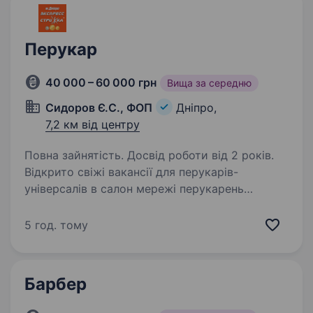
Перукар
40 000 – 60 000 грн
Вища за середню
Сидоров Є.С., ФОП
Дніпро,
7,2 км від центру
Повна зайнятість. Досвід роботи від 2 років.
Відкрито свіжі вакансії для перукарів-
універсалів в салон мережі перукарень
«Експрес стрижка»! Зарплата: від 40000
до 60000 грн Безперебійна робота: усі салони
5 год. тому
обладнані генераторами та автономними
система живлення…
Барбер