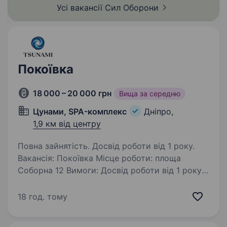
Усі вакансії Сил
Оборони
Покоївка
18 000 – 20 000 грн
Вища за середню
Цунами, SPA-комплекс
Дніпро,
1,9 км від центру
Повна зайнятість. Досвід роботи від 1 року.
Вакансія: Покоївка Місце роботи: площа
Соборна 12 Вимоги: Досвід роботи від 1 року.
Відповідальність, уважність до деталей.
Знання та уміння виконувати різні види
18 год. тому
прибирання. Вміння працювати в команді.…