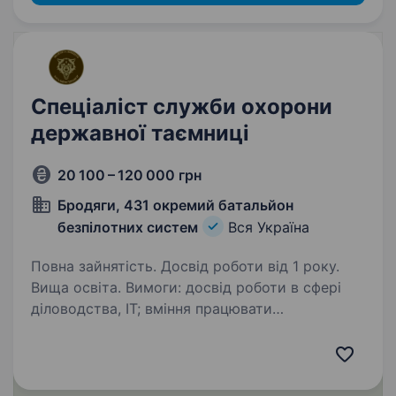
Спеціаліст служби охорони
державної таємниці
20 100 – 120 000 грн
Бродяги, 431 окремий батальйон
безпілотних систем
Вся Україна
Повна зайнятість. Досвід роботи від 1 року.
Вища освіта. Вимоги: досвід роботи в сфері
діловодства, IT; вміння працювати
з конфіденційною інформацією
та дотримуватися встановлених процедур
безпеки; навички роботи з комп’ютером, з ПЗ
MS Office на високому рівні;…