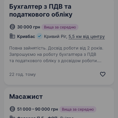
Бухгалтер з ПДВ та
податкового обліку
30 000 грн
Вища за середню
Кривбас
Кривий Ріг,
5,5 км від центру
Повна зайнятість. Досвід роботи від 2 років.
Запрошуємо на роботу бухгалтера з ПДВ
та податкового обліку з досвідом роботи.
Ми шукаємо відповідального
та організованого спеціаліста, який
22 год. тому
забезпечить точність та своєчасність обліку.
Задачі: розрахунок обліку…
Масажист
51 000 – 90 000 грн
Вища за середню