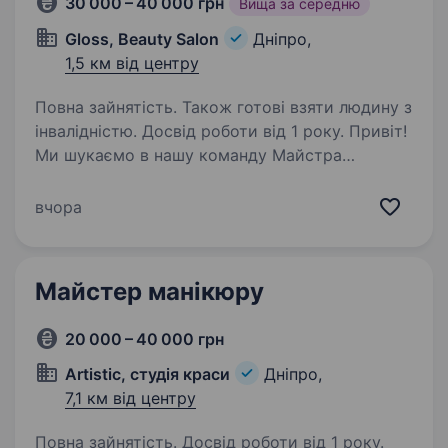
30 000 – 40 000 грн
Вища за середню
Gloss, Beauty Salon
Дніпро,
1,5 км від центру
Повна зайнятість. Також готові взяти людину з
інвалідністю. Досвід роботи від 1 року. Привіт!
Ми шукаємо в нашу команду Майстра
Нігтьового Сервісу! Чим ти будеш займатись?
Розвиватись Ми беремо на себе все, від тебе
вчора
лише гарний настрій та бажання працювати!
Який наш ідеальний кандидат? Той,…
Майстер манікюру
20 000 – 40 000 грн
Artistic, студія краси
Дніпро,
7,1 км від центру
Повна зайнятість. Досвід роботи від 1 року.