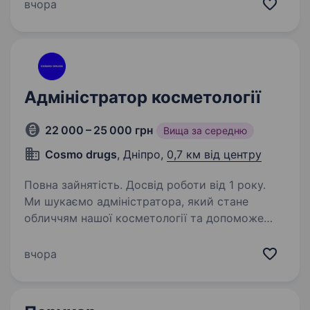
Перемога Студія «Luna Ester» шукає в свою
вчора
команду тренерів для роботи в жіночній студії.
Ми пропонуємо різноманітні заняття,…
Адміністратор косметології
22 000 – 25 000 грн
Вища за середню
Cosmo drugs
, Дніпро,
0,7 км від центру
Повна зайнятість. Досвід роботи від 1 року.
Ми шукаємо адміністратора, який стане
обличчям нашої косметології та допоможе
створювати для кожного клієнта бездоганний
сервіс. Що потрібно робити: зустрічати
вчора
клієнтів та створювати теплу, комфортну
атмосферу;…