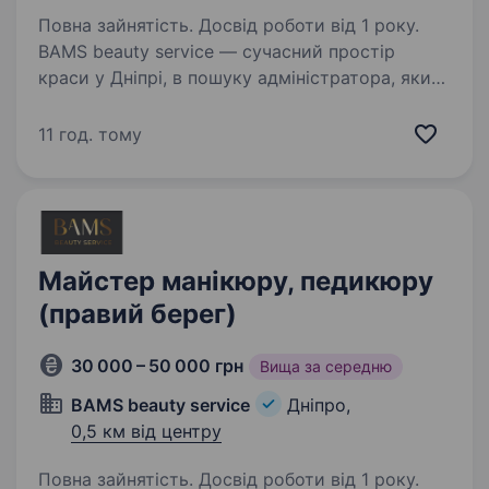
Повна зайнятість. Досвід роботи від 1 року.
BAMS beauty service — сучасний простір
краси у Дніпрі, в пошуку адміністратора, який
любить спілкування з людьми, вміє
організовувати процеси та хоче розвиватися
11 год. тому
разом із нами. Що потрібно робити: зустрічати
гостей…
Майстер манікюру, педикюру
(правий берег)
30 000 – 50 000 грн
Вища за середню
BAMS beauty service
Дніпро,
0,5 км від центру
Повна зайнятість. Досвід роботи від 1 року.