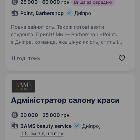
25 000 – 60 000 грн
Вища за середню
Point, Barbershop
Дніпро
Повна зайнятість. Також готові взяти
студента. Привіт! Ми — Barbershop «Point»
з Дніпра, команда, яка цінує якість, стиль і
сервіс. Якщо ти мрієш працювати в атмосфері
професіоналізму та підтримки, хочеш
11 год. тому
розвиватися в сфері барберінгу — запрошуємо
тебе стати…
Адміністратор салону краси
20 000 – 25 000 грн
BAMS beauty service
Дніпро,
0,5 км від центру