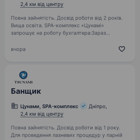
2,4 км від центру
Повна зайнятість. Досвід роботи від 2 років.
Вища освіта. SPA-комплекс «Цунамі»
запрошує на роботу бухгалтера:Зараз
ми шукаємо досвідченого бухгалтера, який
цінує точність, відповідальність та прагне
вчора
працювати у стабільній і дружній компанії. Які
завдання чекають на вас:…
Банщик
Цунами, SPA-комплекс
Дніпро,
2,4 км від центру
Повна зайнятість. Досвід роботи від 1 року.
Для проведення лазневих процедур у парній