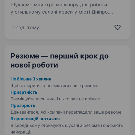
Шукаємо майстра манікюру для роботи
у стильному салоні краси у місті Дніпро.
Гарантуємо повний запис з перших днів
роботи! Надаємо підвищення кваліфікації
11 год. тому
за необхідності та навчання по стандартам
салону.…
Резюме — перший крок
до
нової роботи
Не більше 3 хвилин
Щоб створити та розмістити ваше
резюме.
Приватність
Розміщуйте анонімно, і ніхто вас не впізнає.
Прозорість
Дізнавайтеся, які компанії переглядали ваше резюме.
8 пропозицій щотижня
В середньому отримують шукачі з резюме і обирають
найкращі.