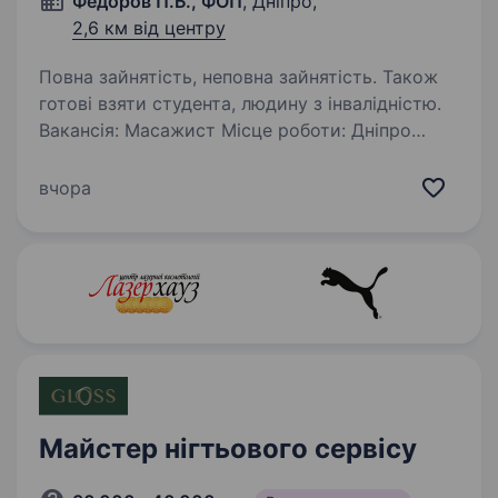
Федоров П.Б., ФОП
, Дніпро,
2,6 км від центру
Повна зайнятість, неповна зайнятість. Також
готові взяти студента, людину з інвалідністю.
Вакансія: Масажист Місце роботи: Дніпро
Компанія: Федоров П.Б., ФОП (Студія краси)
Опис вакансії: Студія краси «Федоров П.Б.»
вчора
шукає енергійного та комунікабельного
масажиста для приєднання до нашої
дружньої…
Майстер нігтьового сервісу