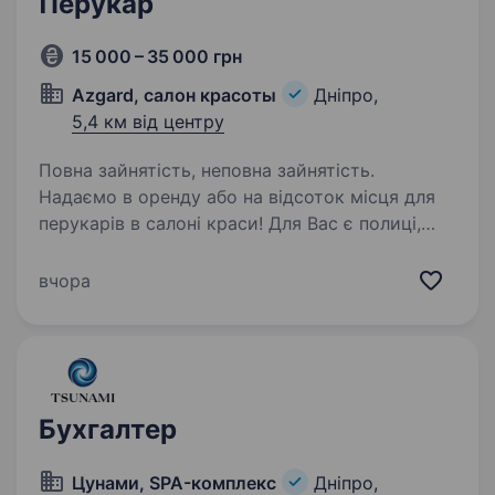
Перукар
15 000 – 35 000 грн
Azgard, салон красоты
Дніпро,
5,4 км від центру
Повна зайнятість, неповна зайнятість.
Надаємо в оренду або на відсоток місця для
перукарів в салоні краси! Для Вас є полиці,
тумби, столи, візки, мийки, стерилізація.
Вашим гостям і Вам надається чай, кава,
вчора
питна вода, WI-FI, плазмове TV, зал
очікування…
Бухгалтер
Цунами, SPA-комплекс
Дніпро,