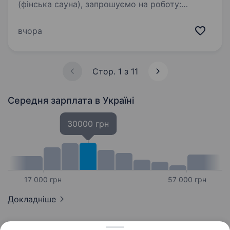
(фінська сауна), запрошуємо на роботу:
з досвідом роботи або з навчанням, хлопця
з гарною фізичною витривалістю на повну
вчора
зайнятість (графік позмінний). ЗП —…
Стор. 1 з 11
Середня зарплата
в Україні
30000 грн
17 000 грн
57 000 грн
Докладніше