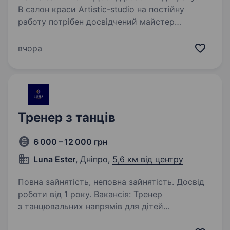
В салон краси Artistic-studio на постійну
работу потрібен досвідчений майстер
манікюру.Графік роботи 2/2 або 3/3
(обговорюється і інші варіанти) з 9:00—20:00.
вчора
Вимоги: Виповнення манікюру в комбі/
апаратной техніці…
Тренер з танців
6 000 – 12 000 грн
Luna Ester
, Дніпро,
5,6 км від центру
Повна зайнятість, неповна зайнятість. Досвід
роботи від 1 року. Вакансія: Тренер
з танцювальних напрямів для дітей
та дорослих. Місце роботи: Дніпро, р-н