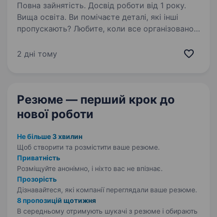
Повна зайнятість. Досвід роботи від 1 року.
Вища освіта. Ви помічаєте деталі, які інші
пропускають? Любите, коли все організовано,
а люди йдуть із посмішкою? Тоді,
можливо,ми шукаємо саме Вас.
2 дні тому
Стоматологічна Компанія «РОМА» шукає
сервіс-менеджера — людину, яка вміє
створювати…
Резюме — перший крок
до
нової роботи
Не більше 3 хвилин
Щоб створити та розмістити ваше
резюме.
Приватність
Розміщуйте анонімно, і ніхто вас не впізнає.
Прозорість
Дізнавайтеся, які компанії переглядали ваше резюме.
8 пропозицій щотижня
В середньому отримують шукачі з резюме і обирають