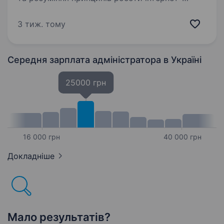
маркетингу; вміння працювати з базами даних
(CRM); комунікабельність, бажання
3 тиж. тому
розвиватися та вдосконалюватися, висока…
Середня зарплата адміністратора
в Україні
25000 грн
16 000 грн
40 000 грн
Докладніше
Мало результатів?