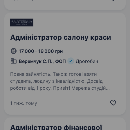
і продажем звуко-, шумо-, вібро-…
Адміністратор салону краси
17 000 – 19 000 грн
Веремчук С.П., ФОП
Дрогобич
Повна зайнятість. Також готові взяти
студента, людину з інвалідністю. Досвід
роботи від 1 року. Привіт! Мережа студій
лазерної епіляції «ANATOMIA» шукає
адміністратора у свою команду!Основні
1 тиж. тому
вимоги: привітність, комунікабельність,
охайний зовнішній вигляд; уважність
до деталей; досвід роботи адміністратором…
Адміністратор фінансової