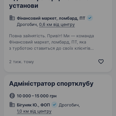
установи
Фінансовий маркет, ломбард, ПТ
Дрогобич,
0,6 км від центру
Повна зайнятість. Привіт! Ми — команда
Фінансовий маркет, ломбард, ПТ, яка
з турботою ставиться до своїх клієнтів
та прагне розвиватися у сфері фінансових
послуг. Запрошуємо приєднатися до нас
2 тиж. тому
на позицію Експерт оцінювач в ломбард…
Адміністратор спортклубу
10 000 – 15 000 грн
Бігуняк Ю., ФОП
Дрогобич,
1,0 км від центру