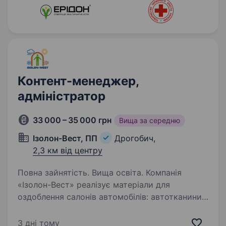
Контент-менеджер,
адміністратор
33 000 – 35 000 грн
Вища за середню
Ізолон-Вест, ПП
Дрогобич,
2,3 км від центру
Повна зайнятість. Вища освіта. Компанія
«Ізолон-Вест» реалізує матеріали для
оздоблення салонів автомобілів: автотканини,
шкірозамінники, спеціалізовані клеї та супутню
продукцію, а також займається виробництвом
3 дні тому