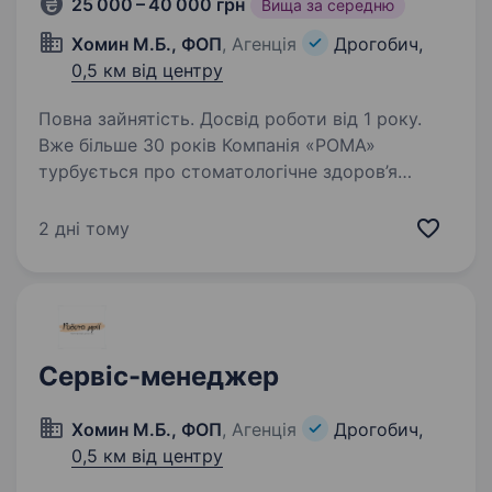
25 000 – 40 000 грн
Вища за середню
Хомин М.Б., ФОП
, Агенція
Дрогобич,
0,5 км від центру
Повна зайнятість. Досвід роботи від 1 року.
Вже більше 30 років Компанія «РОМА»
турбується про стоматологічне здоров’я
людей, даруючи їм впевненість у собі. Ми
сімейний-бренд, де кожен почуває себе
2 дні тому
як вдома. Це має стосунок до пацієнтів
та усієї команди працівників…
Сервіс-менеджер
Хомин М.Б., ФОП
, Агенція
Дрогобич,
0,5 км від центру