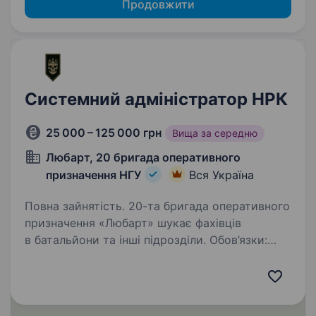
Продовжити
Системний адміністратор НРК
25 000 – 125 000 грн
Вища за середню
Любарт, 20 бригада оперативного
призначення НГУ
Вся Україна
Повна зайнятість. 20-та бригада оперативного
призначення «Любарт» шукає фахівців
в батальйони та інші підрозділи. Обов’язки:
Налаштування НРК (наборів радіоканалів /
мережевого робочого комплексу — якщо
треба, уточню формулювання);…