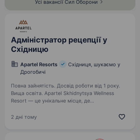
Усі вакансії Сил
Оборони
Адміністратор рецепції у
Східницю
Apartel Resorts
Східниця, шукаємо у
Дрогобичі
Повна зайнятість. Досвід роботи від 1 року.
Вища освіта. Apartel Skhidnytsya Wellness
Resort — це унікальне місце, де
відновлювальна енергія природи поєднується
з найсучаснішими медичними та естетичними
2 дні тому
практиками. Ми прагнемо забезпечити наших
гостей комфортом, турботою…