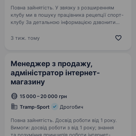
Повна зайнятість. У звязку з розширенням
клубу ми в пошуку працівника рецепції спорт-
клубу За детальною інформацією дзвонити
+380 (67) 314 29 30 Компанія «Grand» —
це сучасний спортивний клуб, який надає
3 тиж. тому
широкий спектр послуг для…
Менеджер з продажу,
адміністратор інтернет-
магазину
15 000 – 20 000 грн
Tramp-Sport
Дрогобич
Повна зайнятість. Досвід роботи від 1 року.
Вимоги: досвід роботи з від 1 року; знання
та розуміння принципів роботи інтернет-