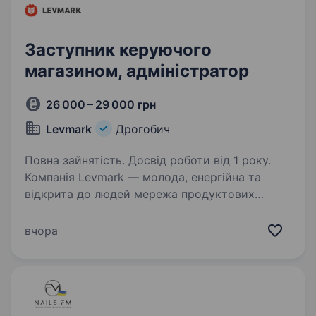
Заступник керуючого
магазином, адміністратор
26 000 – 29 000 грн
Levmark
Дрогобич
Повна зайнятість. Досвід роботи від 1 року.
Компанія Levmark — молода, енергійна та
відкрита до людей мережа продуктових
магазинів, що стрімко розвивається.
Ми працюємо з 2017 року, вже об'єднали
вчора
у команді понад 500 працівників та відкрили
більше ніж 30 магазинів…