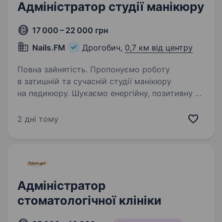
Адміністратор студії манікюру
17 000 – 22 000 грн
Nails.FM
Дрогобич,
0,7 км від центру
Повна зайнятість. Пропонуємо роботу
в затишній та сучасній студії манікюру
на педикюру. Шукаємо енергійну, позитивну та
відповідальну дівчину на посаду
адміністратора. Ми молода команда, яка
2 дні тому
постійно розвивається, росте та працює…
Адміністратор
стоматологічної клініки