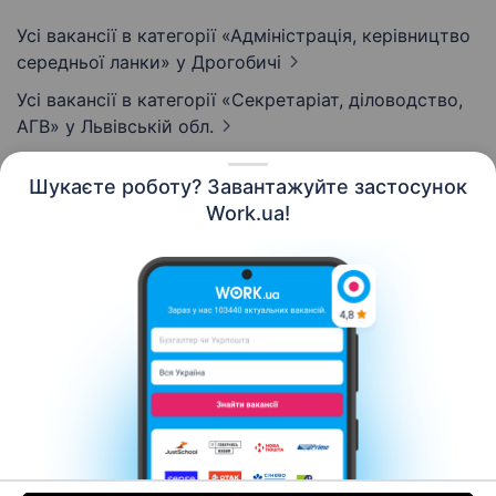
Усі вакансії в категорії «Адмiнiстрацiя, керівництво
середньої ланки»
у Дрогобичі
Усі вакансії в категорії «Секретаріат, діловодство,
АГВ»
у Львівській обл.
Шукаєте роботу? Завантажуйте застосунок
Work.ua!
Українська
Ресурси
Контакти
Про нас
Кар’єра
Новини Work.ua
Допомога
Умови використання