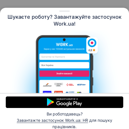
Шукаєте роботу? Завантажуйте застосунок
Work.ua!
Українська
Ресурси
Контакти
Про нас
Кар’єра
Новини Work.ua
Допомога
Умови використання
Роботодавцю
Ви роботодавець?
© 2006–2026 Work.ua. Сервіс пошуку роботи №1 в
Завантажте застосунок Work.ua: HR
для пошуку
Україні.
працівників.