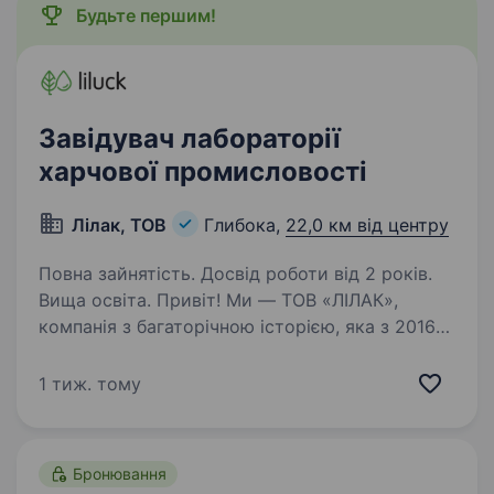
Будьте першим!
Завідувач лабораторії
харчової промисловості
Лілак, ТОВ
Глибока,
22,0 км від центру
Повна зайнятість. Досвід роботи від 2 років.
Вища освіта. Привіт! Ми — ТОВ «ЛІЛАК»,
компанія з багаторічною історією, яка з 2016
року виробляє якісні та екологічно чисті соки
і консервацію. Наші продукти під брендами
1 тиж. тому
ГЛИБКОН і SPRІNG DROPS відомі не лише
в Україні, а й…
Бронювання