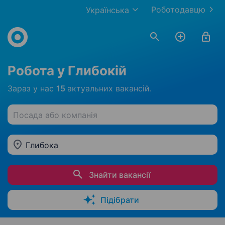
Роботодавцю
Українська
Робота у Глибокій
Зараз у нас
15
актуальних вакансій.
Посада або компанія
Глибока
Знайти вакансії
Підібрати