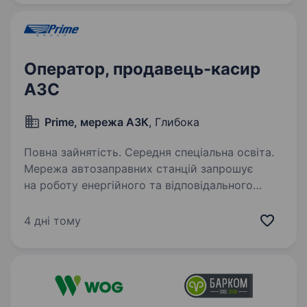
наставники…
Оператор, продавець-касир
АЗС
Prime, мережа АЗК
, Глибока
Повна зайнятість. Середня спеціальна освіта.
Мережа автозаправних станцій запрошує
на роботу енергійного та відповідального
оператора АЗС. Стань частиною нашої
команди, де ти зможеш втілити свої ідеї
4 дні тому
в життя та розвиватися разом з нами. Ти —
саме той, кого…