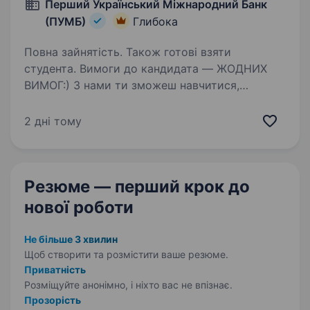
Перший Український Міжнародний Банк
(ПУМБ)
Глибока
Повна зайнятість. Також готові взяти
студента. Вимоги до кандидата — ЖОДНИХ
ВИМОГ:) З нами ти зможеш навчитися,
розкрити свій потенціал, рости кар'єрно
та впливати на свій дохід. Чому варто обрати
2 дні тому
ПУМБ? Найкращі бізнес-тренери навчать тебе
з «0», наставники…
Резюме — перший крок
до
нової роботи
Не більше 3 хвилин
Щоб створити та розмістити ваше
резюме.
Приватність
Розміщуйте анонімно, і ніхто вас не впізнає.
Прозорість