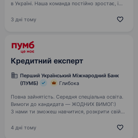
в Україні. Наша команда постійно зростає, і
зараз ми шукаємо «фахівця-оператора» у
м.Глибока (Чернівецька обл.). Хочеш стати
3 дні тому
обличчям Нової пошти та дарувати радість
клієнтам, які…
Кредитний експерт
Перший Український Міжнародний Банк
(ПУМБ)
Глибока
Повна зайнятість. Середня спеціальна освіта.
Вимоги до кандидата — ЖОДНИХ ВИМОГ:)
З нами ти зможеш навчитися, розкрити свій
потенціал, рости кар'єрно та впливати на свій
дохід. Чому варто обрати ПУМБ? Найкращі
4 дні тому
бізнес-тренери навчать тебе з «0»,