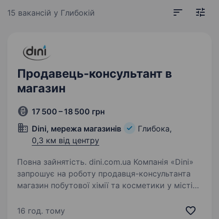
15 вакансій
у Глибокій
Продавець-консультант в
магазин
17 500 – 18 500 грн
Dini, мережа магазинів
Глибока,
0,3 км від центру
Повна зайнятість. dini.com.ua Компанія «Dini»
запрошує на роботу продавця-консультанта
магазин побутової хімії та косметики у місті
Чернівці : Місце розташування магазину с.м.т.
Глибока, вул. Залізнична ,11 Б. Вимоги: Досвід…
16 год. тому