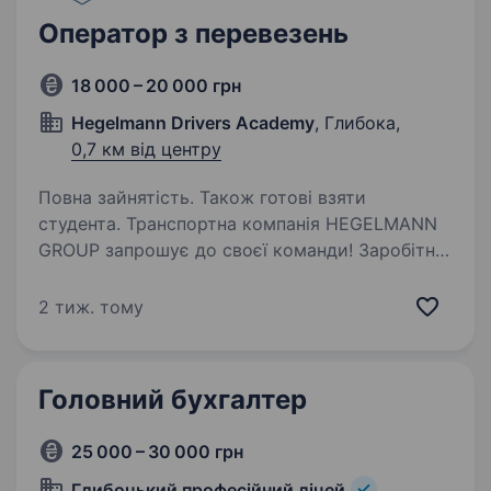
Оператор з перевезень
18 000 – 20 000 грн
Hegelmann Drivers Aсademy
, Глибока,
0,7 км від центру
Повна зайнятість. Також готові взяти
студента. Транспортна компанія HEGELMANN
GROUP запрошує до своєї команди! Заробітна
плата: 18 000−20 000 грн Основні обов’язки:
робота з фактурами; робота в ERP-системі
2 тиж. тому
компанії; комунікація з колегами інших офісів…
Головний бухгалтер
25 000 – 30 000 грн
Глибоцький професійний ліцей