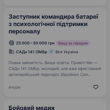
Заступник командира батареї
з психологічної підтримки
персоналу
25 000 – 50 000 грн
Вища за середню
САДн 141 ОМБр
Вся Україна
Повна зайнятість. Вища освіта. Привіт! Ми —
САДн 141 ОМБр, молодий, але вже ефективний
артилерійський підрозділ Збройних Сил
України. Наша місія — знищувати ворога
найсучаснішими методами, підтримуючи один
вчора
одного та цінуючи кожне життя.
Ми прагнемо…
Бойовий медик