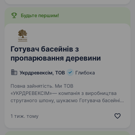
Будьте першим!
Готувач басейнів з
пропарювання деревини
Укрдревексім, ТОВ
Глибока
Повна зайнятість. Ми ТОВ
«УКРДРЕВЕКСІМ»— компанія з виробництва
струганого шпону, шукаємо Готувача басейнів
з пропарювання деревини у селі Димка
Чернівецької області. Що входить до твоїх
1 тиж. тому
обов’язків: приймати колоди деревини для…