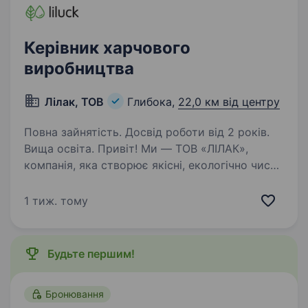
Керівник харчового
виробництва
Лілак, ТОВ
Глибока,
22,0 км від центру
Повна зайнятість. Досвід роботи від 2 років.
Вища освіта. Привіт! Ми — ТОВ «ЛІЛАК»,
компанія, яка створює якісні, екологічно чисті
соки та консервацію. Наша продукція під
брендами ГЛИБКОН і SPRІNG DROPS відома
1 тиж. тому
не лише в Україні, а й у Європі Ми шукаємо
Керівника харчового…
Будьте першим!
Бронювання