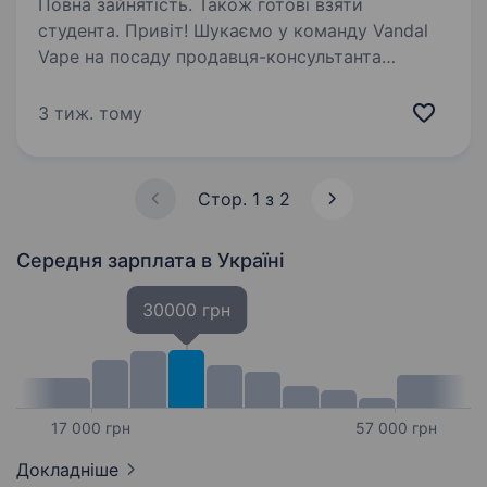
Повна зайнятість. Також готові взяти
студента. Привіт! Шукаємо у команду Vandal
Vape на посаду продавця-консультанта
людину, яка хоче стабільну роботу, живе
спілкування і можливість реально заробляти.
3 тиж. тому
Vandal Vape — це мережа з 150+ магазинів
по Україні, і зараз…
Стор. 1 з 2
Середня зарплата
в Україні
30000 грн
17 000 грн
57 000 грн
Докладніше