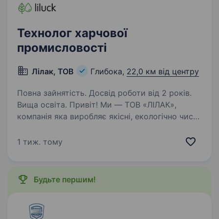
Технолог харчової
промисловості
Лілак, ТОВ
Глибока,
22,0 км від центру
Повна зайнятість. Досвід роботи від 2 років.
Вища освіта. Привіт! Ми — ТОВ «ЛІЛАК»,
компанія яка виробляє якісні, екологічно чисті
соки та овочеву консервацію в скляній тарі
під брендами ГЛИБКОН, SPRІNG DROPS, DIET.
1 тиж. тому
Наша продукція відома не лише в Україні, а й у
Європі…
Будьте першим!