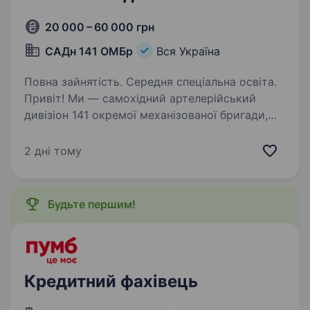
20 000 – 60 000 грн
САДн 141 ОМБр
Вся Україна
Повна зайнятість. Середня спеціальна освіта.
Привіт! Ми — самохідний артелерійський
дивізіон 141 окремої механізованої бригади,
молодий, але вже ефективний підрозділ, який
бореться за мир і безпеку України. Наше
2 дні тому
головне завдання — захищати наших людей і
країну,…
Будьте першим!
Кредитний фахівець