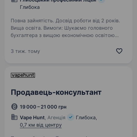
Глибока
Повна зайнятість. Досвід роботи від 2 років.
Вища освіта. Вимоги: Шукаємо головного
бухгалтера з вищою економічною освітою
та досвідом роботи. Необхідні знання
податкового, бухгалтерського та фінансового
3 тиж. тому
законодавства Умови роботи: Офіційне
працевлаштування,…
Продавець-консультант
19 000 – 21 000 грн
Vape Hunt
, Агенція
Глибока,
0,7 км від центру