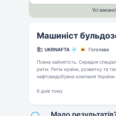
Усі ваканс
Машиніст бульдоз
UKRNAFTA
Гоголеве
Повна зайнятість. Середня спеціальна освіта. UKRNA
ритм. Ритм країни, розвитку та тв
нафтовидобувна компанія України.
700 сучасних автозаправних комп
6 днів тому
Мало результатів