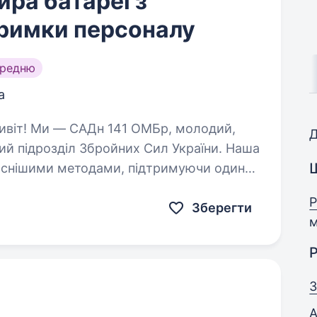
ра батареї з
тримки персоналу
ередню
а
Д
ий підрозділ Збройних Сил України. Наша
часнішими методами, підтримуючи один
Ми прагнемо…
Р
Зберегти
м