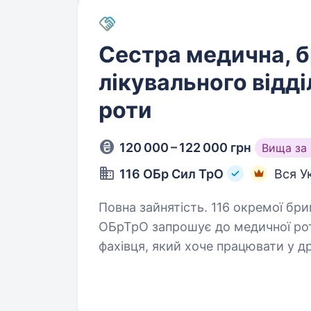
Сестра медична, 
лікувального відд
роти
120 000 – 122 000 грн
Вища за
116 ОБр Сил ТрО
Вся У
Повна зайнятість. 116 окремої бригади територіальної оборони ЗСУ 116
ОБрТрО запрошує до медичної рот
фахівця, який хоче працювати у 
військовослужбовцям отримуват