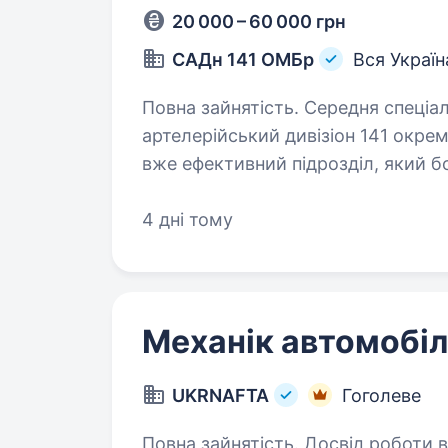
20 000 – 60 000 грн
САДн 141 ОМБр
Вся Україн
Повна зайнятість. Середня спеціальна освіта. Привіт
артелерійський дивізіон 141 окрем
вже ефективний підрозділ, який б
головне завдання — захищати наш
4 дні тому
Механік автомобіл
UKRNAFTA
Гоголеве
Повна зайнятість. Досвід роботи від 2 рокі