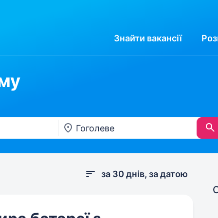
Знайти
вакансії
Роз
ому
за 30 днів, за датою