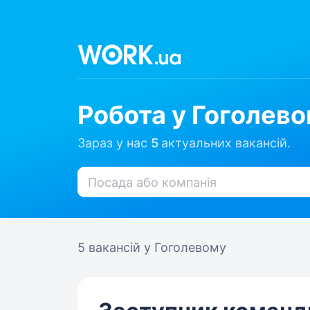
Робота у Гоголев
Зараз у нас
5
актуальних вакансій.
5 вакансій
у Гоголевому