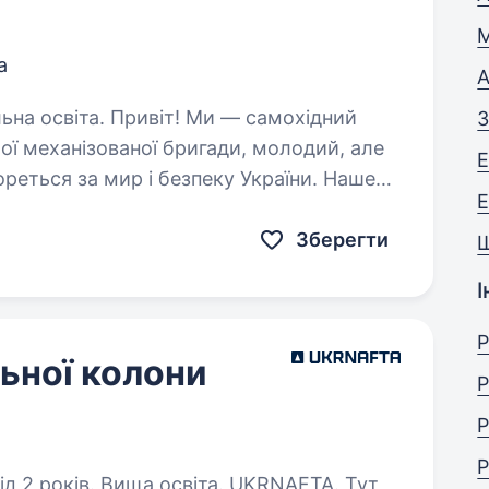
М
а
А
! Ми — самохідний
З
ої механізованої бригади, молодий, але
Е
ореться за мир і безпеку України. Наше
Е
их людей і країну,…
Зберегти
І
Р
ьної колони
Р
Р
Р
в. Вища освіта. UKRNAFTA. Тут