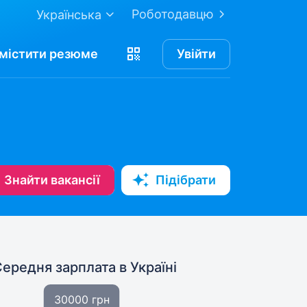
Роботодавцю
Українська
містити
резюме
Увійти
Знайти вакансії
Підібрати
Середня зарплата
в Україні
30000 грн