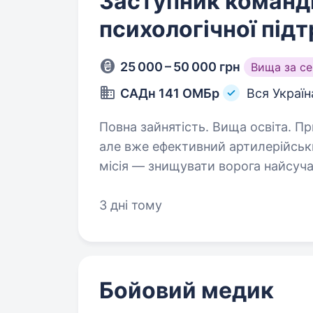
Заступник команди
психологічної під
25 000 – 50 000 грн
Вища за с
САДн 141 ОМБр
Вся Україн
Повна зайнятість. Вища освіта. Привіт! Ми — САДн 141 ОМБр, молодий,
але вже ефективний артилерійськ
місія — знищувати ворога найсу
одного та цінуючи кожне життя. 
3 дні тому
Бойовий медик