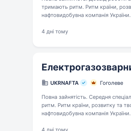
тримають ритм. Ритм країни, розв
нафтовидобувна компанія України.
700 сучасних автозаправних комп
4 дні тому
Електрогазозварн
UKRNAFTA
Гоголеве
Повна зайнятість. Середня спеціальна освіта. UKRNA
ритм. Ритм країни, розвитку та тв
нафтовидобувна компанія України.
700 сучасних автозаправних комп
4 дні тому