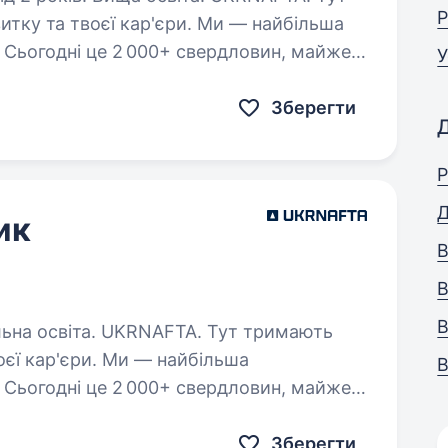
Р
итку та твоєї кар'єри. Ми — найбільша
 Сьогодні це 2 000+ свердловин, майже
У
лексів та команда з 20 000+…
Зберегти
Р
Д
ик
В
В
В
FTA. Тут тримають
оєї кар'єри. Ми — найбільша
В
 Сьогодні це 2 000+ свердловин, майже
лексів та команда з 20 000+…
Зберегти