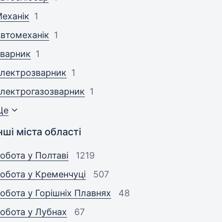
еханік
1
втомеханік
1
варник
1
лектрозварник
1
лектрогазозварник
1
Ще
нші міста області
обота у Полтаві
1219
обота у Кременчуці
507
обота у Горішніх Плавнях
48
обота у Лубнах
67