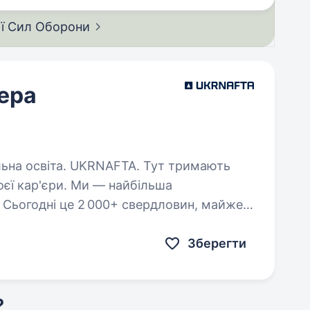
ії Сил
Оборони
ера
FTA. Тут тримають
оєї кар'єри. Ми — найбільша
 Сьогодні це 2 000+ свердловин, майже
лексів та команда з 20 000+…
Зберегти
?