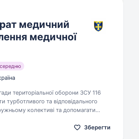
брат медичний
ілення медичної
 середню
країна
и турботливого та відповідального
дружньому колективі та допомагати
и…
Зберегти