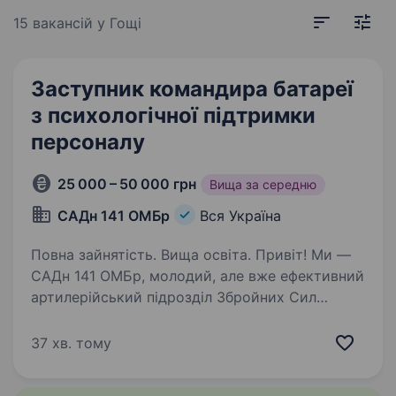
15 вакансій
у Гощі
Заступник командира батареї
з психологічної підтримки
персоналу
25 000 – 50 000 грн
Вища за середню
САДн 141 ОМБр
Вся Україна
Повна зайнятість. Вища освіта. Привіт! Ми —
САДн 141 ОМБр, молодий, але вже ефективний
артилерійський підрозділ Збройних Сил
України. Наша місія — знищувати ворога
найсучаснішими методами, підтримуючи один
37 хв. тому
одного та цінуючи кожне життя.
Ми прагнемо…