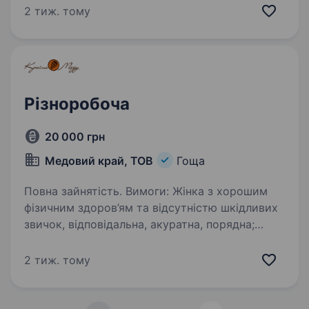
стерильної продукції. Наша компанія
2 тиж. тому
розташована у селищі Гоща, і ми шукаємо
відповідального…
Різноробоча
20 000 грн
Медовий край, ТОВ
Гоща
Повна зайнятість. Вимоги: Жінка з хорошим
фізичним здоров’ям та відсутністю шкідливих
звичок, відповідальна, акуратна, порядна;
дотримання правил безпеки та гігієни
на робочому місці. Умови роботи: 08:00 —
2 тиж. тому
17:00 пн — пт,…