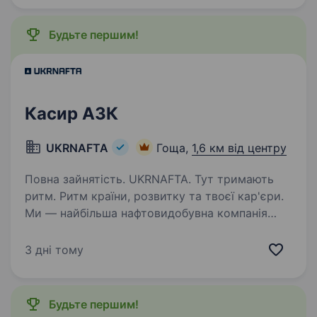
Будьте першим!
Касир АЗК
UKRNAFTA
Гоща,
1,6 км від центру
Повна зайнятість. UKRNAFTA. Тут тримають
ритм. Ритм країни, розвитку та твоєї кар'єри.
Ми — найбільша нафтовидобувна компанія
України. Сьогодні це 2 000+ свердловин,
майже 700 сучасних автозаправних
3 дні тому
комплексів та команда з 20 000+…
Будьте першим!