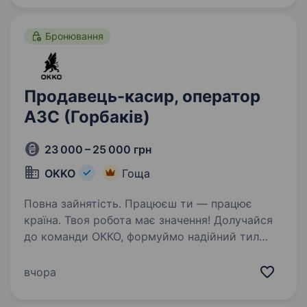
підтримку колег…
Бронювання
Продавець-касир, оператор
АЗС (Горбаків)
23 000 – 25 000 грн
OKKO
Гоща
Повна зайнятість. Працюєш ти — працює
країна. Твоя робота має значення! Долучайся
до команди ОККО, формуймо надійний тил
нашої країни разом! Шукаємо ПРОДАВЦЯ-
КАСИРА (оператора АЗК)!
вчора
https://youtu.be/X360OdSzPVM?
si=SN3JQ6KmIDTbM4XI…