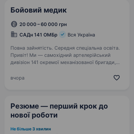
Бойовий медик
20 000 – 60 000 грн
САДн 141 ОМБр
Вся Україна
Повна зайнятість. Середня спеціальна освіта.
Привіт! Ми — самохідний артелерійський
дивізіон 141 окремої механізованої бригади,
молодий, але вже ефективний підрозділ, який
бореться за мир і безпеку України. Наше
вчора
головне завдання — захищати наших людей і
країну,…
Резюме — перший крок
до
нової роботи
Не більше 3 хвилин