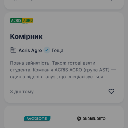
понад 500 магазинів у 16 областях України,
а в нашій команді…
Комірник
Aсris Agro
Гоща
Повна зайнятість. Також готові взяти
студента. Компанія AСRIS AGRO (група AST) —
один з лідерів галузі, що спеціалізується
на вирощуванні, переробці, продажу зернових
та бобових культур запрошує до своєї
3 дні тому
команди Комірника в с.Франівка.
Ми пропонуємо: офіційне…