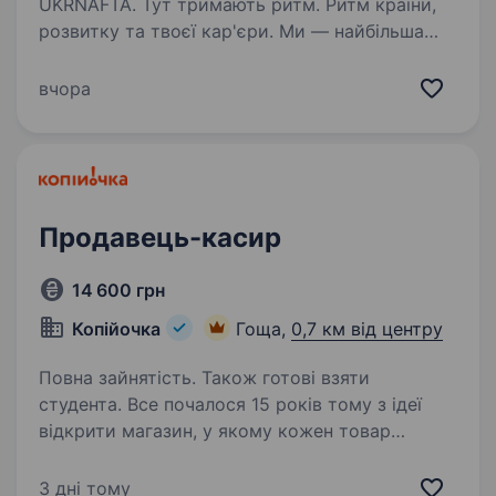
UKRNAFTA. Тут тримають ритм. Ритм країни,
розвитку та твоєї кар'єри. Ми — найбільша
нафтовидобувна компанія України. Сьогодні
це 2 000+ свердловин, майже 700 сучасних
вчора
автозаправних комплексів та команда з 20
000+…
Продавець-касир
14 600 грн
Копійочка
Гоща,
0,7 км від центру
Повна зайнятість. Також готові взяти
студента. Все почалося 15 років тому з ідеї
відкрити магазин, у якому кожен товар
дивуватиме покупця та даруватиме нові
враження. Зараз мережа «Копійочка» налічує
3 дні тому