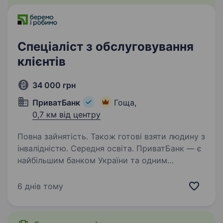
Спеціаліст з обслуговування
клієнтів
34 000 грн
ПриватБанк
Гоща,
0,7 км від центру
Повна зайнятість. Також готові взяти людину з
інвалідністю. Середня освіта. ПриватБанк — є
найбільшим банком України та одним
з найбільш інноваційних банків світу. Займає
лідуючі позиції за всіма фінансовими
6 днів тому
показниками в галузі та складає близько
чверті всієї банківської системи країни…