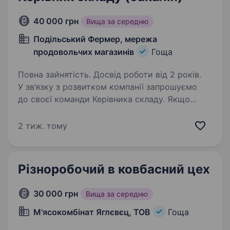
40 000 грн
Вища за середню
Подільський Фермер, мережа
продовольчих магазинів
Гоща
Повна зайнятість. Досвід роботи від 2 років.
У зв’язку з розвитком компанії запрошуємо
до своєї команди Керівника складу. Якщо
ви маєте досвід управління, вмієте ефективно
організовувати роботу команди та прагнете
2 тиж. тому
професійного розвитку — будемо раді
познайомитися…
Різноробочий в ковбасний цех
30 000 грн
Вища за середню
М'ясокомбінат Яглєвєц, ТОВ
Гоща