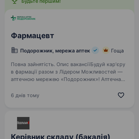
Будьте першим!
Фармацевт
Подорожник, мережа аптек
Гоща
Повна зайнятість. Опис вакансіїБудуй кар'єру
в фармації разом з Лідером Можливостей —
аптечною мережею «Подорожник»! Аптечна
мережа «Подорожник» — це найбільша
мережа аптек в Україні, що об'єднує понад
6 днів тому
2000 аптек і тисячі професіоналів,…
Керівник складу (бакалія)