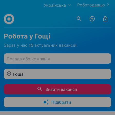
Роботодавцю
Українська
Робота у Гощі
Зараз у нас
15
актуальних вакансій.
Посада або компанія
Гоща
Знайти вакансії
Підібрати