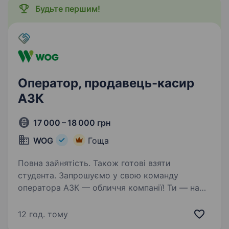
Будьте першим!
Оператор, продавець-касир
АЗК
17 000 – 18 000 грн
WOG
Гоща
Повна зайнятість. Також готові взяти
студента. Запрошуємо у свою команду
оператора АЗК — обличчя компанії! Ти — наша
людина, якщо: ти привітний/а, відкритий/а
до спілкування та готовий/а допомагати
12 год. тому
людям хочеш працювати в команді і цінуєш