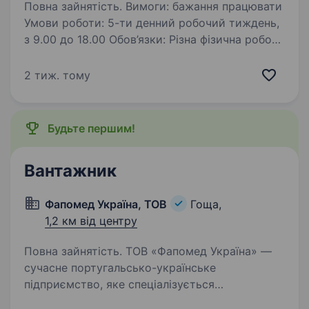
Повна зайнятість. Вимоги: бажання працювати
Умови роботи: 5-ти денний робочий тиждень,
з 9.00 до 18.00 Обов’язки: Різна фізична робота
в ковбасному цеху. Заробітна плата висока,
за домовленістю. Проводиться навчання
2 тиж. тому
на виробнитві…
Будьте першим!
Вантажник
Фапомед Україна, ТОВ
Гоща,
1,2 км від центру
Повна зайнятість. ТОВ «Фапомед Україна» —
сучасне португальсько-українське
підприємство, яке спеціалізується
на виробництві одноразової медичної