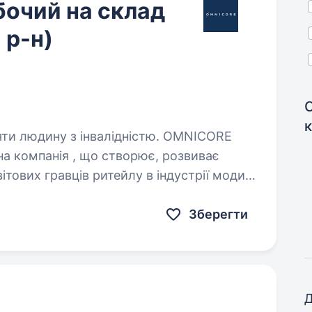
бочий на склад
 р-н)
юдину з інвалідністю. OMNICORE
а компанія , що створює, розвиває
тових гравців ритейлу в індустрії моди.
om, adidas.ua, adidas.kz, маркетплейс…
Зберегти
Д