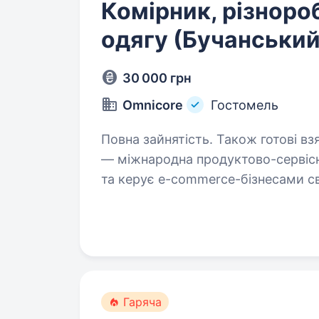
Комірник, різноро
одягу (Бучанський
30 000 грн
Omnicore
Гостомель
Повна зайнятість. Також готові взяти л
— міжнародна продуктово-сервісн
та керує e-commerce-бізнесами сві
Наші ключові партнери: ua.puma.c
Гаряча