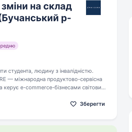
зміни на склад
(Бучанський р-
ередню
яти студента, людину з інвалідністю.
та керує e-commerce-бізнесами світових
 Наші ключові партнери: ua.puma.com,
…
Зберегти