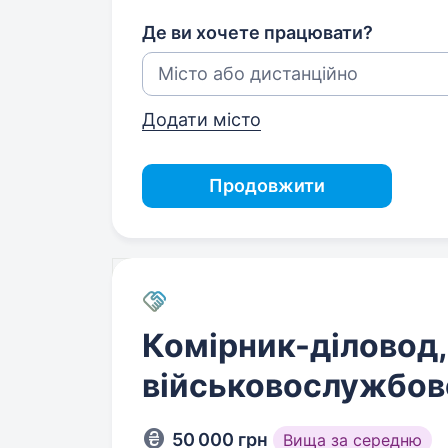
Де ви хочете працювати?
Додати місто
Продовжити
Комірник-діловод,
військовослужбов
50 000 грн
Вища за середню