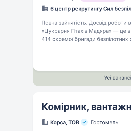
6 центр рекрутингу Сил безпі
Повна зайнятість. Досвід роботи від 1 року. Батальйон бе
«Цукрарня Птахів Мадяра» — це в
414 окремої бригади безпілотних
спеціалізується на забезпеченні 
Усі ваканс
Комірник, вантаж
Корса, ТОВ
Гостомель