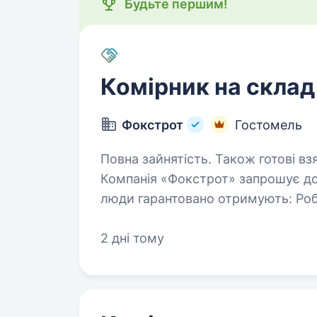
Будьте першим!
Комірник на склад
Фокстрот
Гостомель
Повна зайнятість. Також готові вз
Компанія «Фокстрот» запрошує до
люди гарантовано отримують: Роботу в стабільній компанії; Офіційне
офор
2 дні тому