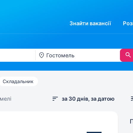
Знайти
вакансії
Роз
Складальник
мелі
за 30 днів, за датою