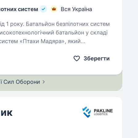
лотних систем
Вся Україна
зпілотних систем
исокотехнологічний батальйон у складі
 систем «Птахи Мадяра», який
підрозділів СБС ефективними…
Зберегти
ії Сил
Оборони
ник