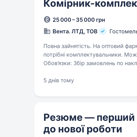
Комірник-комплек
25 000 – 35 000 грн
Вента. ЛТД, ТОВ
Гостомел
Повна зайнятість. На оптовий фармацевтичний склад ТОВ «Вента.ЛТД»
потрібні комплектувальники. Мож
Обов’язки: Збір замовлень по накладним Підтримка порядку на стелажах
Умови: Офіційне працевлаштуван
5 днів тому
Резюме — перший
до нової роботи