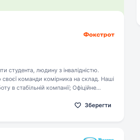
яти студента, людину з інвалідністю.
 своєї команди комірника на склад. Наші
млення, соціальні гарантії; Корпоративну безкоштовну розвозку;…
Зберегти