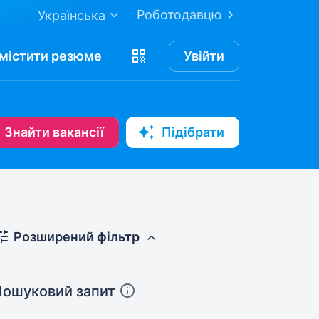
Роботодавцю
Українська
містити
резюме
Увійти
Знайти вакансії
Підібрати
Розширений фільтр
Пошуковий запит