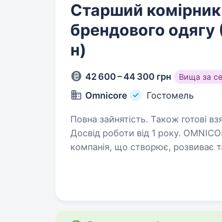
Старший комірник 
брендового одягу 
н)
42 600 – 44 300 грн
Вища за с
Omnicore
Гостомель
Повна зайнятість. Також готові вз
Досвід роботи від 1 року. OMNICORE — міжнародна продуктово-сервісна
компанія, що створює, розвиває 
гравців ритейлу в індустрії моди.
adidas.ua, adidas.kz, маркетплейс