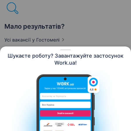
Мало результатів?
Усі вакансії
у Гостомелі
Шукаєте роботу? Завантажуйте застосунок
Work.ua!
Українська
Ресурси
Контакти
Про нас
Кар’єра
Новини Work.ua
Допомога
Умови використання