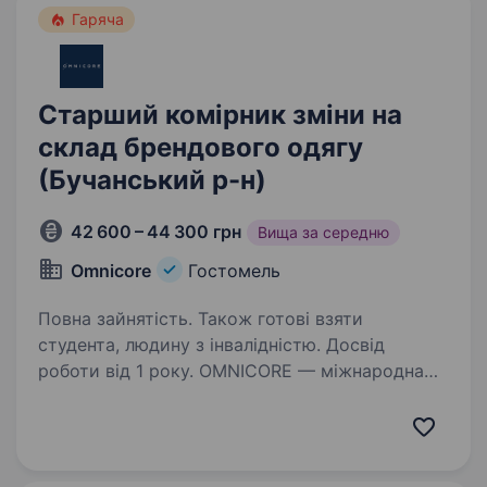
Гаряча
Старший комірник зміни на
склад брендового одягу
(Бучанський р-н)
42 600 – 44 300 грн
Вища за середню
Omnicore
Гостомель
Повна зайнятість. Також готові взяти
студента, людину з інвалідністю. Досвід
роботи від 1 року. OMNICORE — міжнародна
продуктово-сервісна компанія, що створює,
розвиває та керує e-commerce-бізнесами
світових гравців ритейлу в індустрії моди.
Наші ключові партнери: ua.puma.com,