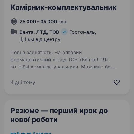
Комірник-комплектувальник
25 000 – 35 000 грн
Вента. ЛТД, ТОВ
Гостомель,
4,4 км від центру
Повна зайнятість. На оптовий
фармацевтичний склад ТОВ «Вента.ЛТД»
потрібні комплектувальники. Можливо без
досвіду роботи, навчаємо. Обов’язки: Збір
замовлень по накладним Підтримка порядку
4 дні тому
на стелажах Умови: Офіційне
працевлаштування;…
Резюме — перший крок
до
нової роботи
Не більше 3 хвилин