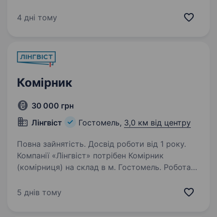
(вантажника)! ТОВ КОРСА — одна з провідних
логістичних компаній України, яка понад 20
4 дні тому
років успішно працює на ринку…
Комірник
30 000 грн
Лінгвіст
Гостомель,
3,0 км від центру
Повна зайнятість. Досвід роботи від 1 року.
Компанії «Лінгвіст» потрібен Комірник
(комірниця) на склад в м. Гостомель. Робота
сезонна. Обов’язки: Погрузка, розгрузка
товару (поліграфічна та книжкова продукція)
5 днів тому
Відбір товару за накладними (адресна
система…