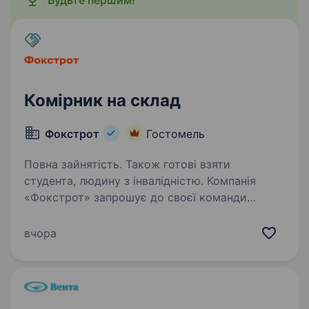
Будьте першим!
Комірник на склад
Фокстрот
Гостомель
Повна зайнятість. Також готові взяти
студента, людину з інвалідністю. Компанія
«Фокстрот» запрошує до своєї команди
комірника на склад. Наші люди гарантовано
отримують: Роботу в стабільній компанії;
вчора
Офіційне оформлення, соціальні гарантії;
Корпоративну безкоштовну розвозку;…