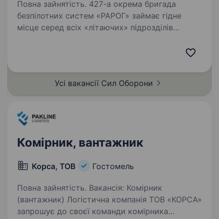
Повна зайнятість. 427-а окрема бригада
безпілотних систем «РАРОГ» займає гідне
місце серед всіх «літаючих» підрозділів
Збройних Сил України за кількістю знищеної
ворожої техніки та живої сили противника.
Бригада розвивається та створює…
Усі вакансії Сил
Оборони
Комірник, вантажник
Корса, ТОВ
Гостомель
Повна зайнятість. Вакансія: Комірник
(вантажник) Логістична компанія ТОВ «КОРСА»
запрошує до своєї команди комірника