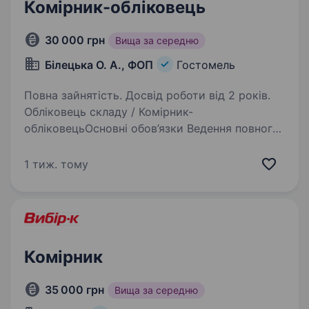
Комірник-обліковець
30 000 грн
Вища за середню
Білецька О. А., ФОП
Гостомель
Повна зайнятість. Досвід роботи від 2 років.
Обліковець складу / Комірник-
обліковецьОсновні обов’язки Ведення повного
обліку складських залишків. Контроль,
приймання, видача та переміщення матеріалів,
1 тиж. тому
деталей і комплектуючих. Облік металевих,
пластикових…
Комірник
35 000 грн
Вища за середню