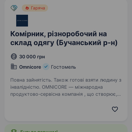
adidas.ua, adidas.kz, маркетплейс…
Гаряча
Комірник, різноробочий на
склад одягу (Бучанський р-н)
30 000 грн
Omnicore
Гостомель
Повна зайнятість. Також готові взяти людину з
інвалідністю. OMNICORE — міжнародна
продуктово-сервісна компанія , що створює,
розвиває та керує e-commerce-бізнесами
світових гравців ритейлу в індустрії моди.
Наші ключові партнери: ua.puma.com,
adidas.ua, adidas.kz, маркетплейс…