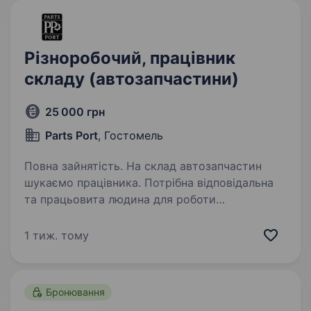
Різноробочий, працівник
складу (автозапчастини)
25 000 грн
Parts Port
, Гостомель
Повна зайнятість. На склад автозапчастин
шукаємо працівника. Потрібна відповідальна
та працьовита людина для роботи
на авторазбірці. Обов’язки: прибирання
території складу; миття автозапчастин;
1 тиж. тому
підтримка порядку на складі;…
Бронювання