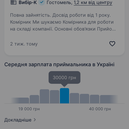
Вибір-К
Гостомель,
1,2 км від центру
Повна зайнятість. Досвід роботи від 1 року.
Комірник Ми шукаємо Комірника для роботи
на складі компанії. Основні обов’язки Прийом,
розміщення та відвантаження товару
Завантаження та розвантаження продукції
2 тиж. тому
Комплектація замовлень згідно з накладними
…
Середня зарплата приймальника
в Україні
30000 грн
19 000 грн
40 000 грн
Докладніше