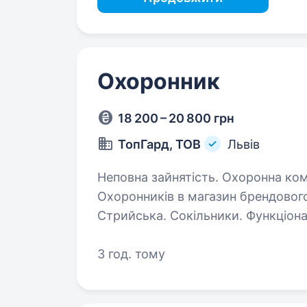
Охоронник
18 200 – 20 800 грн
ТопГард, ТОВ
Львів
Неповна зайнятість. Охоронна компанія «ТопГард», запрошує на роботу —
Охоронників в магазин брендового од
Стрийська. Сокільники. Функціональні обов’язки:
Попередження конфліктних…
3 год. тому