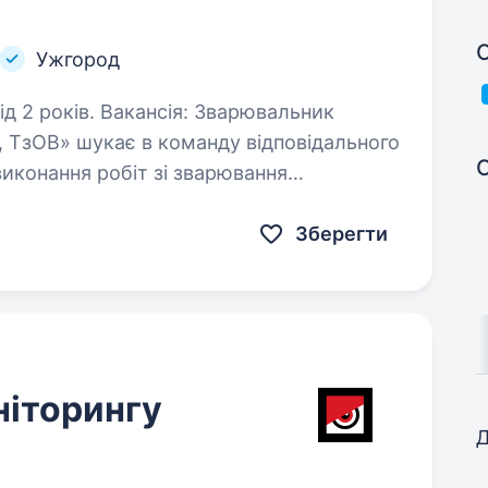
С
Ужгород
ія: Зварювальник
 ТзОВ» шукає в команду відповідального
иконання робіт зі зварювання
алей для систем протипожежного…
Зберегти
ніторингу
Д