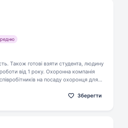
ередню
сть. Також готові взяти студента, людину
1 року. Охоронна компанія
співробітників на посаду охоронця для
до кандидата: Досвід роботи
у сфері охорони; Охайний зовнішній вигляд; Адекватність,…
Зберегти