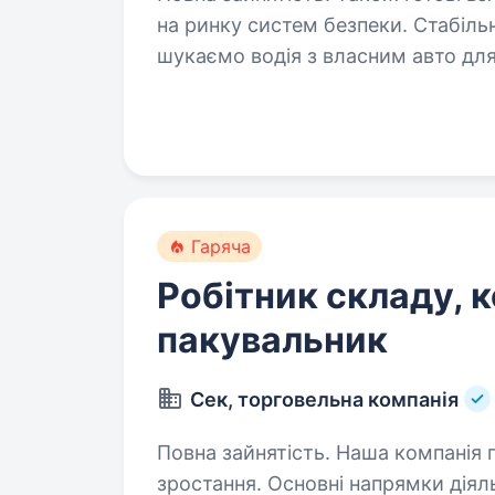
на ринку систем безпеки. Стабіл
шукаємо водія з власним авто для
Шукаємо в нашу команду відповід
Гаряча
Робітник складу, 
пакувальник
Сек, торговельна компанія
Повна зайнятість. Наша компанія працює з 2002 року і має стабільне
зростання. Основні напрямки діяльності: Відеоспостереженн