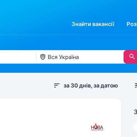
Знайти
вакансії
Роз
за 30 днів, за датою
З