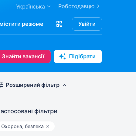
Роботодавцю
Українська
містити
резюме
Увійти
Знайти вакансії
Підібрати
Розширений фільтр
астосовані фільтри
Охорона, безпека