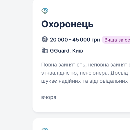
Охоронець
20 000 – 45 000 грн
Вища за с
GGuard
, Київ
Повна зайнятість, неповна зайняті
з інвалідністю, пенсіонера. Досвід роботи від 
шукає надійних та відповідальних 
роботи на об'єкті в центрі Києва. Вимоги 
вчора