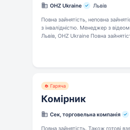
OHZ Ukraine
Львів
Повна зайнятість, неповна зайняті
з інвалідністю. Менеджер з відеомоніторингу 20 000 — 40 000 грн / місяць
Львів, OHZ Ukraine Повна зайнятість, позмінна робота Корпоративний
транспорт для всіх змін Англійська — від рівня A2 Безкоштовні курси
англійської для…
Гаряча
Комірник
Сек, торговельна компанія
Повна зайнятість. Також готові взяти студента. Ми — 