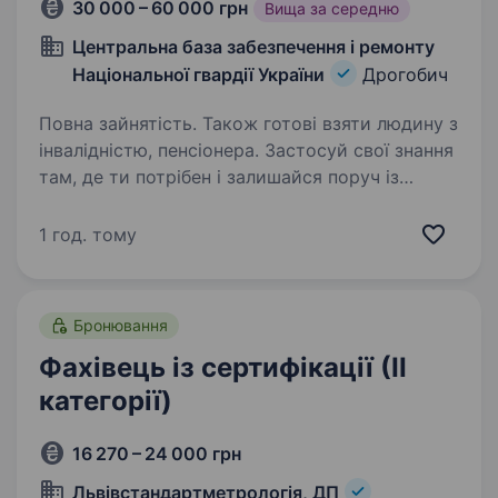
30 000 – 60 000 грн
Вища за середню
Центральна база забезпечення і ремонту
Національної гвардії України
Дрогобич
Повна зайнятість. Також готові взяти людину з
інвалідністю, пенсіонера. Застосуй свої знання
там, де ти потрібен і залишайся поруч із
родиною-відкрито набір Центральна база
забезпечення і ремонту Національної гвардії
1 год. тому
України (військова частина 3076) оголошує
набір на військову службу…
Бронювання
Фахівець із сертифікації (ІІ
категорії)
16 270 – 24 000 грн
Львівстандартметрологія, ДП