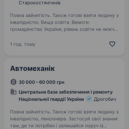
Старокостянтинів
Повна зайнятість. Також готові взяти людину з
інвалідністю. Вища освіта. Вимоги:
громадянство України; рівень освіти не нижче
бакалавра за галузями знань: «Освіта/
Педагогіка», «Соціальні та поведінкові науки»,
1 год. тому
«Право», «Охорона здоров’я», «Соціальна
робота», «Публічне управління…
Автомеханік
30 000 – 60 000 грн
Центральна база забезпечення і ремонту
Національної гвардії України
Дрогобич
Повна зайнятість. Також готові взяти людину з
інвалідністю, пенсіонера. Застосуй свої знання
там, де ти потрібен і залишайся поруч із