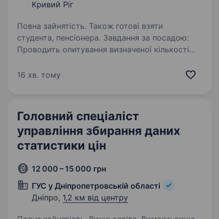
Кривий Ріг
Повна зайнятість. Також готові взяти
студента, пенсіонера. Завдання за посадою:
Проводить опитування визначеної кількості
домогосподарств відповідно до програмних
положень вибіркових обстежень населення
16 хв. тому
(домогосподарств) на папері або із
використанням планшета або телефона…
Головний спеціаліст
управління збирання даних
статистики цін
12 000 – 15 000 грн
ГУС у Дніпропетровській області
Дніпро,
1,2 км від центру