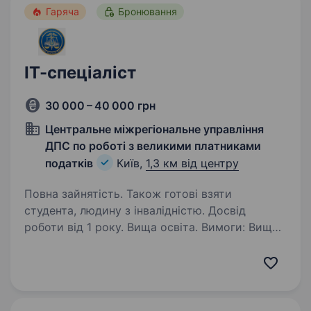
Гаряча
Бронювання
ІТ-спеціаліст
30 000 – 40 000 грн
Центральне міжрегіональне управління
ДПС по роботі з великими платниками
податків
Київ,
1,3 км від центру
Повна зайнятість. Також готові взяти
студента, людину з інвалідністю. Досвід
роботи від 1 року. Вища освіта. Вимоги: Вища
освіта (бажано у сфері інформаційних
технологій, комп’ютерних наук або суміжних
напрямів). Досвід роботи з базами даних
Oracle Database та PostgreSQL. Впевнене
володіння SQL (написання запитів…