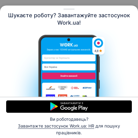
Шукаєте роботу? Завантажуйте застосунок
Work.ua!
Українська
Ресурси
Контакти
Про нас
Кар’єра
Новини Work.ua
Допомога
Умови використання
Роботодавцю
Ви роботодавець?
© 2006–2026 Work.ua. Сервіс пошуку роботи №1 в
Завантажте застосунок Work.ua: HR
для пошуку
Україні.
працівників.