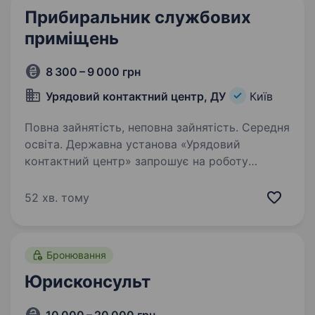
Прибиральник службових
приміщень
8 300 – 9 000 грн
Урядовий контактний центр, ДУ
Київ
Повна зайнятість, неповна зайнятість. Середня
освіта. Державна установа «Урядовий
контактний центр» запрошує на роботу
Прибиральника службових приміщень. Вимоги
до кандидата: Базова загальна середня освіта,
52 хв. тому
професійно-технічна освіта. Вашими
посадовими обов’язками…
Бронювання
Юрисконсульт