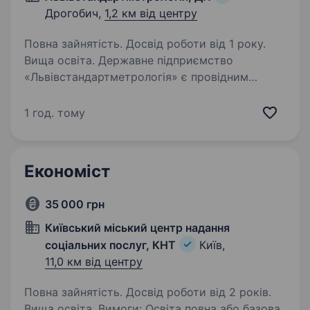
Дрогобич,
1,2 км від центру
Повна зайнятість. Досвід роботи від 1 року.
Вища освіта. Державне підприємство
«Львівстандартметрологія» є провідним
постачальником метрологічних послуг, послуг
з сертифікації, стандартизації та випробувань
1 год. тому
у Львівській області. Ми шукаємо фахівця із
сертифікації ІІ категорії,…
Економіст
35 000 грн
Київський міський центр надання
соціальних послуг, КНТ
Київ,
11,0 км від центру
Повна зайнятість. Досвід роботи від 2 років.
Вища освіта. Вимоги: Освіта повна або базова