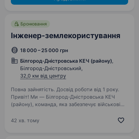
Бронювання
Інженер-землекористування
18 000 – 25 000 грн
Білгород-Дністровська КЕЧ (району)
,
Білгород-Дністровський,
32,0 км від центру
Повна зайнятість. Досвід роботи від 1 року.
Привіт! Ми — Білгород-Дністровська КЕЧ
(району), команда, яка забезпечує військові
частини та підтримує важливі процеси для
безпеки і стабільності нашої країни.
42 хв. тому
Запрошуємо до нашої команди Інженера-
землекористування,…