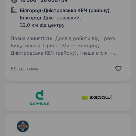
10 000 – 20 000 грн
Білгород-Дністровська КЕЧ (району)
,
Білгород-Дністровський,
32,0 км від центру
Повна зайнятість. Досвід роботи від 1 року.
Вища освіта. Привіт! Ми — Білгород-
Дністровська КЕЧ (району), і наша місія —
надійно забезпечувати військові частини
необхідними ресурсами для захисту
59 хв. тому
та безпеки країни. Якщо ти прагнеш
застосувати свої юридичні знання
в важливій…