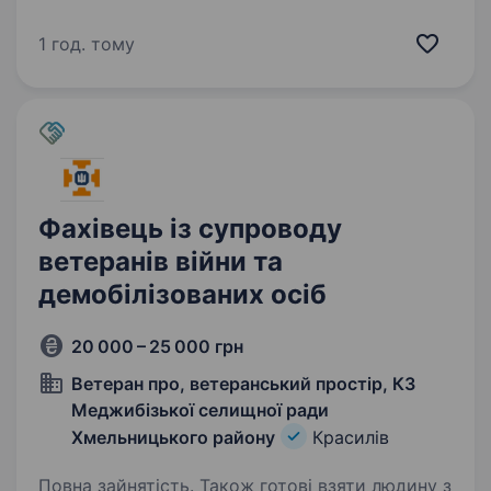
родиною-відкрито набір Центральна база
забезпечення і ремонту Національної гвардії
1 год. тому
України (військова частина 3076) оголошує
набір на військову службу…
Фахівець із супроводу
ветеранів війни та
демобілізованих осіб
20 000 – 25 000 грн
Ветеран про, ветеранський простір, КЗ
Меджибізької селищної ради
Хмельницького району
Красилів
Повна зайнятість. Також готові взяти людину з