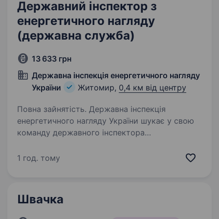
Державний інспектор з
енергетичного нагляду
(державна служба)
13 633 грн
Державна інспекція енергетичного нагляду
України
Житомир,
0,4 км від центру
Повна зайнятість. Державна інспекція
енергетичного нагляду України шукає у свою
команду державного інспектора
з енергетичного нагляду відділу енергетичного
нагляду Управління Держенергонагляду
1 год. тому
у Житомирській області Що ми пропонуємо?…
Швачка