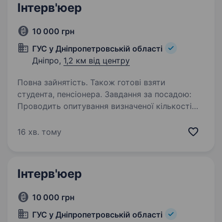
Інтерв'юер
10 000 грн
ГУС у Дніпропетровській області
Дніпро,
1,2 км від центру
Повна зайнятість. Також готові взяти
студента, пенсіонера. Завдання за посадою:
Проводить опитування визначеної кількості
домогосподарств відповідно до програмних
положень вибіркових обстежень населення
16 хв. тому
(домогосподарств) на папері або із
використанням планшета або телефона…
Інтерв'юер
10 000 грн
ГУС у Дніпропетровській області