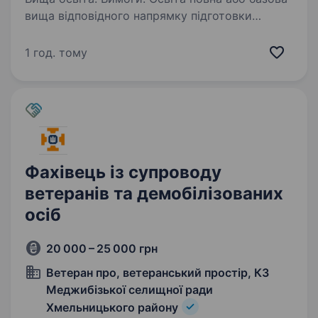
вища відповідного напрямку підготовки
(магістр, спеціаліст, бакалавр); Стаж роботи
за професією економіста не менше 2 років;
1 год. тому
Вільне володіння державною мовою;
Взаємодія…
Фахівець із супроводу
ветеранів та демобілізованих
осіб
20 000 – 25 000 грн
Ветеран про, ветеранський простір, КЗ
Меджибізької селищної ради
Хмельницького району