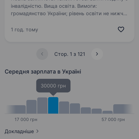
інвалідністю. Вища освіта. Вимоги:
громадянство України; рівень освіти не нижче
бакалавра за галузями знань: «Освіта/
Педагогіка», «Соціальні та поведінкові науки»,
1 год. тому
«Право», «Охорона здоров’я», «Соціальна
робота», «Публічне управління…
Стор. 1 з 121
Середня зарплата
в Україні
30000 грн
17 000 грн
57 000 грн
Докладніше