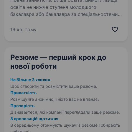
Повна зайнятість. Вища освіта. Вимоги: вища
освіта не нижче ступеня молодшого
бакалавра або бакалавра за спеціальностями:
прикладна математика та статистика,
публічне управління та адміністрування,
16 хв. тому
економіка або прирівняними до них
спеціальностями;…
Резюме — перший крок
до
нової роботи
Не більше 3 хвилин
Щоб створити та розмістити ваше
резюме.
Приватність
Розміщуйте анонімно, і ніхто вас не впізнає.
Прозорість
Дізнавайтеся, які компанії переглядали ваше резюме.
8 пропозицій щотижня
В середньому отримують шукачі з резюме і обирають
найкращі.