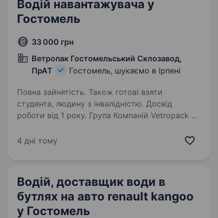
Водій навантажувача у
Гостомель
33 000 грн
Ветропак Гостомельський Склозавод,
ПрАТ
Гостомель, шукаємо в Ірпені
Повна зайнятість. Також готові взяти
студента, людину з інвалідністю. Досвід
роботи від 1 року. Група Компаній Vetropack —
один із провідних європейських виробників
склотари. Загальний штат налічує понад 3300
4 дні тому
співробітників з заводами у Швейцарії,
Австрії, Чехії, Хорватії, Словаччині, Україні,
Італії та Молдові…
Водій, доставщик води в
бутлях на авто renault kangoo
у Гостомель