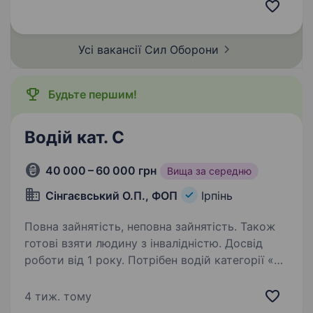
на військовій техніці, зокрема автомобілях
категорії C, D. …
Усі вакансії Сил
Оборони
Будьте першим!
Водій кат. С
40 000 – 60 000 грн
Вища за середню
Сінгаєвський О.П., ФОП
Ірпінь
Повна зайнятість, неповна зайнятість. Також
готові взяти людину з інвалідністю. Досвід
роботи від 1 року. Потрібен водій категорії «С»
на постійну роботу. Для роботи на ілососі/
вакуумка Daf Роботи виконуються
4 тиж. тому
по Бучанському районі. Розташування — місто