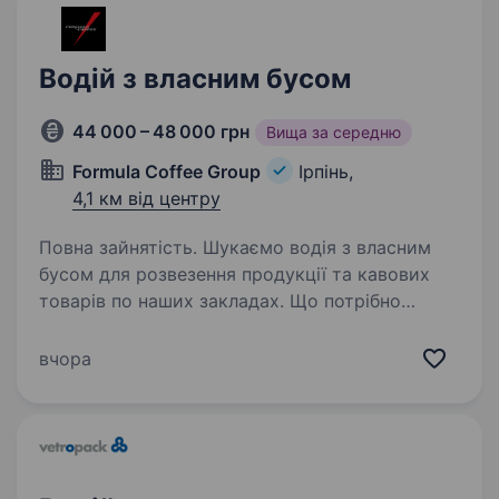
Водій з власним бусом
44 000 – 48 000 грн
Вища за середню
Formula Coffee Group
Ірпінь,
4,1 км від центру
Повна зайнятість. Шукаємо водія з власним
бусом для розвезення продукції та кавових
товарів по наших закладах. Що потрібно
робити: Розвозити товари за кав’ярнями
мережі (кава, молоко, продукти, упаковка).
вчора
Контролювати завантаження…