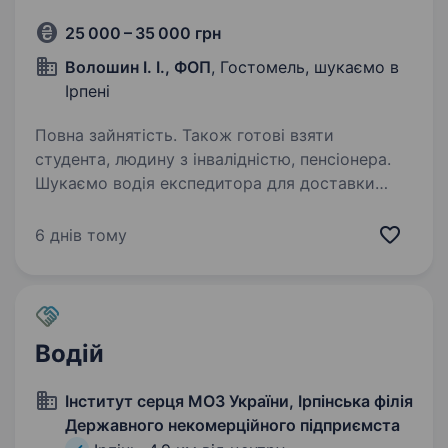
25 000 – 35 000 грн
Волошин І. І., ФОП
, Гостомель, шукаємо в
Ірпені
Повна зайнятість. Також готові взяти
студента, людину з інвалідністю, пенсіонера.
Шукаємо водія експедитора для доставки
бутильованої води постійним клієнтам. Робота
для тих, хто хоче спокійний графік
6 днів тому
та нормальні умови. Що по роботі: 12−15
робочих днів на місяць графік приблизно
з 10:00…
Водій
Інститут серця МОЗ України, Ірпінська філія
Державного некомерційного підприємста