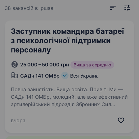
38 вакансій
в Іршаві
Заступник командира батареї
з психологічної підтримки
персоналу
25 000 – 50 000 грн
Вища за середню
САДн 141 ОМБр
Вся Україна
Повна зайнятість. Вища освіта. Привіт! Ми —
САДн 141 ОМБр, молодий, але вже ефективний
артилерійський підрозділ Збройних Сил
України. Наша місія — знищувати ворога
найсучаснішими методами, підтримуючи один
вчора
одного та цінуючи кожне життя.
Ми прагнемо…