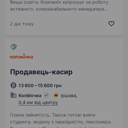
Вища освіта. Компанія запрошує на роботу
активного, комунікабельного менеджера
з продажу у представництві м. Іршава,
в Хустському районі Закарпатської обл.
2 дні тому
Вимоги: комунікативні навики; чесність,
організованість, відповідальність;…
Продавець-касир
13 600 – 15 600 грн
Копійочка
Іршава,
0,4 км від центру
Повна зайнятість. Також готові взяти
студента, людину з інвалідністю, пенсіонера.