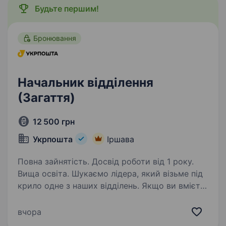
Будьте першим!
Бронювання
Начальник відділення
(Загаття)
12 500 грн
Укрпошта
Іршава
Повна зайнятість. Досвід роботи від 1 року.
Вища освіта. Шукаємо лідера, який візьме під
крило одне з наших відділень. Якщо ви вмієте
драйвити команду та професійно працювати
з клієнтами — ми чекаємо саме на вас. Ваша
вчора
роль у команді: Керувати роботою відділення