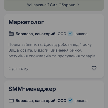
Усі вакансії Сил
Оборони
Маркетолог
Боржава, санаторий, ООО
Іршава
Повна зайнятість. Досвід роботи від 1 року.
Вища освіта. Вимоги: Вивчення ринку,
розуміння споживачів та просування товарів
чи послуг компанії. Його головна мета —
зробити так, щоб продукт відповідав
2 дні тому
потребам клієнтів, продавався із прибутком і
виділявся на тлі конкурентів…
SMM-менеджер
Боржава, санаторий, ООО
Іршава