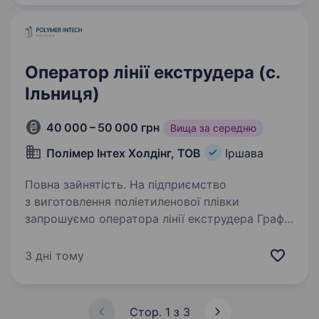
Забезпечення високого…
Оператор лінії екструдера (с.
Ільниця)
40 000 – 50 000 грн
Вища за середню
Полімер Інтех Холдінг, ТОВ
Іршава
Повна зайнятість. На підприємство
з виготовлення поліетиленової плівки
запрошуємо оператора лінії екструдера Графік
та умови роботи: графік роботи позмінний,
2/2/2 заробітна плата від 40 тисяч гривень,
3 дні тому
оплачується своєчасно без…
Стор. 1 з 3