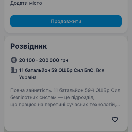
Додати місто
Продовжити
Розвідник
20 100 – 200 000 грн
11 батальйон 59 ОШБр Сил БпС
, Вся
Україна
Повна зайнятість. 11 батальйон 59-ї ОШБр Сил
безпілотних систем — це підрозділ,
що працює на перетині сучасних технологій,
аналітики та бойового досвіду. Пропонуємо
мобілізацію напряму в частину без ТЦК та СП
або контракт. Контракт…