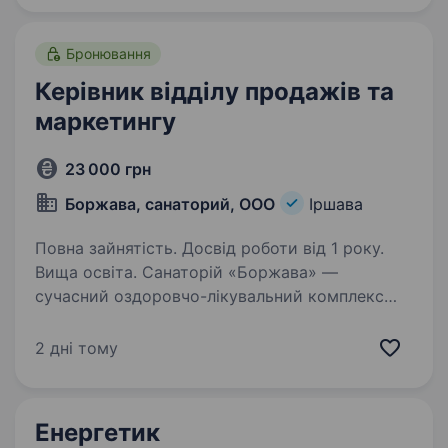
та виконувати…
Бронювання
Керівник відділу продажів та
маркетингу
23 000 грн
Боржава, санаторий, ООО
Іршава
Повна зайнятість. Досвід роботи від 1 року.
Вища освіта. Санаторій «Боржава» —
сучасний оздоровчо-лікувальний комплекс
на Закарпатті — шукає керівника відділу
продажів та маркетингу. Ми шукаємо
2 дні тому
енергійного професіонала з лідерськими
якостями, який зможе вивести наш бренд…
Енергетик