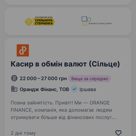
Забезпечення належного функціонування
харчоблоку
Касир в обмін валют (Сільце)
22 000 – 27 000 грн
Вища за середню
Орандж Фінанс, ТОВ
Іршава
Повна зайнятість. Привіт! Ми — ORANGE
FINANCE, компанія, яка допомагає людям
отримувати більше від фінансових послуг.
Наша мережа відділень — це зручний
та надійний простір для обміну валют, виплати
2 дні тому