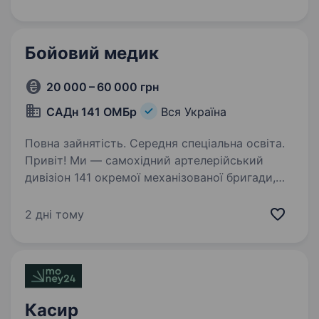
грошових переказів та оформлення…
Бойовий медик
20 000 – 60 000 грн
САДн 141 ОМБр
Вся Україна
Повна зайнятість. Середня спеціальна освіта.
Привіт! Ми — самохідний артелерійський
дивізіон 141 окремої механізованої бригади,
молодий, але вже ефективний підрозділ, який
бореться за мир і безпеку України. Наше
2 дні тому
головне завдання — захищати наших людей і
країну,…
Касир