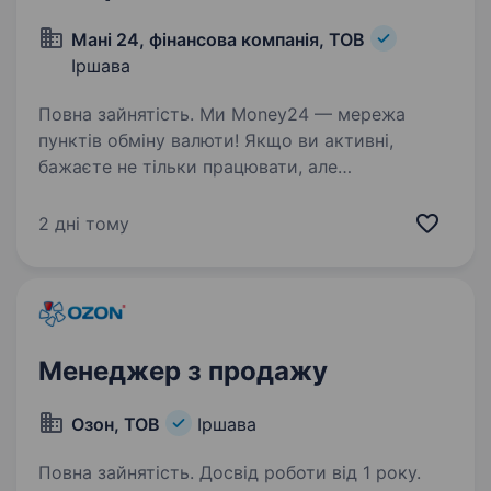
Мані 24, фінансова компанія, ТОВ
Іршава
Повна зайнятість. Ми Money24 — мережа
пунктів обміну валюти! Якщо ви активні,
бажаєте не тільки працювати, але
й заробляти, вмієте або хочете навчитись
відрізнити форінти від євро, а німецькі марки
2 дні тому
від югославських динарів, тоді…
Менеджер з продажу
Озон, ТОВ
Іршава
Повна зайнятість. Досвід роботи від 1 року.