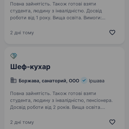
Повна зайнятість. Також готові взяти
студента, людину з інвалідністю. Досвід
роботи від 1 року. Вища освіта. Вимоги:
до фахівеця, який просуває бренди, компанії
чи особистостей у соціальних мережах
2 дні тому
(Instagram, TikTok, Facebook, Telegram тощо).
Він відповідає за формування позитивного
іміджу, залучення аудиторії та перетворення…
Шеф-кухар
Боржава, санаторий, ООО
Іршава
Повна зайнятість. Також готові взяти
студента, людину з інвалідністю, пенсіонера.
Досвід роботи від 2 років. Вища освіта.
Вимоги: Вища освіті, порядність, ввічливість
та вміння керувати працівниками харчоблоку
2 дні тому
Умови роботи: Повна зайнятість Обов’язки: