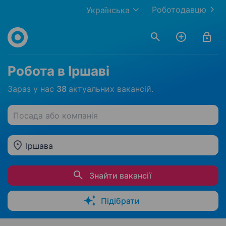
Роботодавцю
Українська
Робота в Іршаві
Зараз у нас
38
актуальних вакансій.
Посада або компанія
Іршава
Знайти вакансії
Підібрати