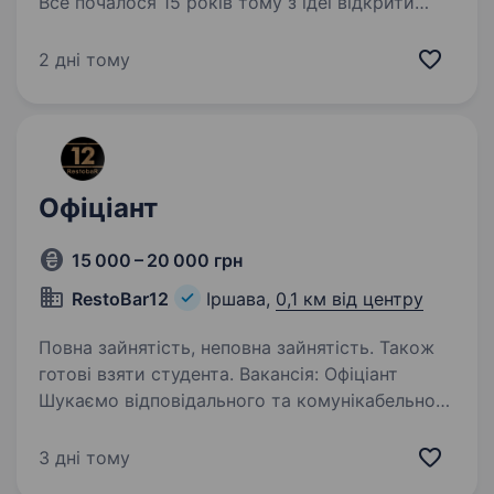
Все почалося 15 років тому з ідеї відкрити
магазин, у якому кожен товар дивуватиме
покупця та даруватиме нові враження. Зараз
2 дні тому
мережа «Копійочка» налічує понад 500
магазинів у 16 областях України, а в нашій
команді…
Офіціант
15 000 – 20 000 грн
RestoBar12
Іршава,
0,1 км від центру
Повна зайнятість, неповна зайнятість. Також
готові взяти студента. Вакансія: Офіціант
Шукаємо відповідального та комунікабельного
офіціанта до нашого ресторану в місті Іршава.
Обов’язки: Обслуговування гостей
3 дні тому
за столиками, прийом та обробка замовлень.