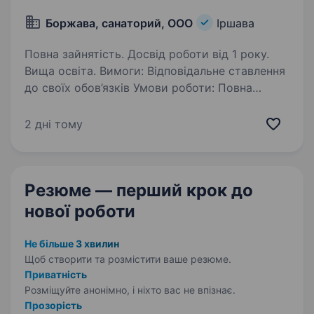
Боржава, санаторий, ООО
Іршава
Повна зайнятість. Досвід роботи від 1 року.
Вища освіта. Вимоги: Відповідальне ставлення
до своїх обов’язків Умови роботи: Повна
зайнятість, соцпакет Обов’язки: Забезпечення
безперебійної роботи: Контроль за системами
2 дні тому
електро-, водо- та теплопостачання.
Обслуговування:…
Резюме — перший крок
до
нової роботи
Не більше 3 хвилин
Щоб створити та розмістити ваше
резюме.
Приватність
Розміщуйте анонімно, і ніхто вас не впізнає.
Прозорість